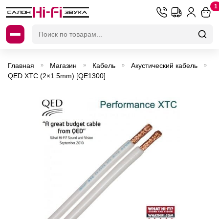
1
Искать:
Главная
Магазин
Кабель
Акустический кабель
»
»
»
»
QED XTC (2×1.5mm) [QE1300]