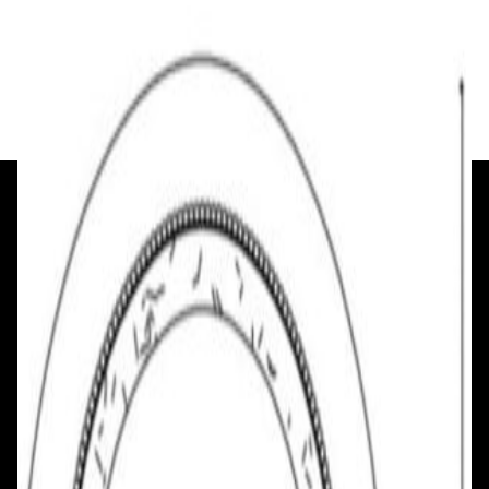
48,00 р.
✓
В корзину
Добавляем
Добавлено
+375 29 377 17 17
+375 29 777 17 17
+375 25 777 17 17
Ул. Первомайская, д.6
пр. Победителей, д.51 к.1
Смотреть на карте
Смотреть на карте
Пн - Пт: с 10.00 до 19.00
Пн - Пт: с 10.00 до 19.00
Сб, Вс: с 10.00 до 18.00
Сб, Вс: с 10.00 до 18.00
ул. Тимирязева, д.127, пав. Е9