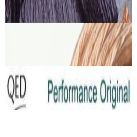
26,00 р.
✓
В корзину
Добавляем
Добавлено
Кабель
Кабель TAGA Harmony TAVC-14C 2х2 мм кв.
5,00 р.
✓
В корзину
Добавляем
Добавлено
Кабель
QED Original (2x2.5mm) [art. C-QO/100]
23,00 р.
✓
В корзину
Добавляем
Добавлено
Кабель
INAKUSTIK Star LS cable, 2 x 2.5 mm2 White
16,00 р.