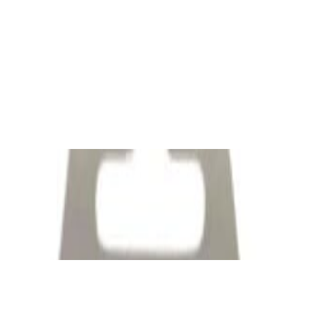
✓
В корзину
Добавляем
Добавлено
Кабель
Сабвуферный кабель в бухте QED
Performance Subwoofer bulk [QE6303]
24,00 р.
✓
В корзину
Добавляем
Добавлено
Кабель
Межблочный кабель QED Connect [QE8101]
0.75m
39,00 р.
✓
В корзину
Добавляем
Добавлено
Кабель
Кабель Taga Harmony TPC-BC CABLE
80,00 р.