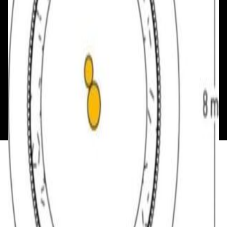
Смотреть на карте
Пн: выходной
Вт - Вс: с 10.00 до 17.00
Каталог
Бренды
Мой аккаунт
Обмен и возврат
Обратная связь
Контакты
Политика конфиденциальности
Общество с ограниченной ответственностью
«Алпекс Аудио». Юридический адрес: 220035, г.
Минск, пр-т Победителей, д.51, корп. 1, пом.2Н УНП:
193621727 | Свидетельство о регистрации
193621727 от 05.04.2022 г.