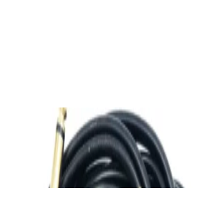
✓
В корзину
Добавляем
Добавлено
Кабель
Bluetooth-ресивер FiiO BR13
190,00 р.
✓
В корзину
Добавляем
Добавлено
Кабель
Ready-made Adaptercable 2xJack 6.3/2xRCA
2m
45,00 р.
✓
В корзину
Добавляем
Добавлено
Кабель
Кабель межблочный аудио QED
Performance Audio 40i [QE6119] м/кат