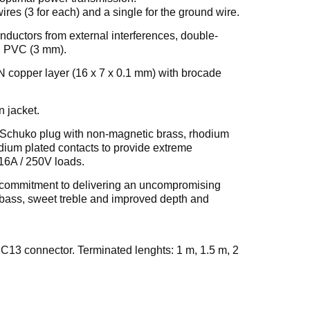
ires (3 for each) and a single for the ground wire.
onductors from external interferences, double-
nd PVC (3 mm).
N copper layer (16 x 7 x 0.1 mm) with brocade
 jacket.
 Schuko plug with non-magnetic brass, rhodium
dium plated contacts to provide extreme
 16A / 250V loads.
r commitment to delivering an uncompromising
t bass, sweet treble and improved depth and
13 connector. Terminated lenghts: 1 m, 1.5 m, 2