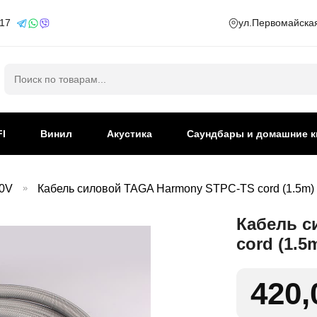
 17
ул.Первомайская
Искать:
FI
Винил
Акустика
Саундбары и домашние к
20V
»
Кабель силовой TAGA Harmony STPC-TS cord (1.5m)
Кабель с
cord (1.5
420,