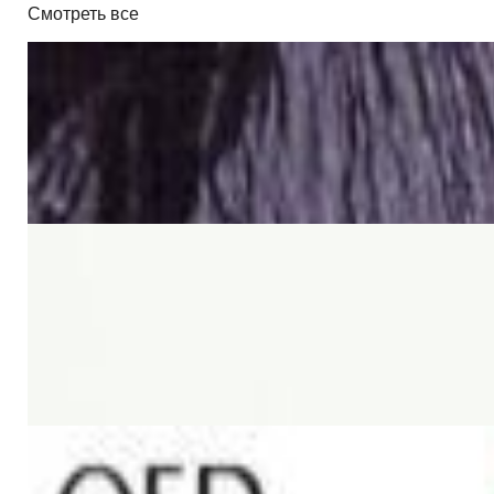
Смотреть все
Кабель
Кабель Real Cable FL 250 T
26,00 р.
✓
В корзину
Добавляем
Добавлено
Кабель
Кабель TAGA Harmony TAVC-
14C 2х2 мм кв.
5,00 р.
✓
В корзину
Добавляем
Добавлено
Кабель
QED Original (2x2.5mm) [art. C-
QO/100]