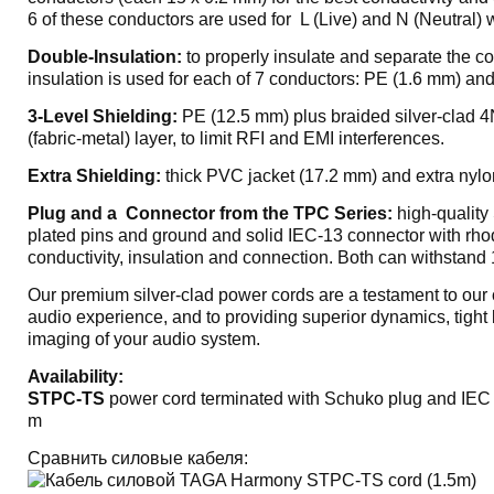
6 of these conductors are used for L (Live) and N (Neutral) w
Double-Insulation:
to properly insulate and separate the c
insulation is used for each of 7 conductors: PE (1.6 mm) a
3-Level Shielding:
PE (12.5 mm) plus braided silver-clad 4
(fabric-metal) layer, to limit RFI and EMI interferences.
Extra Shielding:
thick PVC jacket (17.2 mm) and extra nylon
Plug and a Connector from the TPC Series:
high-quality
plated pins and ground and solid IEC-13 connector with rho
conductivity, insulation and connection. Both can withstand
Our premium silver-clad power cords are a testament to ou
audio experience, and to providing superior dynamics, tigh
imaging of your audio system.
Availability:
STPC-TS
power cord terminated with Schuko plug and IEC C
m
Сравнить силовые кабеля: