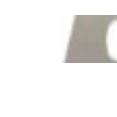
✓
В корзину
Добавляем
Добавлено
Кабель
Межблочный кабель QED
Connect [QE8101] 0.75m
39,00 р.
✓
В корзину
Добавляем
Добавлено
Кабель
Кабель Taga Harmony TPC-BC
CABLE
80,00 р.
✓
В корзину
Добавляем
Добавлено
Кабель