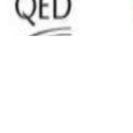
23,00 р.
✓
В корзину
Добавляем
Добавлено
Кабель
INAKUSTIK Star LS cable, 2 x 2.5
mm2 White
16,00 р.
✓
В корзину
Добавляем
Добавлено
Кабель
Сабвуферный кабель в бухте
QED Performance Subwoofer
bulk [QE6303]
24,00 р.