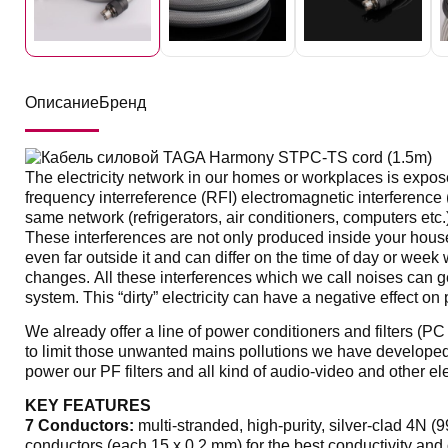
Описание
Бренд
The electricity network in our homes or workplaces is exposed
frequency interreference (RFI) electromagnetic interference
same network (refrigerators, air conditioners, computers etc.)
These interferences are not only produced inside your house o
even far outside it and can differ on the time of day or week 
changes. All these interferences which we call noises can ge
system. This “dirty” electricity can have a negative effect o
We already offer a line of power conditioners and filters (
to limit those unwanted mains pollutions we have developed
power our PF filters and all kind of audio-video and other el
KEY FEATURES
7 Conductors:
multi-stranded, high-purity, silver-clad 4
conductors (each 15 x 0.2 mm) for the best conductivity and