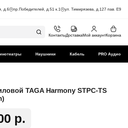
, д.6
пр.Победителей, д.51 к.1
ул. Тимирязева, д.127 пав. Е9
Контакты
Доставка
Мой аккаунт
Корзина
инотеатры
Наушники
Кабель
PRO Аудио
иловой TAGA Harmony STPC-TS
m)
00 р.