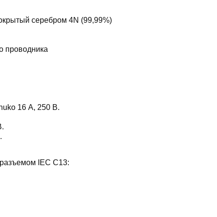
окрытый серебром 4N (99,99%)
го проводника
uko 16 А, 250 В.
.
.
 разъемом IEC C13: