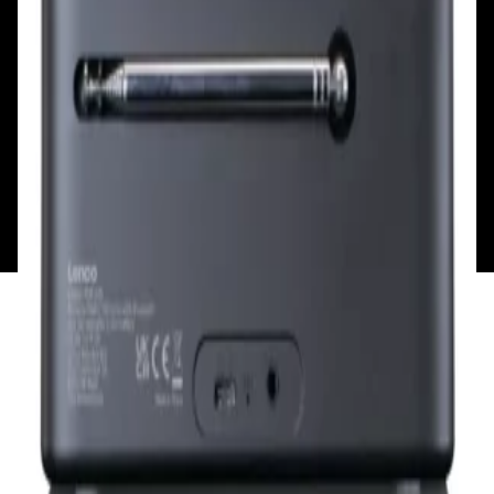
Пн: выходной
Вт - Вс: с 10.00 до 17.00
Каталог
Бренды
Мой аккаунт
Обмен и возврат
Обратная связь
Контакты
Политика конфиденциальности
Общество с ограниченной ответственностью
«Алпекс Аудио». Юридический адрес: 220035, г.
Минск, пр-т Победителей, д.51, корп. 1, пом.2Н УНП:
193621727 | Свидетельство о регистрации
193621727 от 05.04.2022 г.