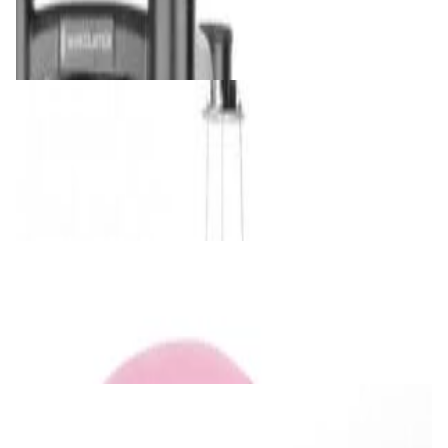
434,00 р.
✓
В корзину
Добавляем
Добавлено
Мебель и аксессуары
Потолочное крепление Elipson Planet
Ceiling Mount L
404,00 р.
✓
В корзину
Добавляем
Добавлено
Для дома и TV
Бумбокс Lenco SCD-620PK
166,00 р.
✓
В корзину
Добавляем
Добавлено
Для дома и TV
Саундбар Yamaha True X Bar 50A SR-X50A
Carbon Grey