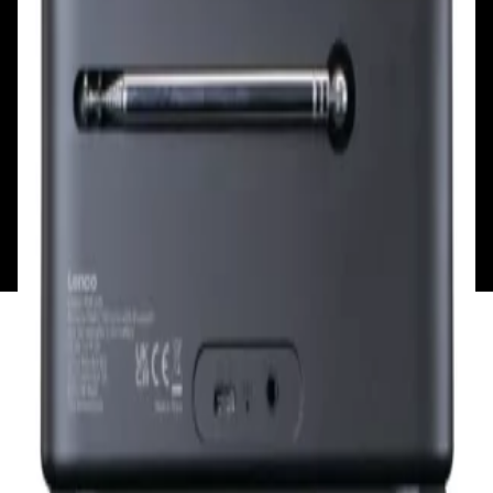
Смотреть на карте
Пн: выходной
Вт - Вс: с 10.00 до 17.00
Каталог
Бренды
Мой аккаунт
Обмен и возврат
Обратная связь
Контакты
Политика конфиденциальности
Общество с ограниченной ответственностью
«Алпекс Аудио». Юридический адрес: 220035, г.
Минск, пр-т Победителей, д.51, корп. 1, пом.2Н УНП:
193621727 | Свидетельство о регистрации
193621727 от 05.04.2022 г.