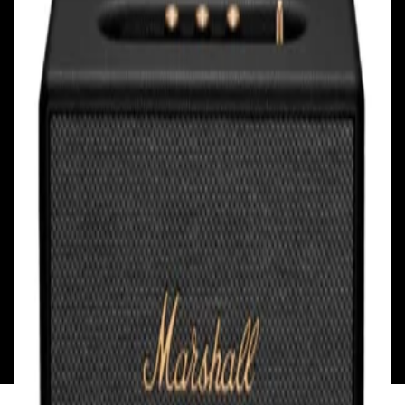
Ул. Первомайская, д.6
пр. Победителей, д.51 к.1
Смотреть на карте
Смотреть на карте
Пн - Пт: с 10.00 до 19.00
Пн - Пт: с 10.00 до 19.00
Сб, Вс: с 10.00 до 18.00
Сб, Вс: с 10.00 до 18.00
ул. Тимирязева, д.127, пав. Е9
Смотреть на карте
Пн: выходной
Вт - Вс: с 10.00 до 17.00
Каталог
Бренды
Мой аккаунт
Обмен и возврат
Обратная связь
Контакты
Политика конфиденциальности
Общество с ограниченной ответственностью
«Алпекс Аудио». Юридический адрес: 220035, г.
Минск, пр-т Победителей, д.51, корп. 1, пом.2Н УНП:
193621727 | Свидетельство о регистрации
193621727 от 05.04.2022 г.