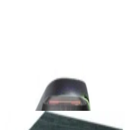
1 800,00 р.
✓
В корзину
Добавляем
Добавлено
Акустика
Студийные мониторы Edifier MR5 Black
688,00 р.
✓
В корзину
Добавляем
Добавлено
Акустика
Беспроводная акустика JBL PartyBox Club
120
1 120,00 р.
✓
В корзину
Добавляем
Добавлено
Акустика
Сабвуфер Edifier T5 Black