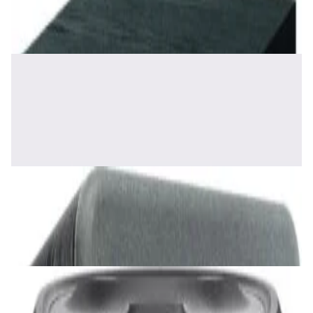
465,00 р.
✓
В корзину
Добавляем
Добавлено
Акустика
Полочная акустика Edifier S2000 MKIII
Brown
1 170,00 р.
✓
В корзину
Добавляем
Добавлено
Акустика
Сабвуфер SVS SB-1000 Pro (black ash)
2 375,00 р.
✓
В корзину
Добавляем
Добавлено
Акустика
JBL PartyBox Ultimate