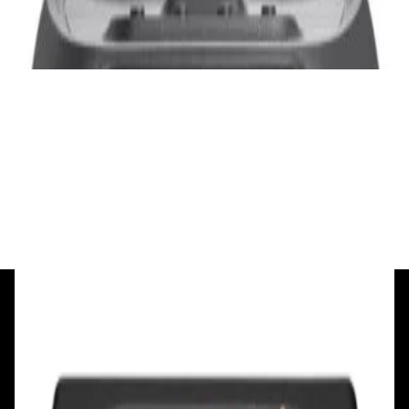
3 840,00 р.
✓
В корзину
Добавляем
Добавлено
Портативная акустика
Беспроводная акустика Marshall Stanmore
III Black
885,00 р.
✓
В корзину
Добавляем
Добавлено
+375 29 377 17 17
+375 29 777 17 17
+375 25 777 17 17