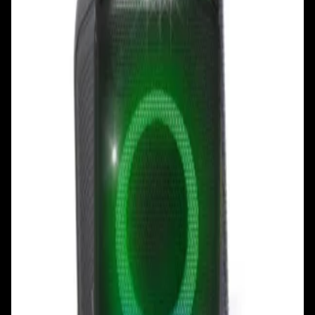
+375 29 377 17 17
+375 29 777 17 17
+375 25 777 17 17
Ул. Первомайская, д.6
пр. Победителей, д.51 к.1
Смотреть на карте
Смотреть на карте
Пн - Пт: с 10.00 до 19.00
Пн - Пт: с 10.00 до 19.00
Сб, Вс: с 10.00 до 18.00
Сб, Вс: с 10.00 до 18.00
ул. Тимирязева, д.127, пав. Е9
Смотреть на карте
Пн: выходной
Вт - Вс: с 10.00 до 17.00
Каталог
Бренды
Мой аккаунт
Обмен и возврат
Обратная связь
Контакты
Политика конфиденциальности