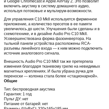
и Google Chromecast и Apple AirPlay 2. Это позволит
включить акустику в систему домашнего аудио,
используя потоковые и мультирум-возможности.
Для управления C10 MkII используется фирменное
приложение, а количество пресетов в ее памяти
увеличилось до шести. Улучшения были сделаны и в
схемотехнике, и в дизайне Audio Pro C10 MkII.
Усовершенствована форма фазоинвертора. На
тыльной панели устройства расположены RCA-
разъемы линейного входа — к ним можно подключить
источник аналогового сигнала.
Внешность Audio Pro C10 MkII так же претерпела
изменеия благодаря тканевому грилю на невидимых
магнитных креплениях. И была убрана ручка для
переноски — колонка стала более «стационарной».
Общие
Тип: беспроводная
акустика
Гарантия:
1 год
Пульт ДУ: нет
Питание от батарей: нет
Размеры (ШхВхГ): 320х165х185 мм