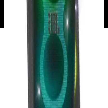
Общество с ограниченной ответственностью
«Алпекс Аудио». Юридический адрес: 220035, г.
Минск, пр-т Победителей, д.51, корп. 1, пом.2Н УНП:
193621727 | Свидетельство о регистрации
193621727 от 05.04.2022 г.