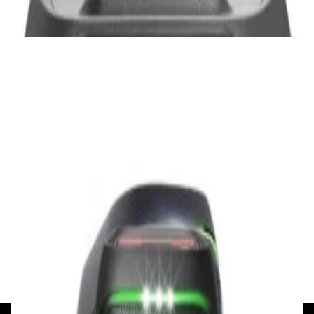
✓
В корзину
Добавляем
Добавлено
Портативная акустика
Беспроводная акустика Marshall Stanmore
III Black
885,00 р.
✓
В корзину
Добавляем
Добавлено
Акустика
Беспроводная акустика JBL PartyBox Club
120
1 120,00 р.
✓
В корзину
Добавляем
Добавлено