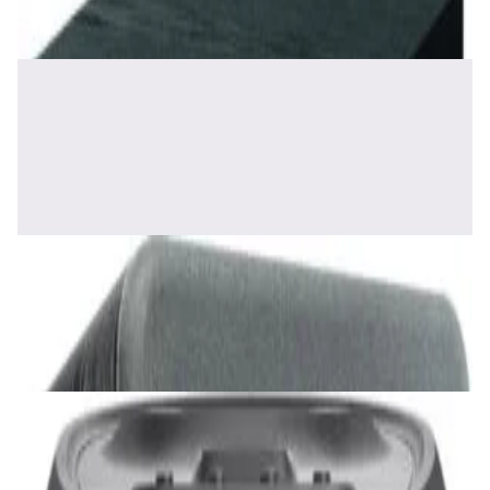
✓
В корзину
Добавляем
Добавлено
Акустика
Полочная акустика Edifier S2000 MKIII
Brown
1 170,00 р.
✓
В корзину
Добавляем
Добавлено
Акустика
Сабвуфер SVS SB-1000 Pro (black ash)
2 375,00 р.
✓
В корзину
Добавляем
Добавлено
Акустика
JBL PartyBox Ultimate
3 840,00 р.