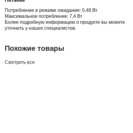
Питание
Потребление в режиме ожидания: 0,48 Вт
Максимальное потребление: 7,4 Вт
Более подробную информацию о продукте вы можете
уточнить у наших специалистов.
Похожие товары
Смотреть все
Акустика
Полочная акустика Edifier M60 White
410,00 р.
✓
В корзину
Добавляем
Добавлено
Акустика
Студийные мониторы Edifier MR5 White
688,00 р.