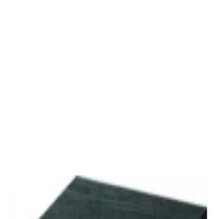
✓
В корзину
Добавляем
Добавлено
Акустика
Полочная акустика Edifier S3000MKII Brown
1 800,00 р.
✓
В корзину
Добавляем
Добавлено
Акустика
Студийные мониторы Edifier MR5 Black
688,00 р.
✓
В корзину
Добавляем
Добавлено
Акустика
Сабвуфер Edifier T5 Black
465,00 р.