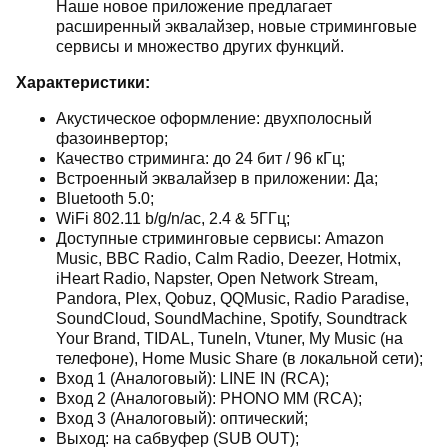
Наше новое приложение предлагает
расширенный эквалайзер, новые стриминговые
сервисы и множество других функций.
Характеристики:
Акустическое оформление: двухполосный
фазоинвертор;
Качество стриминга: до 24 бит / 96 кГц;
Встроенный эквалайзер в приложении: Да;
Bluetooth 5.0;
WiFi 802.11 b/g/n/ac, 2.4 & 5ГГц;
Доступные стриминговые сервисы: Amazon
Music, BBC Radio, Calm Radio, Deezer, Hotmix,
iHeart Radio, Napster, Open Network Stream,
Pandora, Plex, Qobuz, QQMusic, Radio Paradise,
SoundCloud, SoundMachine, Spotify, Soundtrack
Your Brand, TIDAL, TuneIn, Vtuner, My Music (на
телефоне), Home Music Share (в локальной сети);
Вход 1 (Аналоговый): LINE IN (RCA);
Вход 2 (Аналоговый): PHONO MM (RCA);
Вход 3 (Аналоговый): оптический;
Выход: на сабвуфер (SUB OUT);