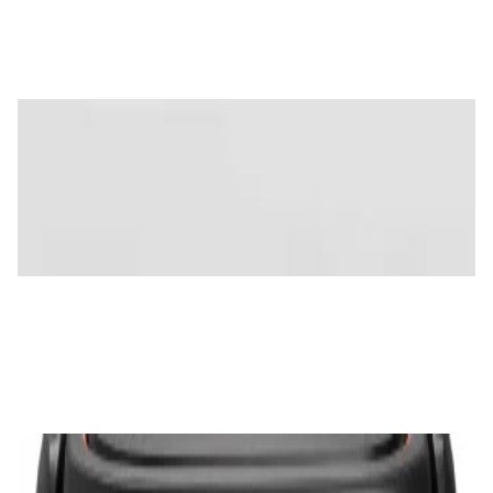
885,00 р.
✓
В корзину
Добавляем
Добавлено
Портативная акустика
Акустическая система (саундбар) Premiera
ES-422A WN
465,00 р.
✓
В корзину
Добавляем
Добавлено
Акустика
Портативное FM-радио Lenco PDR-045BK
374,00 р.
✓
В корзину
Добавляем
Добавлено
Портативная акустика
Колонка для вечеринок JBL Partybox 130