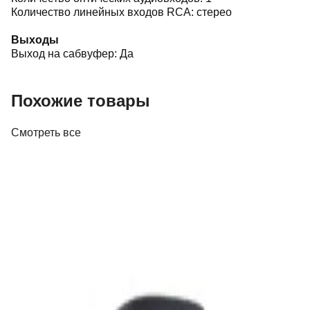
Количество линейных входов RCA: стерео
Выходы
Выход на сабвуфер: Да
Похожие товары
Смотреть все
Портативная акустика
Беспроводная акустика Marshall Stanmore
III Black
885,00 р.
✓
В корзину
Добавляем
Добавлено
Акустика
Беспроводная акустика JBL PartyBox Club
120