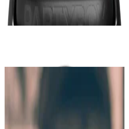
1 326,00 р.
✓
В корзину
Добавляем
Добавлено
Акустика
Полочная акустика Elipson Planet W35 Xl
3 744,00 р.
✓
В корзину
Добавляем
Добавлено
Акустика
Портативная bluetooth-колонка Mac Audio
BT Wild 801
256,00 р.
✓
В корзину
Добавляем
Добавлено