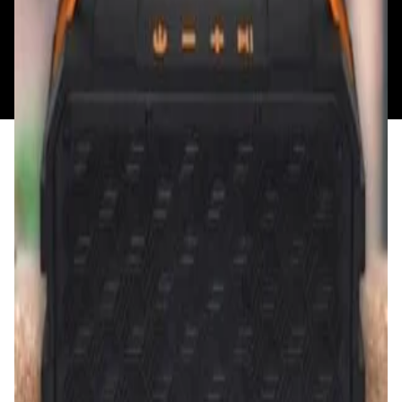
Политика конфиденциальности
Общество с ограниченной ответственностью
«Алпекс Аудио». Юридический адрес: 220035, г.
Минск, пр-т Победителей, д.51, корп. 1, пом.2Н УНП:
193621727 | Свидетельство о регистрации
193621727 от 05.04.2022 г.