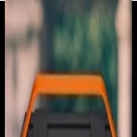
+375 29 377 17 17
+375 29 777 17 17
+375 25 777 17 17
Ул. Первомайская, д.6
пр. Победителей, д.51 к.1
Смотреть на карте
Смотреть на карте
Пн - Пт: с 10.00 до 19.00
Пн - Пт: с 10.00 до 19.00
Сб, Вс: с 10.00 до 18.00
Сб, Вс: с 10.00 до 18.00
ул. Тимирязева, д.127, пав. Е9
Смотреть на карте
Пн: выходной
Вт - Вс: с 10.00 до 17.00
Каталог
Бренды
Мой аккаунт
Обмен и возврат
Обратная связь
Контакты