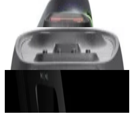
1 120,00 р.
✓
В корзину
Добавляем
Добавлено
Акустика
JBL PartyBox Ultimate
3 840,00 р.
✓
В корзину
Добавляем
Добавлено
Акустика
Беспроводная колонка Edifier S300
720,00 р.
✓
В корзину
Добавляем
Добавлено
Портативная акустика
Беспроводная акустика Marshall Stanmore
III Cream