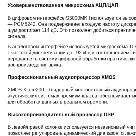
Усовершенствованная микросхема АЦП/ЦАП
В цифровом интерфейсе S3000MKII используется высок
— PCM5242. Она поддерживает входную частоту дискрети
шум достигает 114 дБ. Это позволяет добиться практич
сигнала.
В аналоговом интерфейсе используется микросхема TI
с частотой дискретизации до 192 кГц и соотношением с
передается в систему цифровой обработки практически б
воспроизведения звука.
Профессиональный аудиопроцессор XMOS
XMOS Xcore200, 16-ядерный многопоточный аудиопроце
акустических системах премиум-класса, обеспечивает м
для обработки данных в реальном времени.
Высокопроизводительный процессор DSP
В левой/правой колонке используется независимый чип 
позволяет регулировать динамический диапазон, сглаж