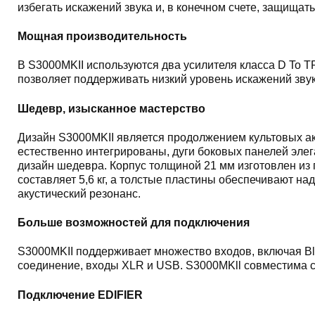
избегать искажений звука и, в конечном счете, защищат
Мощная производительность
В S3000MKII используются два усилителя класса D To T
позволяет поддерживать низкий уровень искажений звук
Шедевр, изысканное мастерство
Дизайн S3000MKII является продолжением культовых ак
естественно интегрированы, дуги боковых панелей элег
дизайн шедевра. Корпус толщиной 21 мм изготовлен из 
составляет 5,6 кг, а толстые пластины обеспечивают н
акустический резонанс.
Больше возможностей для подключения
S3000MKII поддерживает множество входов, включая Blu
соединение, входы XLR и USB. S3000MKll совместима с
Подключение EDIFIER