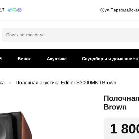
 17
ул.Первомайская
Искать:
FI
Винил
Акустика
Саундбары и домашние к
ка
»
Полочная акустика Edifier S3000MKII Brown
Полочная 
Brown
1 80