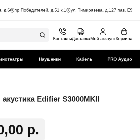
, д.6
пр.Победителей, д.51 к.1
ул. Тимирязева, д.127 пав. Е9
Контакты
Доставка
Мой аккаунт
Корзина
инотеатры
Наушники
Кабель
PRO Аудио
акустика Edifier S3000MKII
0,00 р.