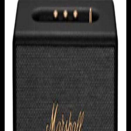
Ул. Первомайская, д.6
пр. Победителей, д.51 к.1
Смотреть на карте
Смотреть на карте
Пн - Пт: с 10.00 до 19.00
Пн - Пт: с 10.00 до 19.00
Сб, Вс: с 10.00 до 18.00
Сб, Вс: с 10.00 до 18.00
ул. Тимирязева, д.127, пав. Е9
Смотреть на карте
Пн: выходной
Вт - Вс: с 10.00 до 17.00
Каталог
Бренды
Мой аккаунт
Обмен и возврат
Обратная связь
Контакты
Политика конфиденциальности
Общество с ограниченной ответственностью
«Алпекс Аудио». Юридический адрес: 220035, г.
Минск, пр-т Победителей, д.51, корп. 1, пом.2Н УНП:
193621727 | Свидетельство о регистрации
193621727 от 05.04.2022 г.