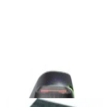
Полочная акустика Edifier S3000MKII Brown
1 800,00 р.
✓
В корзину
Добавляем
Добавлено
Акустика
Студийные мониторы Edifier MR5 Black
688,00 р.
✓
В корзину
Добавляем
Добавлено
Акустика
Беспроводная акустика JBL PartyBox Club
120
1 120,00 р.
✓
В корзину
Добавляем
Добавлено
Акустика