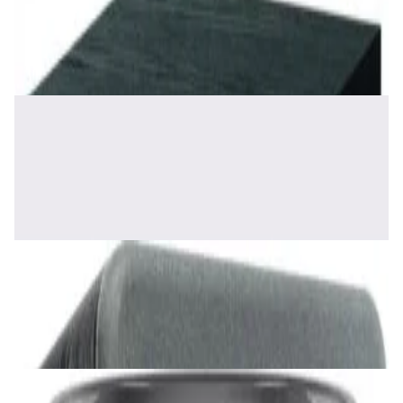
Сабвуфер Edifier T5 Black
465,00 р.
✓
В корзину
Добавляем
Добавлено
Акустика
Полочная акустика Edifier S2000 MKIII
Brown
1 170,00 р.
✓
В корзину
Добавляем
Добавлено
Акустика
Сабвуфер SVS SB-1000 Pro (black ash)
2 375,00 р.
✓
В корзину
Добавляем
Добавлено
Акустика