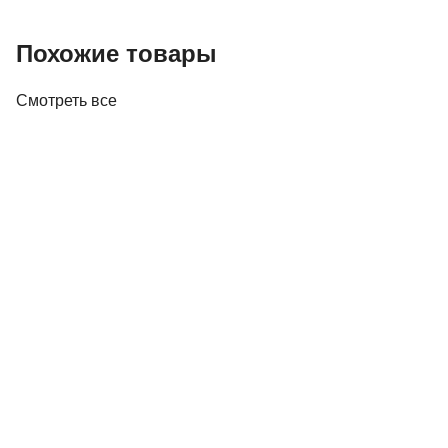
Похожие товары
Смотреть все
Акустика
Полочная акустика Edifier M60 White
410,00 р.
✓
В корзину
Добавляем
Добавлено
Акустика
Студийные мониторы Edifier MR5 White
688,00 р.
✓
В корзину
Добавляем
Добавлено
Акустика