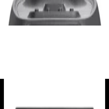
JBL PartyBox Ultimate
3 840,00 р.
✓
В корзину
Добавляем
Добавлено
Портативная акустика
Беспроводная акустика Marshall Stanmore
III Black
885,00 р.
✓
В корзину
Добавляем
Добавлено
+375 29 377 17 17
+375 29 777 17 17
+375 25 777 17 17