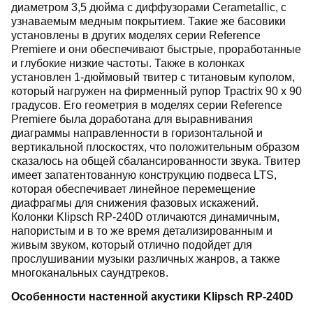
диаметром 3,5 дюйма с диффузорами Cerametallic, c
узнаваемым медным покрытием. Такие же басовики
установлены в других моделях серии Reference
Premiere и они обеспечивают быстрые, проработанные
и глубокие низкие частоты. Также в колонках
установлен 1-дюймовый твитер с титановым куполом,
который нагружен на фирменный рупор Траctrix 90 х 90
градусов. Его геометрия в моделях серии Reference
Premiere была доработана для выравнивания
диаграммы направленности в горизонтальной и
вертикальной плоскостях, что положительным образом
сказалось на общей сбалансированности звука. Твитер
имеет запатентованную конструкцию подвеса LTS,
которая обеспечивает линейное перемещение
диафрагмы для снижения фазовых искажений.
Колонки Klipsch RP-240D отличаются динамичным,
напористым и в то же время детализированным и
живым звуком, который отлично подойдет для
прослушивании музыки различных жанров, а также
многоканальных саундтреков.
Особенности настенной акустики Klipsch RP-240D