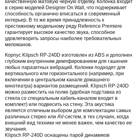
качественную матовую черную отделку. Колонка входит
в серию моделей Designer On Wall, что подчеркивает
способность органично вписаться в современный
интерьер. В то же время принадлежность к
престижному модельному ряду Reference Premiere
гарантирует высокое качество звука, способное
удовлетворить запросы наиболее требовательных
меломанов.
Корпус Klipsch RP-240D изготовлен из ABS и дополнен
глубоким внутренним демпфированием для гашения
любых паразитных вибраций. Колонки подходят для
вертикального или горизонтального (например, при
включении в центральном канале домашнего
кинотеатра) вариантов размещений. Klipsch RP-240D
можно разместить на полке (удобная подставка из
стекла со специальным кабель-каналом входит в
комплект) или подвесить на стену. Эта акустика
является отличным выбором для комплектации самых
различных стерео или AV-систем, в тех случаях, когда
внешний вид техники не менее важен, чем качество ее
звучания.
Klipsch RP-240D оснащены парой динамиков