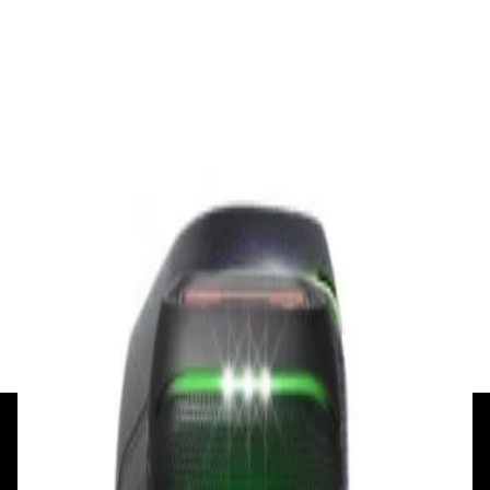
Беспроводная акустика Marshall Stanmore
III Black
885,00 р.
✓
В корзину
Добавляем
Добавлено
Акустика
Беспроводная акустика JBL PartyBox Club
120
1 120,00 р.
✓
В корзину
Добавляем
Добавлено
+375 29 377 17 17