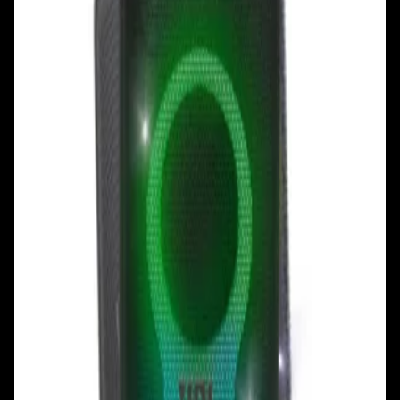
+375 29 777 17 17
+375 25 777 17 17
Ул. Первомайская, д.6
пр. Победителей, д.51 к.1
Смотреть на карте
Смотреть на карте
Пн - Пт: с 10.00 до 19.00
Пн - Пт: с 10.00 до 19.00
Сб, Вс: с 10.00 до 18.00
Сб, Вс: с 10.00 до 18.00
ул. Тимирязева, д.127, пав. Е9
Смотреть на карте
Пн: выходной
Вт - Вс: с 10.00 до 17.00
Каталог
Бренды
Мой аккаунт
Обмен и возврат
Обратная связь
Контакты
Политика конфиденциальности
Общество с ограниченной ответственностью
«Алпекс Аудио». Юридический адрес: 220035, г.
Минск, пр-т Победителей, д.51, корп. 1, пом.2Н УНП:
193621727 | Свидетельство о регистрации