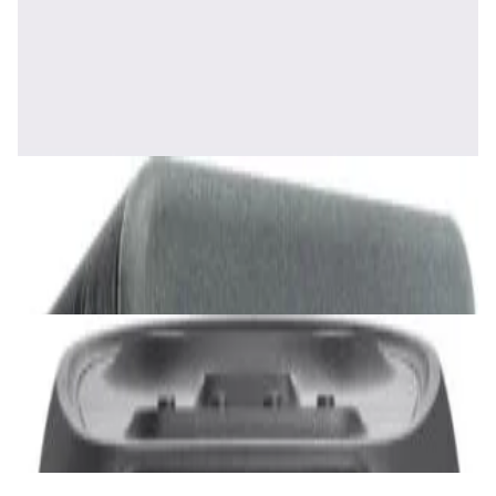
Полочная акустика Edifier S2000 MKIII
Brown
1 170,00 р.
✓
В корзину
Добавляем
Добавлено
Акустика
Сабвуфер SVS SB-1000 Pro (black ash)
2 375,00 р.
✓
В корзину
Добавляем
Добавлено
Акустика
JBL PartyBox Ultimate
3 840,00 р.
✓
В корзину
Добавляем
Добавлено
Портативная акустика