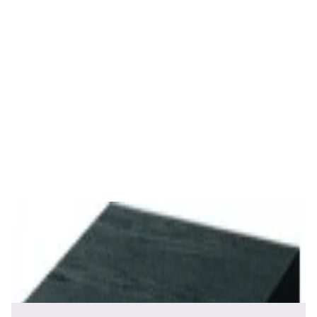
Акустика
Полочная акустика Edifier S3000MKII Brown
1 800,00 р.
✓
В корзину
Добавляем
Добавлено
Акустика
Студийные мониторы Edifier MR5 Black
688,00 р.
✓
В корзину
Добавляем
Добавлено
Акустика
Сабвуфер Edifier T5 Black
465,00 р.
✓
В корзину
Добавляем
Добавлено
Акустика