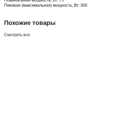
Номинальная мощность, Вт: 75
Пиковая (максимальная) мощность, Вт: 300
Похожие товары
Смотреть все
Акустика
Полочная акустика Edifier M60 White
410,00 р.
✓
В корзину
Добавляем
Добавлено
Акустика
Студийные мониторы Edifier MR5 White
688,00 р.
✓
В корзину
Добавляем
Добавлено