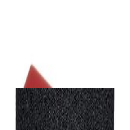
Усилители
Портативный ЦАП/усилитель FiiO KA1
199,00 р.
✓
В корзину
Добавляем
Добавлено
ЦАПы, аудиоинтерфейсы
Звуковая карта Focusrite Scarlett Solo 4th
Gen
544,00 р.
✓
В корзину
Добавляем
Добавлено
ЦАПы, аудиоинтерфейсы
Студийный комплект FOCUSRITE Scarlett
Solo Studio 4th Gen
1 111,00 р.
✓
В корзину
Добавляем
Добавлено