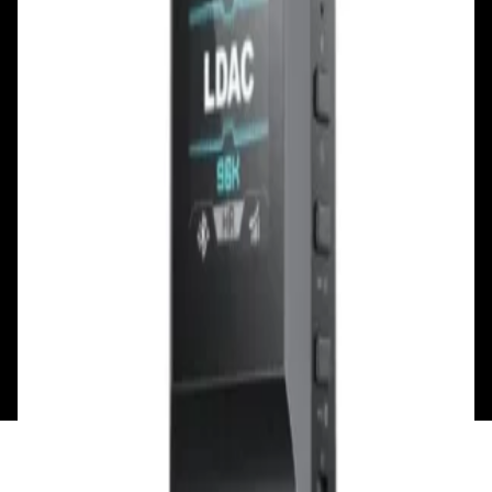
Смотреть на карте
Смотреть на карте
Пн - Пт: с 10.00 до 19.00
Пн - Пт: с 10.00 до 19.00
Сб, Вс: с 10.00 до 18.00
Сб, Вс: с 10.00 до 18.00
ул. Тимирязева, д.127, пав. Е9
Смотреть на карте
Пн: выходной
Вт - Вс: с 10.00 до 17.00
Каталог
Бренды
Мой аккаунт
Обмен и возврат
Обратная связь
Контакты
Политика конфиденциальности
Общество с ограниченной ответственностью
«Алпекс Аудио». Юридический адрес: 220035, г.
Минск, пр-т Победителей, д.51, корп. 1, пом.2Н УНП:
193621727 | Свидетельство о регистрации
193621727 от 05.04.2022 г.