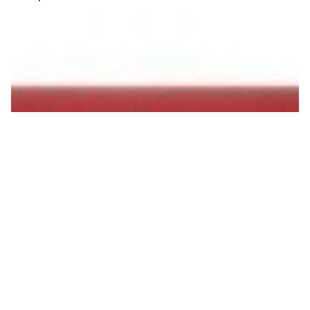
ЦАПы, аудиоинтерфейсы
Звуковая карта Focusrite Scarlett 2i2 4th Gen
720,00 р.
✓
В корзину
Добавляем
Добавлено
Кабель
Bluetooth-ресивер FiiO BR13
190,00 р.
✓
В корзину
Добавляем
Добавлено
Усилители
ЦАП/усилитель для наушников FiiO K7
690,00 р.
✓
В корзину
Добавляем
Добавлено