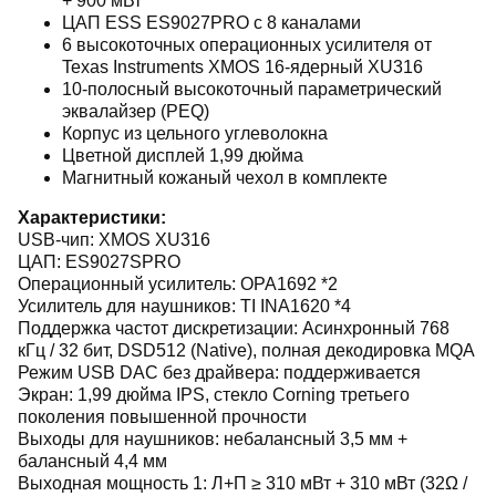
+ 900 мВт
ЦАП ESS ES9027PRO с 8 каналами
6 высокоточных операционных усилителя от
Texas Instruments XMOS 16-ядерный XU316
10-полосный высокоточный параметрический
эквалайзер (PEQ)
Корпус из цельного углеволокна
Цветной дисплей 1,99 дюйма
Магнитный кожаный чехол в комплекте
Характеристики:
USB-чип: XMOS XU316
ЦАП: ES9027SPRO
Операционный усилитель: OPA1692 *2
Усилитель для наушников: TI INA1620 *4
Поддержка частот дискретизации: Асинхронный 768
кГц / 32 бит, DSD512 (Native), полная декодировка MQA
Режим USB DAC без драйвера: поддерживается
Экран: 1,99 дюйма IPS, стекло Corning третьего
поколения повышенной прочности
Выходы для наушников: небалансный 3,5 мм +
балансный 4,4 мм
Выходная мощность 1: Л+П ≥ 310 мВт + 310 мВт (32Ω /