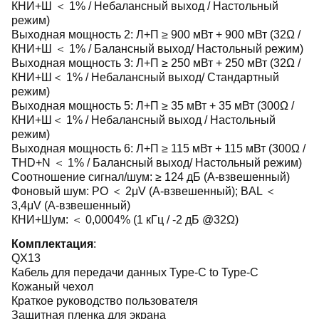
КНИ+Ш ＜ 1% / Небалансный выход / Настольный
режим)
Выходная мощность 2: Л+П ≥ 900 мВт + 900 мВт (32Ω /
КНИ+Ш ＜ 1% / Балансный выход/ Настольный режим)
Выходная мощность 3: Л+П ≥ 250 мВт + 250 мВт (32Ω /
КНИ+Ш＜ 1% / Небалансный выход/ Стандартный
режим)
Выходная мощность 5: Л+П ≥ 35 мВт + 35 мВт (300Ω /
КНИ+Ш＜ 1% / Небалансный выход / Настольный
режим)
Выходная мощность 6: Л+П ≥ 115 мВт + 115 мВт (300Ω /
THD+N ＜ 1% / Балансный выход/ Настольный режим)
Соотношение сигнал/шум: ≥ 124 дБ (А-взвешенный)
Фоновый шум: PO ＜ 2μV (А-взвешенный); BAL ＜
3,4μV (А-взвешенный)
КНИ+Шум: ＜ 0,0004% (1 кГц / -2 дБ @32Ω)
Комплектация
:
QX13
Кабель для передачи данных Type-C to Type-C
Кожаный чехол
Краткое руководство пользователя
Защитная пленка для экрана