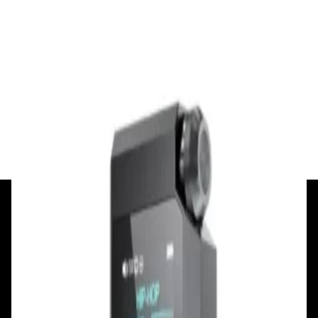
✓
В корзину
Добавляем
Добавлено
Усилители
Цап/усилитель для наушников FiiO BTR17
Black
832,00 р.
✓
В корзину
Добавляем
Добавлено
+375 29 377 17 17
+375 29 777 17 17
+375 25 777 17 17
Ул. Первомайская, д.6
пр. Победителей, д.51 к.1