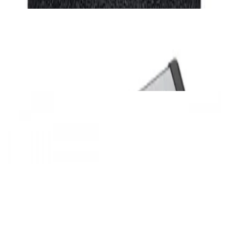
ЦАПы, аудиоинтерфейсы
Звуковая карта Solid State Logic SSL2 MK2
USB-С
832,00 р.
✓
В корзину
Добавляем
Добавлено
ЦАПы, аудиоинтерфейсы
ЦАП xDUOO MU-602
352,00 р.
✓
В корзину
Добавляем
Добавлено
Усилители
ЦАП/Усилитель для наушников FIIO K11
Silver
544,00 р.