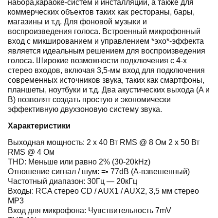
набора,караоке-систем и инсталляций, а также для
коммерческих объектов таких как рестораны, бары,
магазины и т.д. Для фоновой музыки и
воспроизведения голоса. Встроенный микрофонный
вход с микшированием и управлением *эхо*-эффекта
является идеальным решением для воспроизведения
голоса. Широкие возможности подключения с 4-х
стерео входов, включая 3,5-мм вход для подключения
современных источников звука, таких как смартфоны,
планшеты, ноутбуки и т.д. Два акустических выхода (A и
B) позволят создать простую и экономически
эффективную двухзоновую систему звука.
Характеристики
Выходная мощность: 2 х 40 Вт RMS @ 8 Ом 2 х 50 Вт
RMS @ 4 Ом
THD: Меньше или равно 2% (30-20kHz)
Отношение сигнал / шум: =• 77dB (A-взвешенный)
Частотный диапазон: 30Гц — 20кГц
Входы: RCA стерео CD / AUX1 / AUX2, 3,5 мм стерео
MP3
Вход для микрофона: Чувствительность 7mV