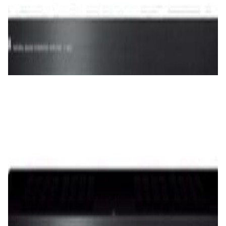
Усилители
Усилитель Yamaha A-S501 (black)
1 900,00 р.
✓
В корзину
Добавляем
Добавлено
Усилители
Интегральный усилитель Denon PMA-
600NE Black
1 625,00 р.
✓
В корзину
Добавляем
Добавлено
Усилители
Усилитель Yamaha A-S301 (black)
1 460,00 р.
✓
В корзину
Добавляем
Добавлено