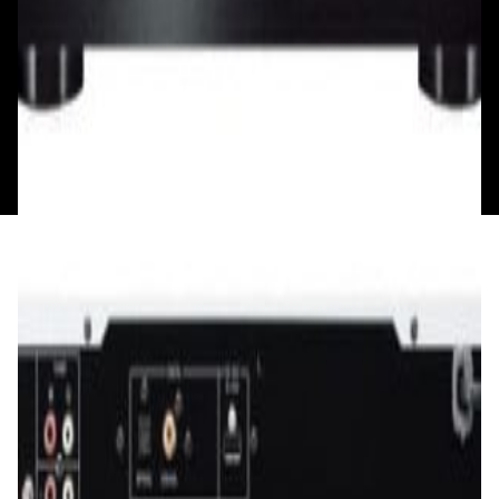
Каталог
Бренды
Мой аккаунт
Обмен и возврат
Обратная связь
Контакты
Политика конфиденциальности
Общество с ограниченной ответственностью
«Алпекс Аудио». Юридический адрес: 220035, г.
Минск, пр-т Победителей, д.51, корп. 1, пом.2Н УНП:
193621727 | Свидетельство о регистрации
193621727 от 05.04.2022 г.