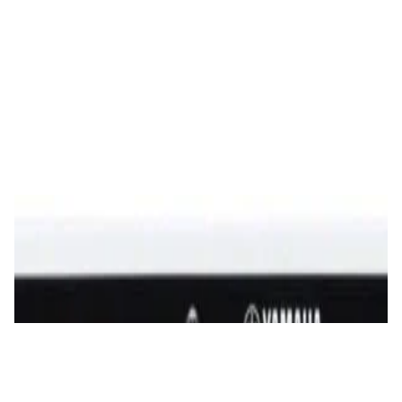
4 000,00 р.
✓
В корзину
Добавляем
Добавлено
Усилители
ЦАП/усилитель для наушников FiiO K7
690,00 р.
✓
В корзину
Добавляем
Добавлено
Усилители
Усилитель Yamaha A-S701 (black)
2 860,00 р.
✓
В корзину
Добавляем
Добавлено
Усилители
Интегральный усилитель WiiM Amp Silver
1 380,00 р.