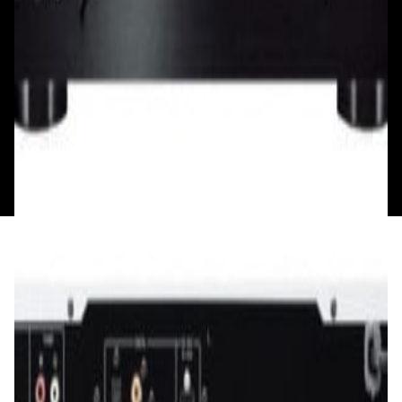
Пн: выходной
Вт - Вс: с 10.00 до 17.00
Каталог
Бренды
Мой аккаунт
Обмен и возврат
Обратная связь
Контакты
Политика конфиденциальности
Общество с ограниченной ответственностью
«Алпекс Аудио». Юридический адрес: 220035, г.
Минск, пр-т Победителей, д.51, корп. 1, пом.2Н УНП:
193621727 | Свидетельство о регистрации
193621727 от 05.04.2022 г.