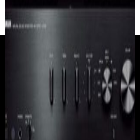
✓
В корзину
Добавляем
Добавлено
+375 29 377 17 17
+375 29 777 17 17
+375 25 777 17 17
Ул. Первомайская, д.6
пр. Победителей, д.51 к.1
Смотреть на карте
Смотреть на карте
Пн - Пт: с 10.00 до 19.00
Пн - Пт: с 10.00 до 19.00
Сб, Вс: с 10.00 до 18.00
Сб, Вс: с 10.00 до 18.00
ул. Тимирязева, д.127, пав. Е9
Смотреть на карте