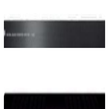
✓
В корзину
Добавляем
Добавлено
Усилители
Усилитель Yamaha A-S501 (black)
1 900,00 р.
✓
В корзину
Добавляем
Добавлено
Усилители
Интегральный усилитель Denon PMA-
600NE Black
1 625,00 р.
✓
В корзину
Добавляем
Добавлено
Усилители
Усилитель Yamaha A-S301 (black)
1 460,00 р.