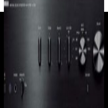
+375 29 377 17 17
+375 29 777 17 17
+375 25 777 17 17
Ул. Первомайская, д.6
пр. Победителей, д.51 к.1
Смотреть на карте
Смотреть на карте
Пн - Пт: с 10.00 до 19.00
Пн - Пт: с 10.00 до 19.00
Сб, Вс: с 10.00 до 18.00
Сб, Вс: с 10.00 до 18.00
ул. Тимирязева, д.127, пав. Е9
Смотреть на карте
Пн: выходной
Вт - Вс: с 10.00 до 17.00
Каталог
Бренды