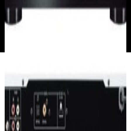
Мой аккаунт
Обмен и возврат
Обратная связь
Контакты
Политика конфиденциальности
Общество с ограниченной ответственностью
«Алпекс Аудио». Юридический адрес: 220035, г.
Минск, пр-т Победителей, д.51, корп. 1, пом.2Н УНП:
193621727 | Свидетельство о регистрации
193621727 от 05.04.2022 г.