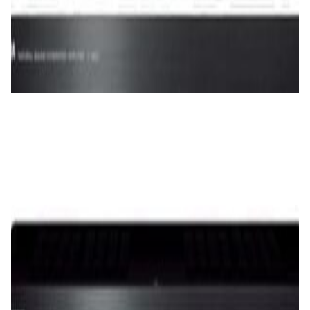
Усилители
Усилитель Yamaha A-S501 (black)
1 900,00 р.
✓
В корзину
Добавляем
Добавлено
Усилители
Интегральный усилитель Denon PMA-
600NE Black
1 625,00 р.
✓
В корзину
Добавляем
Добавлено
Усилители
Усилитель Yamaha A-S301 (black)
1 460,00 р.
✓
В корзину
Добавляем
Добавлено