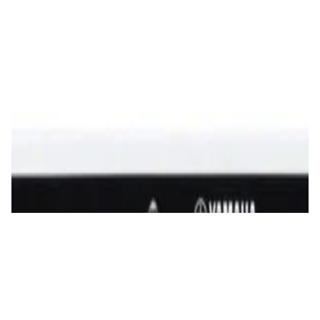
Усилители
ЦАП/усилитель для наушников FiiO K7
690,00 р.
✓
В корзину
Добавляем
Добавлено
Усилители
Усилитель Yamaha A-S701 (black)
2 860,00 р.
✓
В корзину
Добавляем
Добавлено
Усилители
Интегральный усилитель WiiM Amp Silver
1 380,00 р.
✓
В корзину
Добавляем
Добавлено