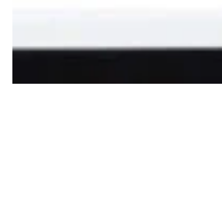
Усилитель Yamaha A-S701
(black)
2 860,00 р.
✓
В корзину
Добавляем
Добавлено
Усилители
Интегральный усилитель WiiM
Amp Silver
1 380,00 р.
✓
В корзину
Добавляем
Добавлено
Усилители
Портативный ЦАП/усилитель
FiiO KA1
199,00 р.