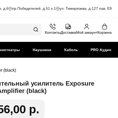
, д.6
пр.Победителей, д.51 к.1
ул. Тимирязева, д.127 пав. Е9
Контакты
Доставка
Мой аккаунт
Корзина
инотеатры
Наушники
Кабель
PRO Аудио
 (black)
тельный усилитель Exposure
mplifier (black)
56,00 р.