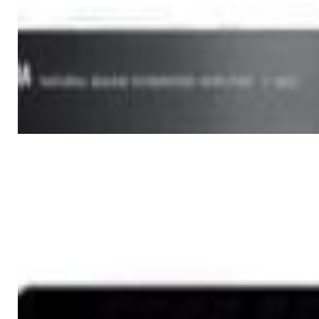
Усилители
Усилитель Yamaha A-S501
(black)
1 900,00 р.
✓
В корзину
Добавляем
Добавлено
Усилители
Интегральный усилитель Denon
PMA-600NE Black
1 625,00 р.
✓
В корзину
Добавляем
Добавлено
Усилители
Усилитель Yamaha A-S301
(black)