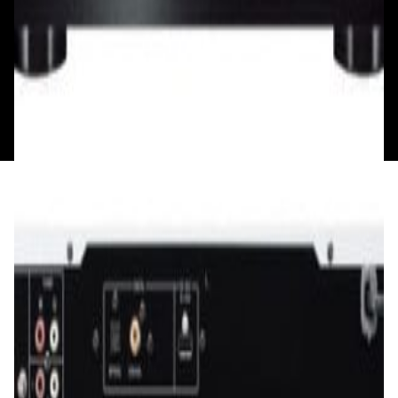
Мой аккаунт
Обмен и возврат
Обратная связь
Контакты
Политика конфиденциальности
Общество с ограниченной ответственностью
«Алпекс Аудио». Юридический адрес: 220035, г.
Минск, пр-т Победителей, д.51, корп. 1, пом.2Н УНП:
193621727 | Свидетельство о регистрации
193621727 от 05.04.2022 г.