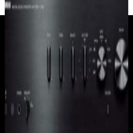
+375 29 377 17 17
+375 29 777 17 17
+375 25 777 17 17
Ул. Первомайская, д.6
пр. Победителей, д.51 к.1
Смотреть на карте
Смотреть на карте
Пн - Пт: с 10.00 до 19.00
Пн - Пт: с 10.00 до 19.00
Сб, Вс: с 10.00 до 18.00
Сб, Вс: с 10.00 до 18.00
ул. Тимирязева, д.127, пав. Е9
Смотреть на карте
Пн: выходной
Вт - Вс: с 10.00 до 17.00
Каталог
Бренды