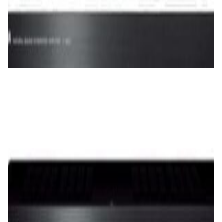
Усилители
Усилитель Yamaha A-S501 (black)
1 900,00 р.
✓
В корзину
Добавляем
Добавлено
Усилители
Интегральный усилитель Denon PMA-
600NE Black
1 625,00 р.
✓
В корзину
Добавляем
Добавлено
Усилители
Усилитель Yamaha A-S301 (black)
1 460,00 р.
✓
В корзину
Добавляем
Добавлено