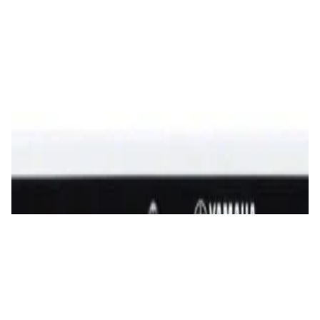
Усилители
ЦАП/усилитель для наушников FiiO K7
690,00 р.
✓
В корзину
Добавляем
Добавлено
Усилители
Усилитель Yamaha A-S701 (black)
2 860,00 р.
✓
В корзину
Добавляем
Добавлено
Усилители
Интегральный усилитель WiiM Amp Silver
1 380,00 р.
✓
В корзину
Добавляем
Добавлено