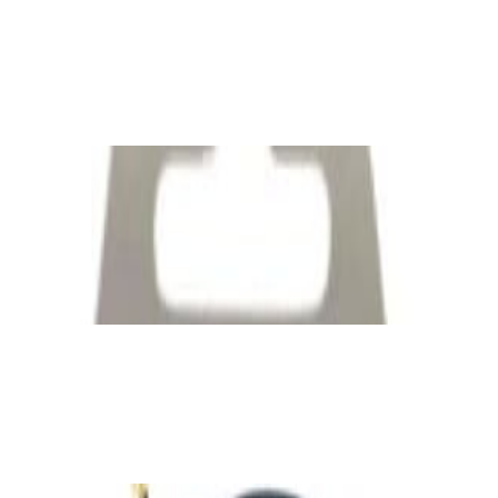
Bluetooth-ресивер FiiO BR13
190,00 р.
✓
В корзину
Добавляем
Добавлено
Кабель
Межблочный кабель QED Connect [QE8101]
0.75m
39,00 р.
✓
В корзину
Добавляем
Добавлено
Кабель
Кабель Taga Harmony TPC-BC CABLE
80,00 р.
✓
В корзину
Добавляем
Добавлено
Кабель