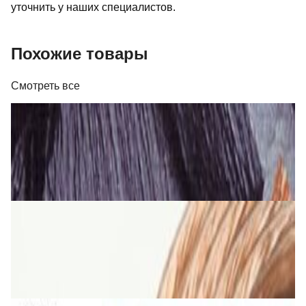
уточнить у наших специалистов.
Похожие товары
Смотреть все
Кабель
Кабель Real Cable FL 250 T
26,00 р.
✓
В корзину
Добавляем
Добавлено
Кабель
Кабель TAGA Harmony TAVC-14C 2х2 мм кв.
5,00 р.
✓
В корзину
Добавляем
Добавлено
Кабель