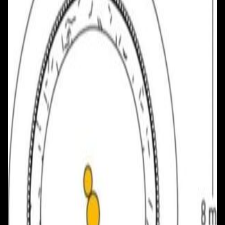
+375 29 777 17 17
+375 25 777 17 17
Ул. Первомайская, д.6
пр. Победителей, д.51 к.1
Смотреть на карте
Смотреть на карте
Пн - Пт: с 10.00 до 19.00
Пн - Пт: с 10.00 до 19.00
Сб, Вс: с 10.00 до 18.00
Сб, Вс: с 10.00 до 18.00
ул. Тимирязева, д.127, пав. Е9
Смотреть на карте
Пн: выходной
Вт - Вс: с 10.00 до 17.00
Каталог
Бренды
Мой аккаунт
Обмен и возврат
Обратная связь
Контакты
Политика конфиденциальности
Общество с ограниченной ответственностью
«Алпекс Аудио». Юридический адрес: 220035, г.
Минск, пр-т Победителей, д.51, корп. 1, пом.2Н УНП:
193621727 | Свидетельство о регистрации