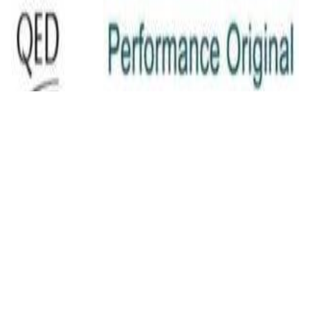
QED Original (2x2.5mm) [art. C-QO/100]
23,00 р.
✓
В корзину
Добавляем
Добавлено
Кабель
INAKUSTIK Star LS cable, 2 x 2.5 mm2 White
16,00 р.
✓
В корзину
Добавляем
Добавлено
Кабель
Сабвуферный кабель в бухте QED
Performance Subwoofer bulk [QE6303]
24,00 р.
✓
В корзину
Добавляем
Добавлено
Кабель