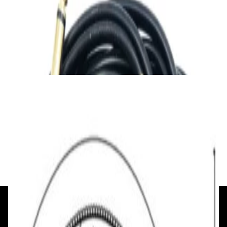
Ready-made Adaptercable 2xJack 6.3/2xRCA
2m
45,00 р.
✓
В корзину
Добавляем
Добавлено
Кабель
Кабель межблочный аудио QED
Performance Audio 40i [QE6119] м/кат
48,00 р.
✓
В корзину
Добавляем
Добавлено
+375 29 377 17 17