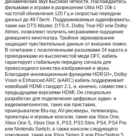
динамический звук высокой четкости. Наслаждайтесь
фильмами и играми в разрешении Ultra HD 10k с
частотой обновления 120 Гц и скоростью передачи
данных до 48 Гбит/с. Поддерживаемые аудиоформаты,
такие как DTS Master, DTS:X, Dolby True HD или Dolby
Atmos, позволяют получить несравнимое ощущение
домашнего кинотеатра. Тройное экранирование
защищает чувствительные данные от внешних помех.
В сочетании с позолоченными разъемами 24 карата и
проводниками из высокочистой меди OFC кабель
гарантирует стабильную передачу сигнала для
превосходного качества изображения и звука.
Благодаря инновационным функциям HDR10+, Dolby
Vison и Enhanced ARC (eARC) кабель поддерживает
новейший HDMI стандарт 2.1, и, конечно, совместим с
предыдущими версиями HDMI. Он специально
разработан для подключения цифровых аудио- и
видеокомпонентов, таких как приставки,
проигрыватели Blu-ray, AV-ресиверы, телевизоры,
проекторы и игровые консоли, такие как Xbox One,
Xbox One S, Xbox One X, PS3, PS3 Slim, PS4, PS4 Pro
или Nintendo Switch, а также консоли следующего
поколения, такие как Xbox Series X или PlayStation 5