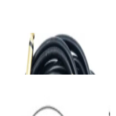
Bluetooth-ресивер FiiO BR13
190,00 р.
✓
В корзину
Добавляем
Добавлено
Кабель
Ready-made Adaptercable 2xJack 6.3/2xRCA
2m
45,00 р.
✓
В корзину
Добавляем
Добавлено
Кабель
Кабель межблочный аудио QED
Performance Audio 40i [QE6119] м/кат
48,00 р.
✓
В корзину
Добавляем
Добавлено