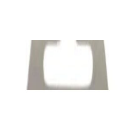
Сабвуферный кабель в бухте QED
Performance Subwoofer bulk [QE6303]
24,00 р.
✓
В корзину
Добавляем
Добавлено
Кабель
Межблочный кабель QED Connect [QE8101]
0.75m
39,00 р.
✓
В корзину
Добавляем
Добавлено
Кабель
Кабель Taga Harmony TPC-BC CABLE
80,00 р.
✓
В корзину
Добавляем
Добавлено
Кабель