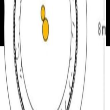
Каталог
Бренды
Мой аккаунт
Обмен и возврат
Обратная связь
Контакты
Политика конфиденциальности
Общество с ограниченной ответственностью
«Алпекс Аудио». Юридический адрес: 220035, г.
Минск, пр-т Победителей, д.51, корп. 1, пом.2Н УНП:
193621727 | Свидетельство о регистрации
193621727 от 05.04.2022 г.