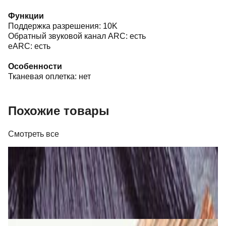
Функции
Поддержка разрешения: 10K
Обратный звуковой канал ARC: есть
eARC: есть
Особенности
Тканевая оплетка: нет
Похожие товары
Смотреть все
Кабель
Кабель Real Cable FL 250 T
26,00 р.
✓
В корзину
Добавляем
Добавлено
Кабель