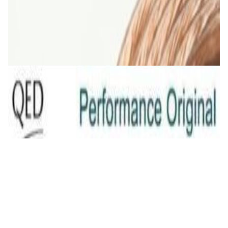
Кабель TAGA Harmony TAVC-14C 2х2 мм кв.
5,00 р.
✓
В корзину
Добавляем
Добавлено
Кабель
QED Original (2x2.5mm) [art. C-QO/100]
23,00 р.
✓
В корзину
Добавляем
Добавлено
Кабель
INAKUSTIK Star LS cable, 2 x 2.5 mm2 White
16,00 р.
✓
В корзину
Добавляем
Добавлено
Кабель