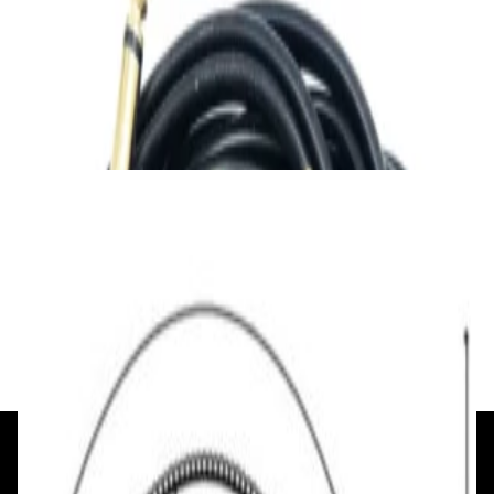
Кабель
Ready-made Adaptercable 2xJack 6.3/2xRCA
2m
45,00 р.
✓
В корзину
Добавляем
Добавлено
Кабель
Кабель межблочный аудио QED
Performance Audio 40i [QE6119] м/кат
48,00 р.
✓
В корзину
Добавляем
Добавлено
+375 29 377 17 17