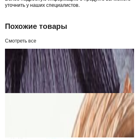
уточнить у наших специалистов.
Похожие товары
Смотреть все
Кабель
Кабель Real Cable FL 250 T
26,00 р.
✓
В корзину
Добавляем
Добавлено
Кабель
Кабель TAGA Harmony TAVC-14C 2х2 мм кв.
5,00 р.
✓
В корзину
Добавляем
Добавлено