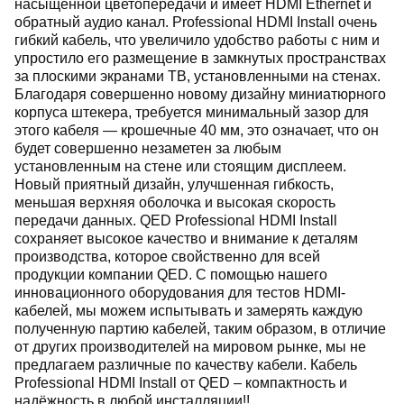
насыщенной цветопередачи и имеет HDMI Ethernet и
обратный аудио канал. Professional HDMI Install очень
гибкий кабель, что увеличило удобство работы с ним и
упростило его размещение в замкнутых пространствах
за плоскими экранами ТВ, установленными на стенах.
Благодаря совершенно новому дизайну миниатюрного
корпуса штекера, требуется минимальный зазор для
этого кабеля — крошечные 40 мм, это означает, что он
будет совершенно незаметен за любым
установленным на стене или стоящим дисплеем.
Новый приятный дизайн, улучшенная гибкость,
меньшая верхняя оболочка и высокая скорость
передачи данных. QED Professional HDMI Install
сохраняет высокое качество и внимание к деталям
производства, которое свойственно для всей
продукции компании QED. С помощью нашего
инновационного оборудования для тестов HDMI-
кабелей, мы можем испытывать и замерять каждую
полученную партию кабелей, таким образом, в отличие
от других производителей на мировом рынке, мы не
предлагаем различные по качеству кабели. Кабель
Professional HDMI Install от QED – компактность и
надёжность в любой инсталляции!!