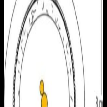
+375 29 777 17 17
+375 25 777 17 17
Ул. Первомайская, д.6
пр. Победителей, д.51 к.1
Смотреть на карте
Смотреть на карте
Пн - Пт: с 10.00 до 19.00
Пн - Пт: с 10.00 до 19.00
Сб, Вс: с 10.00 до 18.00
Сб, Вс: с 10.00 до 18.00
ул. Тимирязева, д.127, пав. Е9
Смотреть на карте
Пн: выходной
Вт - Вс: с 10.00 до 17.00
Каталог
Бренды
Мой аккаунт
Обмен и возврат
Обратная связь
Контакты
Политика конфиденциальности
Общество с ограниченной ответственностью
«Алпекс Аудио». Юридический адрес: 220035, г.
Минск, пр-т Победителей, д.51, корп. 1, пом.2Н УНП:
193621727 | Свидетельство о регистрации