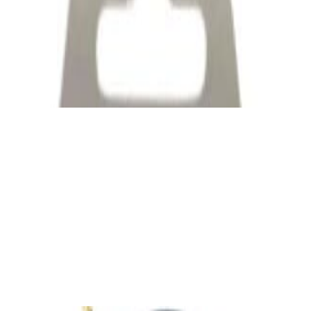
Кабель
Межблочный кабель QED Connect [QE8101]
0.75m
39,00 р.
✓
В корзину
Добавляем
Добавлено
Кабель
Кабель Taga Harmony TPC-BC CABLE
80,00 р.
✓
В корзину
Добавляем
Добавлено
Кабель
Bluetooth-ресивер FiiO BR13
190,00 р.
✓
В корзину
Добавляем
Добавлено