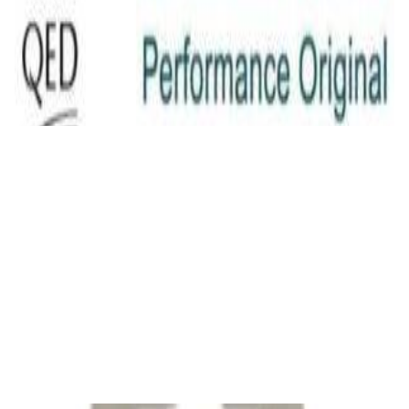
Кабель
QED Original (2x2.5mm) [art. C-QO/100]
23,00 р.
✓
В корзину
Добавляем
Добавлено
Кабель
INAKUSTIK Star LS cable, 2 x 2.5 mm2 White
16,00 р.
✓
В корзину
Добавляем
Добавлено
Кабель
Сабвуферный кабель в бухте QED
Performance Subwoofer bulk [QE6303]
24,00 р.
✓
В корзину
Добавляем
Добавлено