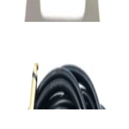
39,00 р.
✓
В корзину
Добавляем
Добавлено
Кабель
Кабель Taga Harmony TPC-BC CABLE
80,00 р.
✓
В корзину
Добавляем
Добавлено
Кабель
Ready-made Adaptercable 2xJack 6.3/2xRCA
2m
45,00 р.
✓
В корзину
Добавляем
Добавлено
Кабель
Кабель межблочный аудио QED
Performance Audio 40i [QE6119] м/кат