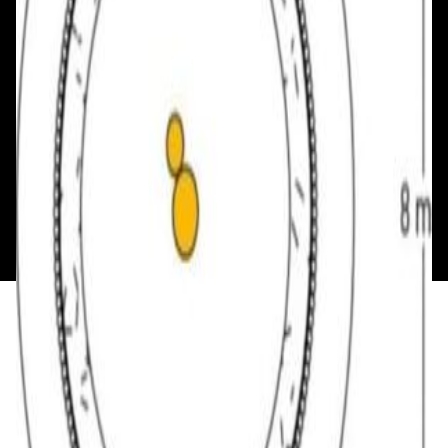
Смотреть на карте
Пн: выходной
Вт - Вс: с 10.00 до 17.00
Каталог
Бренды
Мой аккаунт
Обмен и возврат
Обратная связь
Контакты
Политика конфиденциальности
Общество с ограниченной ответственностью
«Алпекс Аудио». Юридический адрес: 220035, г.
Минск, пр-т Победителей, д.51, корп. 1, пом.2Н УНП:
193621727 | Свидетельство о регистрации
193621727 от 05.04.2022 г.