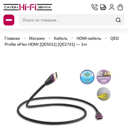
Искать:
Главная
Магазин
Кабель
HDMI-кабель
QED
»
»
»
»
Profile eFlex HDMI [QE5011] [QE2741] — 1m