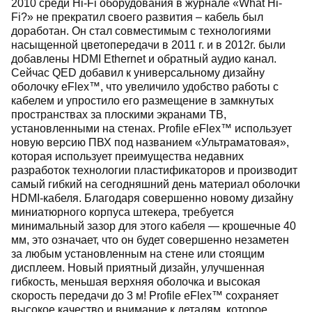
2010 среди Hi-Fi оборудования в журнале «What Hi-
Fi?» не прекратил своего развития – кабель был
доработан. Он стал совместимым с технологиями
насыщенной цветопередачи в 2011 г. и в 2012г. были
добавлены HDMI Ethernet и обратный аудио канал.
Сейчас QED добавил к универсальному дизайну
оболочку eFlex™, что увеличило удобство работы с
кабелем и упростило его размещение в замкнутых
пространствах за плоскими экранами ТВ,
установленными на стенах. Profile eFlex™ использует
новую версию ПВХ под названием «Ультраматовая»,
которая использует преимущества недавних
разработок технологии пластификаторов и производит
самый гибкий на сегодняшний день материал оболочки
HDMI-кабеля. Благодаря совершенно новому дизайну
миниатюрного корпуса штекера, требуется
минимальный зазор для этого кабеля — крошечные 40
мм, это означает, что он будет совершенно незаметен
за любым установленным на стене или стоящим
дисплеем. Новый приятный дизайн, улучшенная
гибкость, меньшая верхняя оболочка и высокая
скорость передачи до 3 м! Profile eFlex™ сохраняет
высокое качество и внимание к деталям, которое