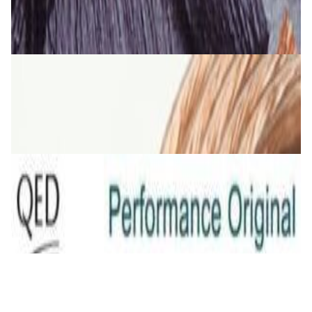
26,00 р.
✓
В корзину
Добавляем
Добавлено
Кабель
Кабель TAGA Harmony TAVC-14C 2х2 мм кв.
5,00 р.
✓
В корзину
Добавляем
Добавлено
Кабель
QED Original (2x2.5mm) [art. C-QO/100]
23,00 р.
✓
В корзину
Добавляем
Добавлено
Кабель
INAKUSTIK Star LS cable, 2 x 2.5 mm2 White
16,00 р.