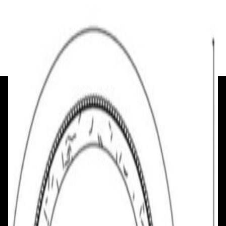
48,00 р.
✓
В корзину
Добавляем
Добавлено
+375 29 377 17 17
+375 29 777 17 17
+375 25 777 17 17
Ул. Первомайская, д.6
пр. Победителей, д.51 к.1
Смотреть на карте
Смотреть на карте
Пн - Пт: с 10.00 до 19.00
Пн - Пт: с 10.00 до 19.00
Сб, Вс: с 10.00 до 18.00
Сб, Вс: с 10.00 до 18.00
ул. Тимирязева, д.127, пав. Е9