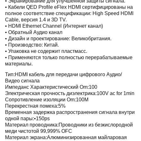
• Экранирование для улучшенной защиты сигнала.
• Кабели QED Profile eFlex HDMI сертифицированы на
полное соответствие спецификации: High Speed HDMI
Cable, версия 1.4 и 3D TV.
• HDMI Ethernet Channel (Интернет канал)
• Обратный Аудио канал
• Дизайн и проектирование: Великобритания.
• Производство: Китай.
• Упаковка не содержит пластмасс.
• Применяются только полностью перерабатываемые
материалы.
Тип:HDMI кабель для передачи цифрового Аудио/
Видео сигнала
Импеданс Характеристический Om:100
Электрическая прочность диэлектрика:100V ac for 1min
Сопротивление изоляции Om:100M
Перекрестная помеха:5%
Временная задержка распространения сигнала внутри
одной пары:•150ps
Материал проводника:Проводники из безкислородной
меди чистотой 99,999% OFC
Материал экрана:Алюминизированная майларовая