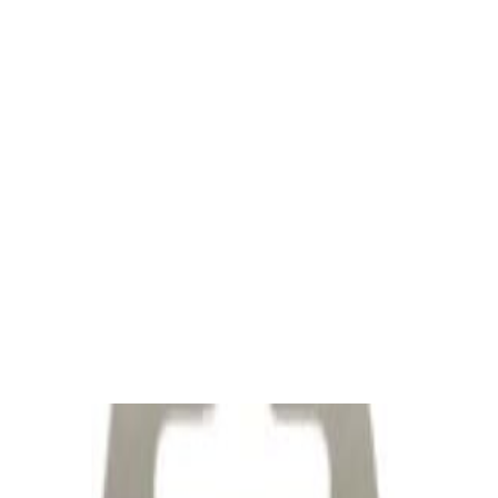
✓
В корзину
Добавляем
Добавлено
Кабель
Сабвуферный кабель в бухте QED
Performance Subwoofer bulk [QE6303]
24,00 р.
✓
В корзину
Добавляем
Добавлено
Кабель
Bluetooth-ресивер FiiO BR13
190,00 р.
✓
В корзину
Добавляем
Добавлено
Кабель
Межблочный кабель QED Connect [QE8101]
0.75m