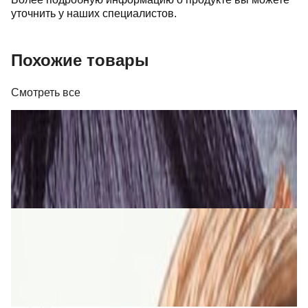
уточнить у наших специалистов.
Похожие товары
Смотреть все
Кабель
Кабель Real Cable FL 250 T
26,00 р.
✓
В корзину
Добавляем
Добавлено
Кабель
Кабель TAGA Harmony TAVC-14C 2х2 мм кв.
5,00 р.
✓
В корзину
Добавляем
Добавлено