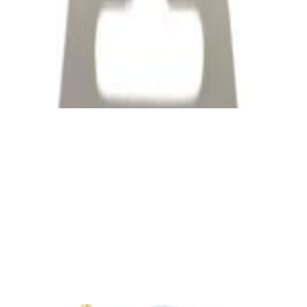
Кабель
Межблочный кабель QED Connect [QE8101]
0.75m
39,00 р.
✓
В корзину
Добавляем
Добавлено
Кабель
Кабель Taga Harmony TPC-BC CABLE
80,00 р.
✓
В корзину
Добавляем
Добавлено
Кабель
Bluetooth-ресивер FiiO BR13
190,00 р.
✓
В корзину
Добавляем
Добавлено