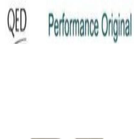
Кабель
QED Original (2x2.5mm) [art. C-QO/100]
23,00 р.
✓
В корзину
Добавляем
Добавлено
Кабель
INAKUSTIK Star LS cable, 2 x 2.5 mm2 White
16,00 р.
✓
В корзину
Добавляем
Добавлено
Кабель
Сабвуферный кабель в бухте QED
Performance Subwoofer bulk [QE6303]
24,00 р.
✓
В корзину
Добавляем
Добавлено