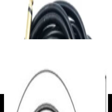
Кабель
Ready-made Adaptercable 2xJack 6.3/2xRCA
2m
45,00 р.
✓
В корзину
Добавляем
Добавлено
Кабель
Кабель межблочный аудио QED
Performance Audio 40i [QE6119] м/кат
48,00 р.
✓
В корзину
Добавляем
Добавлено