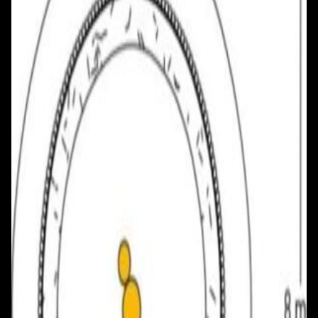
+375 29 377 17 17
+375 29 777 17 17
+375 25 777 17 17
Ул. Первомайская, д.6
пр. Победителей, д.51 к.1
Смотреть на карте
Смотреть на карте
Пн - Пт: с 10.00 до 19.00
Пн - Пт: с 10.00 до 19.00
Сб, Вс: с 10.00 до 18.00
Сб, Вс: с 10.00 до 18.00
ул. Тимирязева, д.127, пав. Е9
Смотреть на карте
Пн: выходной
Вт - Вс: с 10.00 до 17.00
Каталог
Бренды
Мой аккаунт
Обмен и возврат
Обратная связь
Контакты
Политика конфиденциальности
Общество с ограниченной ответственностью
«Алпекс Аудио». Юридический адрес: 220035, г.
Минск, пр-т Победителей, д.51, корп. 1, пом.2Н УНП: