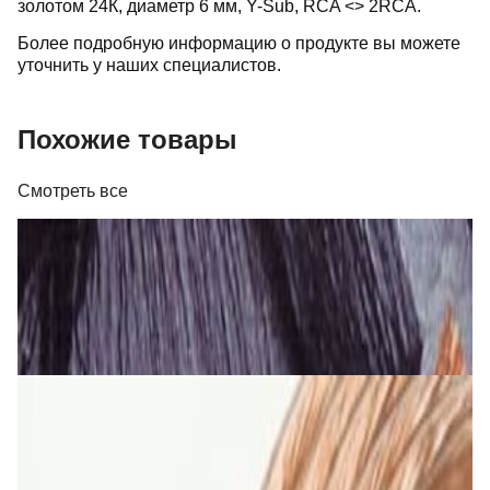
золотом 24К, диаметр 6 мм, Y-Sub, RCA <> 2RCA.
Более подробную информацию о продукте вы можете
уточнить у наших специалистов.
Похожие товары
Смотреть все
Кабель
Кабель Real Cable FL 250 T
26,00 р.
✓
В корзину
Добавляем
Добавлено
Кабель
Кабель TAGA Harmony TAVC-14C 2х2 мм кв.
5,00 р.