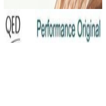
✓
В корзину
Добавляем
Добавлено
Кабель
QED Original (2x2.5mm) [art. C-QO/100]
23,00 р.
✓
В корзину
Добавляем
Добавлено
Кабель
INAKUSTIK Star LS cable, 2 x 2.5 mm2 White
16,00 р.
✓
В корзину
Добавляем
Добавлено
Кабель
Сабвуферный кабель в бухте QED
Performance Subwoofer bulk [QE6303]
24,00 р.