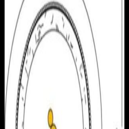
+375 29 377 17 17
+375 29 777 17 17
+375 25 777 17 17
Ул. Первомайская, д.6
пр. Победителей, д.51 к.1
Смотреть на карте
Смотреть на карте
Пн - Пт: с 10.00 до 19.00
Пн - Пт: с 10.00 до 19.00
Сб, Вс: с 10.00 до 18.00
Сб, Вс: с 10.00 до 18.00
ул. Тимирязева, д.127, пав. Е9
Смотреть на карте
Пн: выходной
Вт - Вс: с 10.00 до 17.00
Каталог
Бренды
Мой аккаунт
Обмен и возврат
Обратная связь
Контакты
Политика конфиденциальности
Общество с ограниченной ответственностью