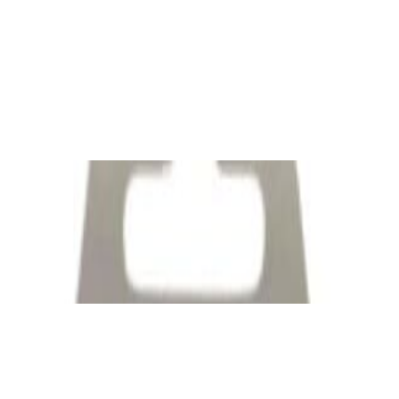
✓
В корзину
Добавляем
Добавлено
Кабель
Bluetooth-ресивер FiiO BR13
190,00 р.
✓
В корзину
Добавляем
Добавлено
Кабель
Межблочный кабель QED Connect [QE8101]
0.75m
39,00 р.
✓
В корзину
Добавляем
Добавлено
Кабель
Кабель Taga Harmony TPC-BC CABLE
80,00 р.