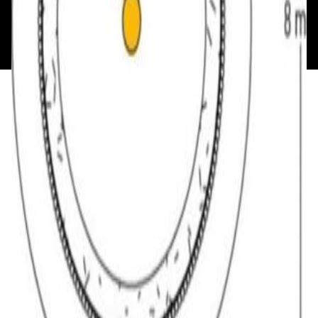
«Алпекс Аудио». Юридический адрес: 220035, г.
Минск, пр-т Победителей, д.51, корп. 1, пом.2Н УНП:
193621727 | Свидетельство о регистрации
193621727 от 05.04.2022 г.