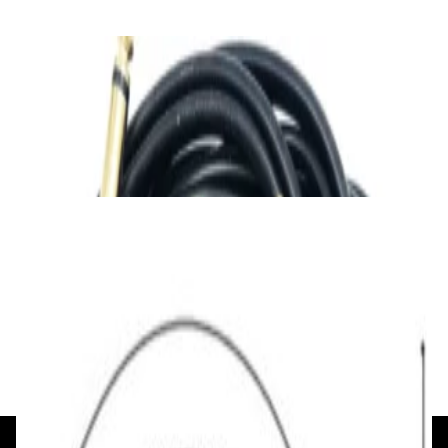
✓
В корзину
Добавляем
Добавлено
Кабель
Ready-made Adaptercable 2xJack 6.3/2xRCA
2m
45,00 р.
✓
В корзину
Добавляем
Добавлено
Кабель
Кабель межблочный аудио QED
Performance Audio 40i [QE6119] м/кат
48,00 р.
✓
В корзину
Добавляем
Добавлено