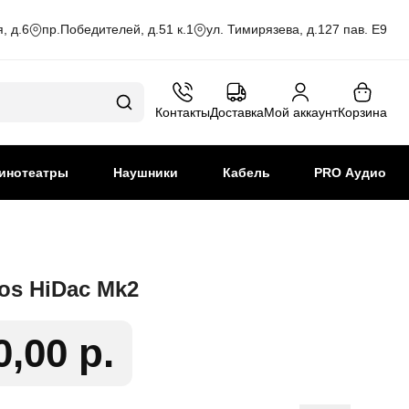
, д.6
пр.Победителей, д.51 к.1
ул. Тимирязева, д.127 пав. Е9
Контакты
Доставка
Мой аккаунт
Корзина
инотеатры
Наушники
Кабель
PRO Аудио
os HiDac Mk2
0,00 р.