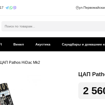
 17
ул.Первомайская
Искать:
FI
Винил
Акустика
Саундбары и домашние к
ЦАП Pathos HiDac Mk2
ЦАП Path
2 56