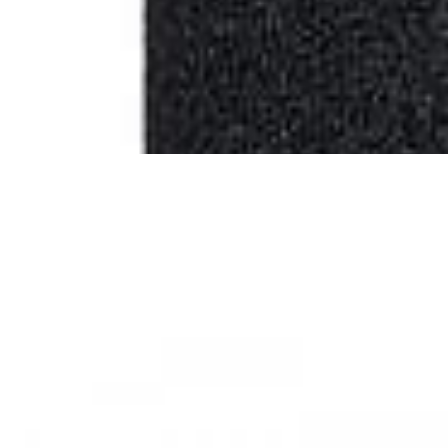
FOCUSRITE Scarlett Solo Studio
4th Gen
1 111,00 р.
✓
В корзину
Добавляем
Добавлено
Усилители
ЦАП/Усилитель для наушников
FIIO K11 Silver
544,00 р.
✓
В корзину
Добавляем
Добавлено
ЦАПы, аудиоинтерфейсы
ЦАП xDUOO MU-602
352,00 р.