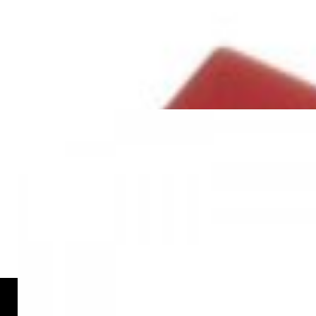
Звуковая карта Focusrite Scarlett
Solo 4th Gen
544,00 р.
✓
В корзину
Добавляем
Добавлено
ЦАПы, аудиоинтерфейсы
ЦАП с Bluetooth xDUOO MU-605
570,00 р.
✓
В корзину
Добавляем
Добавлено