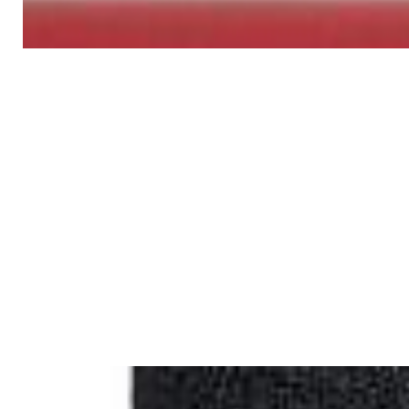
✓
В корзину
Добавляем
Добавлено
Кабель
Bluetooth-ресивер FiiO BR13
190,00 р.
✓
В корзину
Добавляем
Добавлено
Усилители
ЦАП/усилитель для наушников
FiiO K7
690,00 р.
✓
В корзину
Добавляем
Добавлено
ЦАПы, аудиоинтерфейсы
Студийный комплект