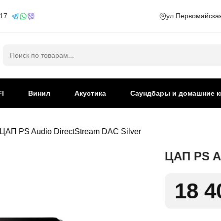
 17
ул.Первомайская
Искать:
FI
Винил
Акустика
Саундбары и домашние к
ЦАП PS Audio DirectStream DAC Silver
ЦАП PS Au
18 4