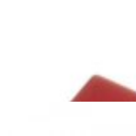
ЦАП/Усилитель для наушников
FIIO K11 Silver
544,00 р.
✓
В корзину
Добавляем
Добавлено
ЦАПы, аудиоинтерфейсы
Звуковая карта Focusrite Scarlett
Solo 4th Gen
544,00 р.
✓
В корзину
Добавляем
Добавлено
ЦАПы, аудиоинтерфейсы
ЦАП xDUOO MU-602
352,00 р.