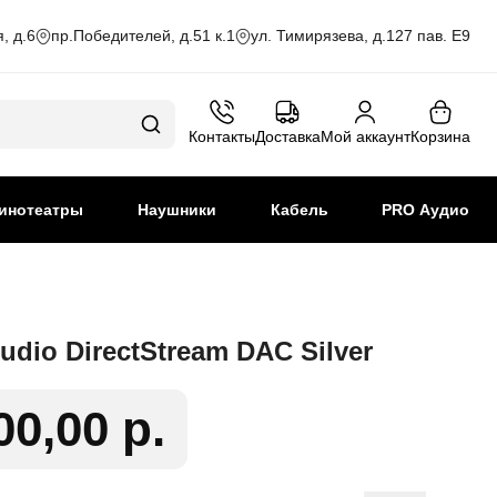
, д.6
пр.Победителей, д.51 к.1
ул. Тимирязева, д.127 пав. Е9
Контакты
Доставка
Мой аккаунт
Корзина
инотеатры
Наушники
Кабель
PRO Аудио
dio DirectStream DAC Silver
00,00 р.