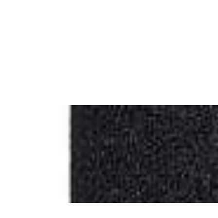
Добавлено
Усилители
Портативный ЦАП/усилитель
FiiO KA1
199,00 р.
✓
В корзину
Добавляем
Добавлено
ЦАПы, аудиоинтерфейсы
Студийный комплект
FOCUSRITE Scarlett Solo Studio
4th Gen
1 111,00 р.
✓
В корзину
Добавляем
Добавлено
Усилители