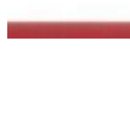
2i2 4th Gen
720,00 р.
✓
В корзину
Добавляем
Добавлено
Кабель
Bluetooth-ресивер FiiO BR13
190,00 р.
✓
В корзину
Добавляем
Добавлено
Усилители
ЦАП/усилитель для наушников
FiiO K7
690,00 р.
✓
В корзину
Добавляем