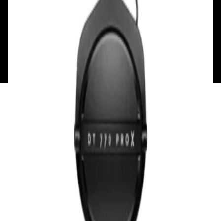
Мой аккаунт
Обмен и возврат
Обратная связь
Контакты
Политика конфиденциальности
Общество с ограниченной ответственностью
«Алпекс Аудио». Юридический адрес: 220035, г.
Минск, пр-т Победителей, д.51, корп. 1, пом.2Н УНП:
193621727 | Свидетельство о регистрации
193621727 от 05.04.2022 г.