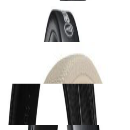
Наушники
Наушники Audio-Technica ATH-M20x Black
231,00 р.
✓
В корзину
Добавляем
Добавлено
Наушники
Наушники Marshall Major V Cream
279,00 р.
✓
В корзину
Добавляем
Добавлено
Наушники
Наушники Marshall Major V Black
279,00 р.
✓
В корзину
Добавляем
Добавлено
Наушники