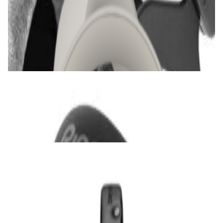
Наушники Bowers & Wilkins Px7 S2e Cloud
Gray
1 035,00 р.
✓
В корзину
Добавляем
Добавлено
Наушники
DJ-наушники Pioneer HDJ-CUE1
290,00 р.
✓
В корзину
Добавляем
Добавлено
Наушники
Наушники Beyerdynamic DT 770 Pro X
750,00 р.
✓
В корзину
Добавляем
Добавлено