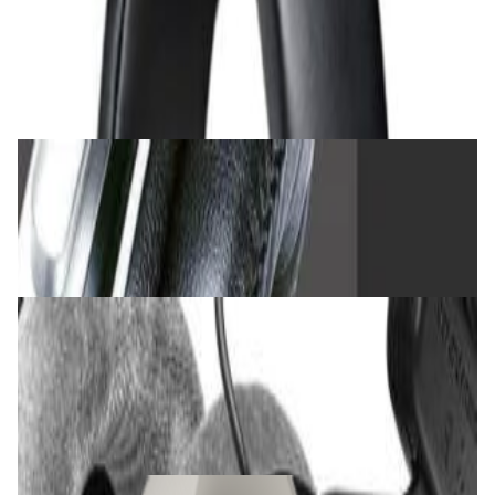
Наушники Audio-Technica ATH-M40x
472,00 р.
✓
В корзину
Добавляем
Добавлено
Наушники
Наушники Takstar PRO82 Black
240,00 р.
✓
В корзину
Добавляем
Добавлено
Наушники
Наушники Beyerdynamic DT 990 Pro (80
Ohm)
612,00 р.
✓
В корзину
Добавляем
Добавлено
Наушники