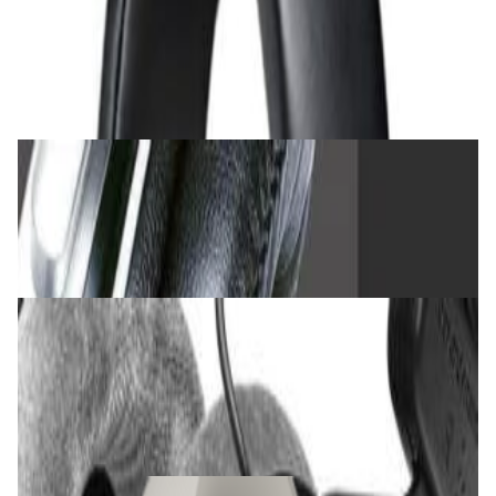
Наушники Audio-Technica ATH-M40x
472,00 р.
✓
В корзину
Добавляем
Добавлено
Наушники
Наушники Takstar PRO82 Black
240,00 р.
✓
В корзину
Добавляем
Добавлено
Наушники
Наушники Beyerdynamic DT 990 Pro (80
Ohm)
612,00 р.
✓
В корзину
Добавляем
Добавлено
Наушники