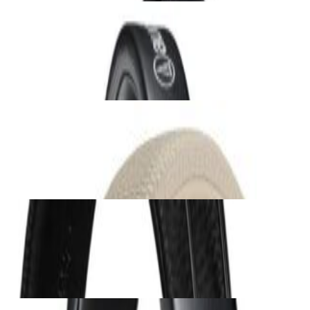
Наушники
Наушники Audio-Technica ATH-M20x Black
231,00 р.
✓
В корзину
Добавляем
Добавлено
Наушники
Наушники Marshall Major V Cream
279,00 р.
✓
В корзину
Добавляем
Добавлено
Наушники
Наушники Marshall Major V Black
279,00 р.
✓
В корзину
Добавляем
Добавлено
Наушники