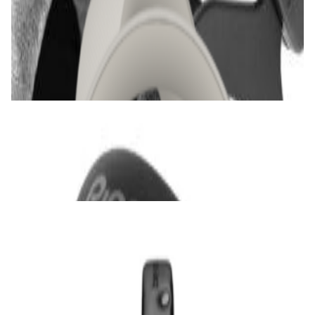
Наушники Bowers & Wilkins Px7 S2e Cloud
Gray
1 035,00 р.
✓
В корзину
Добавляем
Добавлено
Наушники
DJ-наушники Pioneer HDJ-CUE1
290,00 р.
✓
В корзину
Добавляем
Добавлено
Наушники
Наушники Beyerdynamic DT 770 Pro X
750,00 р.
✓
В корзину
Добавляем
Добавлено