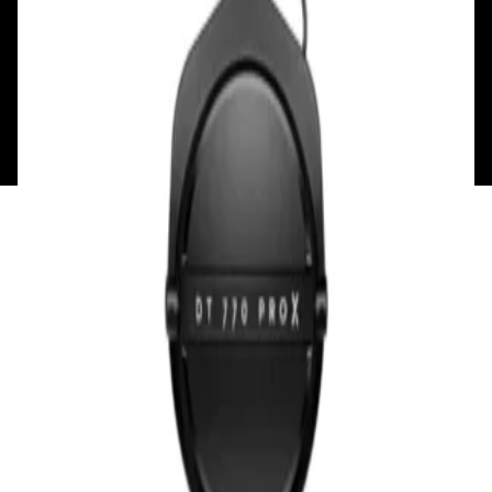
Мой аккаунт
Обмен и возврат
Обратная связь
Контакты
Политика конфиденциальности
Общество с ограниченной ответственностью
«Алпекс Аудио». Юридический адрес: 220035, г.
Минск, пр-т Победителей, д.51, корп. 1, пом.2Н УНП:
193621727 | Свидетельство о регистрации
193621727 от 05.04.2022 г.