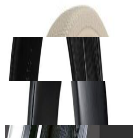
Наушники Marshall Major V Cream
279,00 р.
✓
В корзину
Добавляем
Добавлено
Наушники
Наушники Marshall Major V Black
279,00 р.
✓
В корзину
Добавляем
Добавлено
Наушники
Наушники Audio-Technica ATH-M40x
472,00 р.
✓
В корзину
Добавляем
Добавлено
Наушники