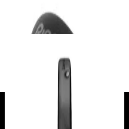
DJ-наушники Pioneer HDJ-CUE1
290,00 р.
✓
В корзину
Добавляем
Добавлено
Наушники
Наушники Beyerdynamic DT 770 Pro X
750,00 р.
✓
В корзину
Добавляем
Добавлено
+375 29 377 17 17
+375 29 777 17 17
+375 25 777 17 17