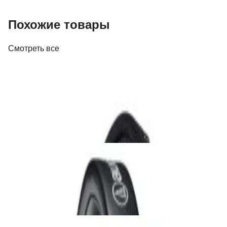
Похожие товары
Смотреть все
Наушники
Наушники Beyerdynamic DT 770 Pro (80
Ohm)
644,00 р.
✓
В корзину
Добавляем
Добавлено
Наушники
Наушники Audio-Technica ATH-M20x Black
231,00 р.
✓
В корзину
Добавляем
Добавлено
Наушники