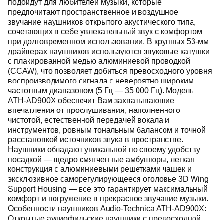
подойдут для любителей музыки, которые
предпочитают пространственное и воздушное
звучание наушников открытого акустического типа,
сочетающих в себе увлекательный звук с комфортом
при долговременном использовании. В крупных 53-мм
драйверах наушников используются звуковые катушки
с плакированной медью алюминиевой проводкой
(CCAW), что позволяет добиться превосходного уровня
воспроизводимого сигнала с невероятно широким
частотным диапазоном (5 Гц — 35 000 Гц). Модель
ATH-AD900X обеспечит Вам захватывающие
впечатления от прослушивания, наполненного
чистотой, естественной передачей вокала и
инструментов, ровным тональным балансом и точной
расстановкой источников звука в пространстве.
Наушники обладают уникальной по своему удобству
посадкой — щедро смягченные амбушюры, легкая
конструкция с алюминиевыми решетками чашек и
эксклюзивное саморегулирующееся оголовье 3D Wing
Support Housing — все это гарантирует максимальный
комфорт и погружение в прекрасное звучание музыки.
Особенности наушников Audio-Technica ATH-AD900X:
Открытые аудиофильские наушники с превосходной