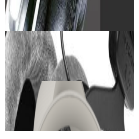
Наушники Takstar PRO82 Black
240,00 р.
✓
В корзину
Добавляем
Добавлено
Наушники
Наушники Beyerdynamic DT 990 Pro (80
Ohm)
612,00 р.
✓
В корзину
Добавляем
Добавлено
Наушники
Наушники Bowers & Wilkins Px7 S2e Cloud
Gray
1 035,00 р.
✓
В корзину
Добавляем
Добавлено
Наушники