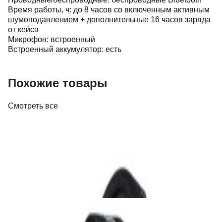
Время работы, ч: до 8 часов со включенным активным
шумоподавлением + дополнительные 16 часов заряда
от кейса
Микрофон: встроенный
Встроенный аккумулятор: есть
Похожие товары
Смотреть все
Наушники
Наушники Beyerdynamic DT 770 Pro (80
Ohm)
644,00 р.
✓
В корзину
Добавляем
Добавлено
Наушники
Наушники Audio-Technica ATH-M20x Black