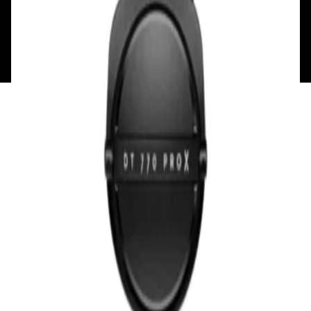
Общество с ограниченной ответственностью
«Алпекс Аудио». Юридический адрес: 220035, г.
Минск, пр-т Победителей, д.51, корп. 1, пом.2Н УНП:
193621727 | Свидетельство о регистрации
193621727 от 05.04.2022 г.