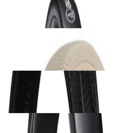
231,00 р.
✓
В корзину
Добавляем
Добавлено
Наушники
Наушники Marshall Major V Cream
279,00 р.
✓
В корзину
Добавляем
Добавлено
Наушники
Наушники Marshall Major V Black
279,00 р.
✓
В корзину
Добавляем
Добавлено
Наушники
Наушники Audio-Technica ATH-M40x