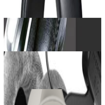
472,00 р.
✓
В корзину
Добавляем
Добавлено
Наушники
Наушники Takstar PRO82 Black
240,00 р.
✓
В корзину
Добавляем
Добавлено
Наушники
Наушники Beyerdynamic DT 990 Pro (80
Ohm)
612,00 р.
✓
В корзину
Добавляем
Добавлено
Наушники
Наушники Bowers & Wilkins Px7 S2e Cloud
Gray