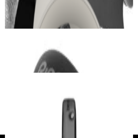
1 035,00 р.
✓
В корзину
Добавляем
Добавлено
Наушники
DJ-наушники Pioneer HDJ-CUE1
290,00 р.
✓
В корзину
Добавляем
Добавлено
Наушники
Наушники Beyerdynamic DT 770 Pro X
750,00 р.
✓
В корзину
Добавляем
Добавлено