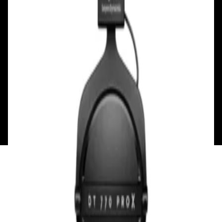
Смотреть на карте
Пн: выходной
Вт - Вс: с 10.00 до 17.00
Каталог
Бренды
Мой аккаунт
Обмен и возврат
Обратная связь
Контакты
Политика конфиденциальности
Общество с ограниченной ответственностью
«Алпекс Аудио». Юридический адрес: 220035, г.
Минск, пр-т Победителей, д.51, корп. 1, пом.2Н УНП:
193621727 | Свидетельство о регистрации
193621727 от 05.04.2022 г.