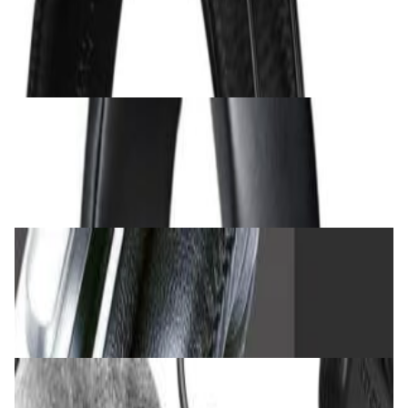
Наушники Marshall Major V Black
279,00 р.
✓
В корзину
Добавляем
Добавлено
Наушники
Наушники Audio-Technica ATH-M40x
472,00 р.
✓
В корзину
Добавляем
Добавлено
Наушники
Наушники Takstar PRO82 Black
240,00 р.
✓
В корзину
Добавляем
Добавлено
Наушники
Наушники Beyerdynamic DT 990 Pro (80