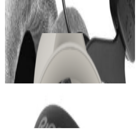
Ohm)
612,00 р.
✓
В корзину
Добавляем
Добавлено
Наушники
Наушники Bowers & Wilkins Px7 S2e Cloud
Gray
1 035,00 р.
✓
В корзину
Добавляем
Добавлено
Наушники
DJ-наушники Pioneer HDJ-CUE1
290,00 р.
✓
В корзину
Добавляем
Добавлено
Наушники