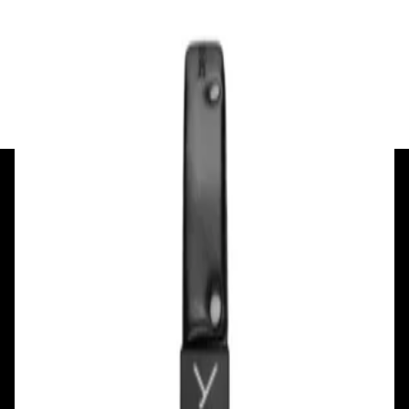
Наушники Beyerdynamic DT 770 Pro X
750,00 р.
✓
В корзину
Добавляем
Добавлено
+375 29 377 17 17
+375 29 777 17 17
+375 25 777 17 17
Ул. Первомайская, д.6
пр. Победителей, д.51 к.1
Смотреть на карте
Смотреть на карте
Пн - Пт: с 10.00 до 19.00
Пн - Пт: с 10.00 до 19.00
Сб, Вс: с 10.00 до 18.00
Сб, Вс: с 10.00 до 18.00
ул. Тимирязева, д.127, пав. Е9