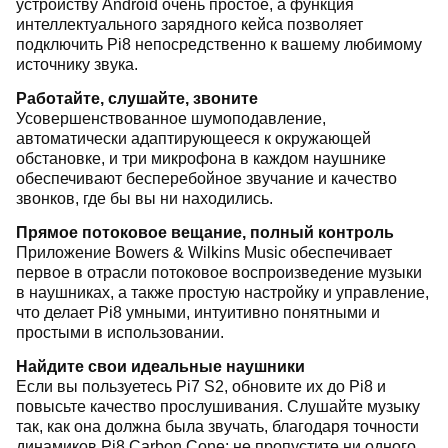
устройству Android очень простое, а функция
интеллектуального зарядного кейса позволяет
подключить Pi8 непосредственно к вашему любимому
источнику звука.
Работайте, слушайте, звоните
Усовершенствованное шумоподавление,
автоматически адаптирующееся к окружающей
обстановке, и три микрофона в каждом наушнике
обеспечивают бесперебойное звучание и качество
звонков, где бы вы ни находились.
Прямое потоковое вещание, полный контроль
Приложение Bowers & Wilkins Music обеспечивает
первое в отрасли потоковое воспроизведение музыки
в наушниках, а также простую настройку и управление,
что делает Pi8 умными, интуитивно понятными и
простыми в использовании.
Найдите свои идеальные наушники
Если вы пользуетесь Pi7 S2, обновите их до Pi8 и
повысьте качество прослушивания. Слушайте музыку
так, как она должна была звучать, благодаря точности
динамиков Pi8 Carbon Cone; не пропустите ни одного