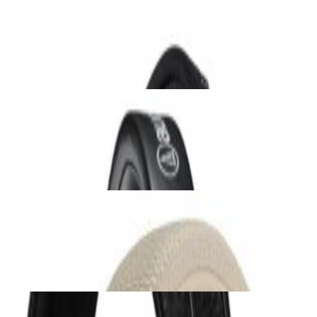
Наушники Beyerdynamic DT 770 Pro (80
Ohm)
644,00 р.
✓
В корзину
Добавляем
Добавлено
Наушники
Наушники Audio-Technica ATH-M20x Black
231,00 р.
✓
В корзину
Добавляем
Добавлено
Наушники
Наушники Marshall Major V Cream
279,00 р.
✓
В корзину
Добавляем
Добавлено
Наушники