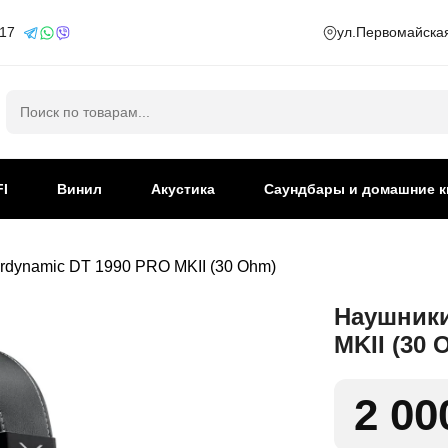
 17
ул.Первомайская
Искать:
FI
Винил
Акустика
Саундбары и домашние к
dynamic DT 1990 PRO MKII (30 Ohm)
Наушники
MKII (30 
2 00