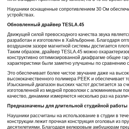
Наушники оснащенные сопротивлением 30 Ом обеспечи
устройствах.
Обновленный драйвер TESLA.45
Движущей силой превосходного качества звука являетс
разработан и изготовлен в Хайльбронне. Благодаря оп
воздушном зазоре магнитной системы достигается плотн
Таким образом, драйвер TESLA.45 можно охарактеризо
конструктивно оптимизированной диафрагме общее гар
характеристики были заметно улучшены по сравнению 
Это обеспечивает более чистое звучание даже на высок
высококачественного полимера PEEK и обеспечивает то
Изысканный диапазон высоких частот достигается за сч
изготовленной из медной проволоки с алюминиевым по
качество, динамики измеряются несколько раз на разли
Предназначены для длительной студийной работы
Наушники рассчитаны на использование в студии в тече
конструкции лежит прочная конструкция оголовья из пр
десятилетиями. Благодаря велюровым амбушюрам предо