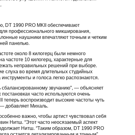
.
ью, DT 1990 PRO MKII обеспечивают
т для профессионального микширования,
эталонные наушники впечатляют точным и четким
ней панелью.
стоте около 8 килогерц были немного
а частоте 10 килогерц, характерные для
бежать неправильных решений при выборе.
е слуха во время длительных студийных
 инструменты и голоса легко распознаются.
ь сбалансированному звучанию”, — объясняет
 постановках часто используются очень
I теперь воспроизводит высокие частоты чуть
 — добавляет Михаль.
 особенно важно, чтобы артист чувствовал себя
вин Нитш. “Этот часто неосязаемый аспект
одолжает Нитш. “Таким образом, DT 1990 PRO
сегда остается детализированным и точным”.