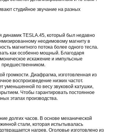
вают студийное звучание на разных
я динамик TESLA.45, который был недавно
тимизированному неодимовому магниту в
ость магнитного потока более одного тесла.
вать как особенно мощный. Благодаря
моническое искажение и импульсные
с предшественником.
ой громкости. Диафрагма, изготовленная из
чное воспроизведение низких частот.
ет уменьшенной по весу звуковой катушки,
крытием. Чтобы гарантировать постоянное
чных этапах производства.
ние долгих часов. В основе механической
ужинной стали, которая испытывалась
твращается нагрев. Оголовье изготовлено из