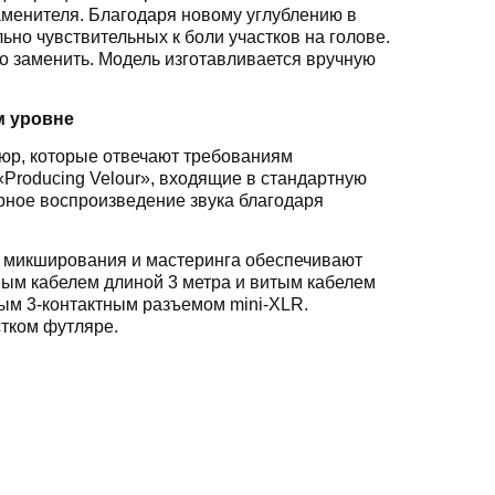
аменителя. Благодаря новому углублению в
но чувствительных к боли участков на голове.
о заменить. Модель изготавливается вручную
м уровне
юр, которые отвечают требованиям
roducing Velour», входящие в стандартную
рное воспроизведение звука благодаря
ля микширования и мастеринга обеспечивают
ным кабелем длиной 3 метра и витым кабелем
ым 3-контактным разъемом mini-XLR.
тком футляре.