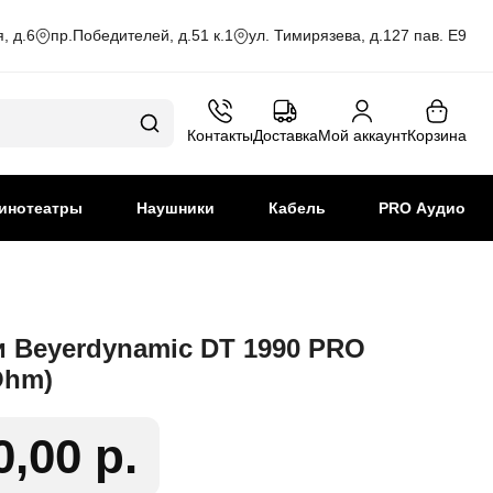
, д.6
пр.Победителей, д.51 к.1
ул. Тимирязева, д.127 пав. Е9
Контакты
Доставка
Мой аккаунт
Корзина
инотеатры
Наушники
Кабель
PRO Аудио
 Beyerdynamic DT 1990 PRO
Ohm)
0,00 р.