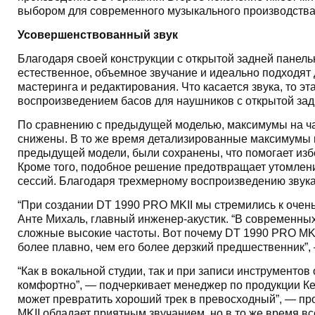
выбором для современного музыкального производства
Усовершенствованный звук
Благодаря своей конструкции с открытой задней панел
естественное, объемное звучание и идеально подходя
мастеринга и редактирования. Что касается звука, то 
воспроизведением басов для наушников с открытой зад
По сравнению с предыдущей моделью, максимумы на ча
снижены. В то же время детализированные максимумы н
предыдущей модели, были сохранены, что помогает из
Кроме того, подобное решение предотвращает утомлени
сессий. Благодаря трехмерному воспроизведению звука
“При создании DT 1990 PRO MKII мы стремились к очен
Анте Михаль, главный инженер-акустик. “В современных
сложные высокие частоты. Вот почему DT 1990 PRO MKI
более плавно, чем его более дерзкий предшественник”,
“Как в вокальной студии, так и при записи инструментов
комфортно”, — подчеркивает менеджер по продукции Ке
может превратить хороший трек в превосходный”, — пр
MKII обладает приятным звучанием, но в то же время в