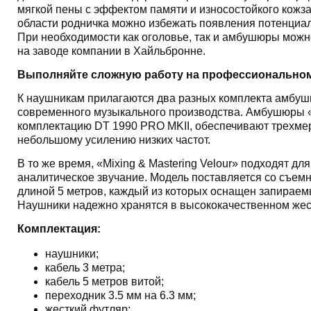
мягкой пены с эффектом памяти и износостойкого кожз
области родничка можно избежать появления потенциаль
При необходимости как оголовье, так и амбушюры можн
на заводе компании в Хайльбронне.
Выполняйте сложную работу на профессионально
К наушникам прилагаются два разных комплекта амбуш
современного музыкального производства. Амбушюры «P
комплектацию DT 1990 PRO MKII, обеспечивают трехме
небольшому усилению низких частот.
В то же время, «Mixing & Mastering Velour» подходят д
аналитическое звучание. Модель поставляется со съем
длиной 5 метров, каждый из которых оснащен запираем
Наушники надежно хранятся в высококачественном жес
Комплектация:
наушники;
кабель 3 метра;
кабель 5 метров витой;
переходник 3.5 мм на 6.3 мм;
жесткий футляр;