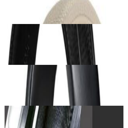
279,00 р.
✓
В корзину
Добавляем
Добавлено
Наушники
Наушники Marshall Major V Black
279,00 р.
✓
В корзину
Добавляем
Добавлено
Наушники
Наушники Audio-Technica ATH-M40x
472,00 р.
✓
В корзину
Добавляем
Добавлено
Наушники
Наушники Takstar PRO82 Black
240,00 р.