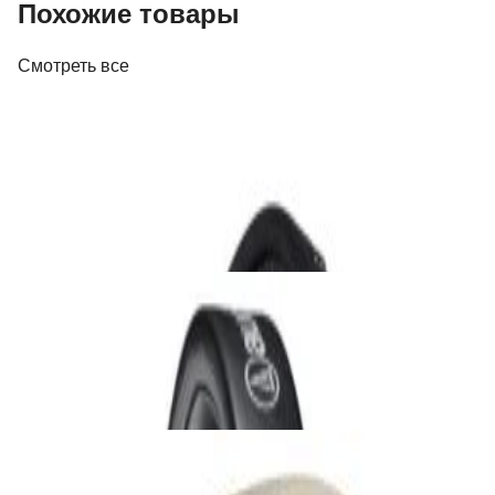
Похожие товары
Смотреть все
Наушники
Наушники Beyerdynamic DT 770 Pro (80
Ohm)
644,00 р.
✓
В корзину
Добавляем
Добавлено
Наушники
Наушники Audio-Technica ATH-M20x Black
231,00 р.
✓
В корзину
Добавляем
Добавлено
Наушники
Наушники Marshall Major V Cream