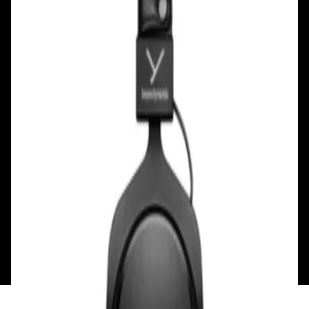
Ул. Первомайская, д.6
пр. Победителей, д.51 к.1
Смотреть на карте
Смотреть на карте
Пн - Пт: с 10.00 до 19.00
Пн - Пт: с 10.00 до 19.00
Сб, Вс: с 10.00 до 18.00
Сб, Вс: с 10.00 до 18.00
ул. Тимирязева, д.127, пав. Е9
Смотреть на карте
Пн: выходной
Вт - Вс: с 10.00 до 17.00
Каталог
Бренды
Мой аккаунт
Обмен и возврат
Обратная связь
Контакты
Политика конфиденциальности
Общество с ограниченной ответственностью
«Алпекс Аудио». Юридический адрес: 220035, г.
Минск, пр-т Победителей, д.51, корп. 1, пом.2Н УНП:
193621727 | Свидетельство о регистрации
193621727 от 05.04.2022 г.