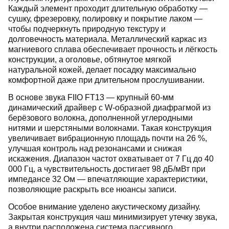
Каждый элемент проходит длительную обработку —
сушку, фрезеровку, полировку и покрытие лаком —
чтобы подчеркнуть природную текстуру и
долговечность материала. Металлический каркас из
магниевого сплава обеспечивает прочность и лёгкость
конструкции, а оголовье, обтянутое мягкой
натуральной кожей, делает посадку максимально
комфортной даже при длительном прослушивании.
В основе звука FIIO FT13 — крупный 60-мм
динамический драйвер с W-образной диафрагмой из
берёзового волокна, дополненной углеродными
нитями и шерстяными волокнами. Такая конструкция
увеличивает вибрационную площадь почти на 26 %,
улучшая контроль над резонансами и снижая
искажения. Диапазон частот охватывает от 7 Гц до 40
000 Гц, а чувствительность достигает 98 дБ/мВт при
импедансе 32 Ом — впечатляющие характеристики,
позволяющие раскрыть все нюансы записи.
Особое внимание уделено акустическому дизайну.
Закрытая конструкция чаш минимизирует утечку звука,
а внутри расположена система пассивного