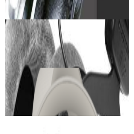
✓
В корзину
Добавляем
Добавлено
Наушники
Наушники Beyerdynamic DT 990 Pro (80
Ohm)
612,00 р.
✓
В корзину
Добавляем
Добавлено
Наушники
Наушники Bowers & Wilkins Px7 S2e Cloud
Gray
1 035,00 р.
✓
В корзину
Добавляем
Добавлено
Наушники
DJ-наушники Pioneer HDJ-CUE1