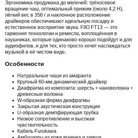
Эргономика продумана до мелочей: трёхосевое
вращение чаш, оптимальный прижим (около 4,2 Н),
лёгкий вес в 356 г и наклонное расположение
драйверов обеспечивают идеальную посадку и
естественное восприятие звука. FIIO FT13 — это
гармония технологии и ремесла, воплощённая в
наушниках, которые одинаково хорошо подойдут и для
аудиофилов, и для тех, кто просто хочет наслаждаться
музыкой в её чистом виде.
Особенности
Натуральные чаши из амаранта
Крупный 60-мм динамический драйвер
Диафрагма из композита: шерсть + нановолокна +
древесные волокна
W-образная форма диафрагмы
Закрытая акустическая конструкция
U-образная демпфирующая трубка
Низкое сопротивление и высокая
чувствительность
Кабель Furukawa
Амбушюры из кожи ягненка и замши