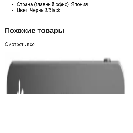
Страна (главный офис): Япония
Цвет: Черный/Black
Похожие товары
Смотреть все
Портативные плееры
Плеер FiiO DISC Black
325,00 р.
✓
В корзину
Добавляем
Добавлено
Проигрыватели
Плеер FiiO SNOWSKY ECHO MINI Sky Blue
250,00 р.
✓
В корзину
Добавляем
Добавлено