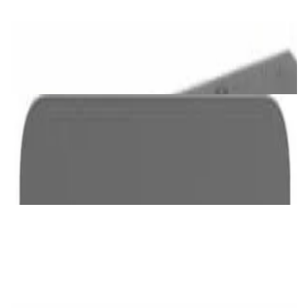
Проигрыватели
Blu-ray-плеер Sony BDP-S3700
544,00 р.
✓
В корзину
Добавляем
Добавлено
Усилители
Мультирумный усилитель Wiim Amp Ultra
Space Grey
2 023,00 р.
✓
В корзину
Добавляем
Добавлено
Проигрыватели
Blu-ray-плеер Sony BDP-S1700/K
472,00 р.
✓
В корзину
Добавляем
Добавлено