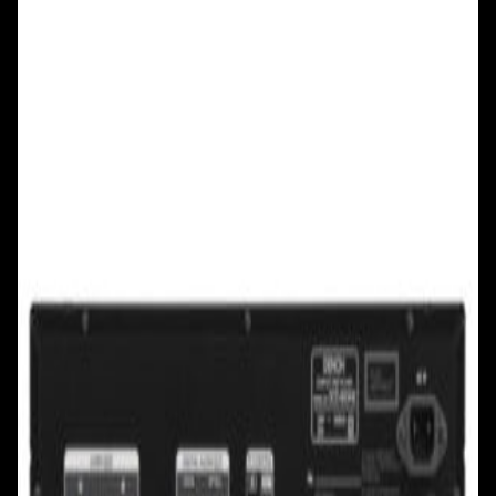
+375 29 777 17 17
+375 25 777 17 17
Ул. Первомайская, д.6
пр. Победителей, д.51 к.1
Смотреть на карте
Смотреть на карте
Пн - Пт: с 10.00 до 19.00
Пн - Пт: с 10.00 до 19.00
Сб, Вс: с 10.00 до 18.00
Сб, Вс: с 10.00 до 18.00
ул. Тимирязева, д.127, пав. Е9
Смотреть на карте
Пн: выходной
Вт - Вс: с 10.00 до 17.00
Каталог
Бренды
Мой аккаунт
Обмен и возврат
Обратная связь
Контакты
Политика конфиденциальности
Общество с ограниченной ответственностью
«Алпекс Аудио». Юридический адрес: 220035, г.
Минск, пр-т Победителей, д.51, корп. 1, пом.2Н УНП:
193621727 | Свидетельство о регистрации