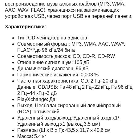
воспроизведение музыкальных файлов (MP3, WMA,
AAC, WAV, FLAC), хранящихся на запоминающих
устройствах USB, через порт USB на передней панели.
Характеристики:
Тип: CD-чейнджер на 5 дисков
Совместимый формат: MP3, WMA, AAC, WAV*,
FLAC* *до 96 кГц/24 бита
Совместимость дисков: CD, CD-R, CD-RW
Отношение сигнал шум: 105 дБ
Динамический диапазон: 96 дБ
Гармонические искажения: 0,003 %
Частотная характеристика: CD: 2 Гц–20 кГц
Данные, CD/USB: Fs 48 кГц 2 Гц–22 кГц, Fs 96 кГц
2 Гц–44 кГц -3 дБ
PlayXchange: Да
Выход: Несбалансированный левый/правый
(RCA), оптический
Удаленный вход/выход: Удаленный вход x1/
Удаленный выход x1 (выход 3,5 мм)
Размеры (Ш х В х Г): 43,5 х 11,7 х 40,6 см
Масса: 5.4 кг