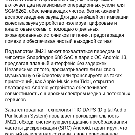
включает два независимых операционных усилителя
SGM8262, обеспечивающих чистое, без искажений
воспроизведение звука. Для дальнейшей оптимизации
качества звука устройство изолирует цифровые и
аналоговые схемы с помощью отдельных
экранированных источников питания, предотвращая
помехи и обеспечивая чистый выходной сигнал.
Под капотом JM21
может похвастаться передовым
чипсетом Snapdragon 680 SoC в паре с ОС Android 13,
предлагая плавный интерфейс без задержек.
Независимо от того, просматриваете ли вы свою
музыкальную библиотеку или транслируете из таких
приложений, как Apple Music или Tidal, открытая
платформа Android устройства обеспечивает
совместимость с широким спектром медиа и потоковых
сервисов.
Запатентованная технология FIIO DAPS (Digital Audio
Purification System) повышает производительность
JM21, обходя системную деградацию преобразования
частоты дискретизации (SRC) Android, гарантируя, что
каждый аудиосигнал сохранит свое первозданное