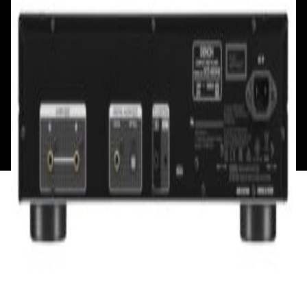
Пн: выходной
Вт - Вс: с 10.00 до 17.00
Каталог
Бренды
Мой аккаунт
Обмен и возврат
Обратная связь
Контакты
Политика конфиденциальности
Общество с ограниченной ответственностью
«Алпекс Аудио». Юридический адрес: 220035, г.
Минск, пр-т Победителей, д.51, корп. 1, пом.2Н УНП:
193621727 | Свидетельство о регистрации
193621727 от 05.04.2022 г.