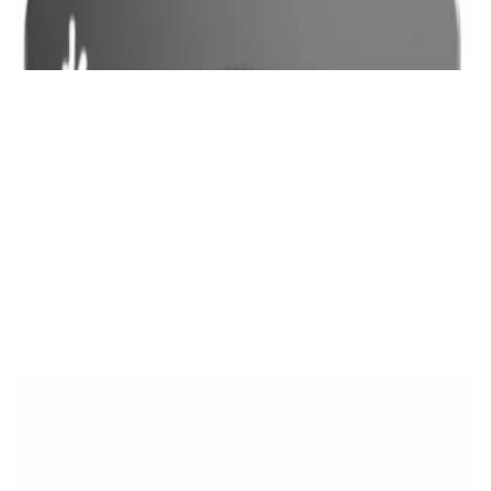
✓
В корзину
Добавляем
Добавлено
Проигрыватели
Плеер FiiO SNOWSKY ECHO MINI Sky Blue
250,00 р.
✓
В корзину
Добавляем
Добавлено
Проигрыватели
CD-проигрыватель Premiera C1 Pro
1 260,00 р.
✓
В корзину
Добавляем
Добавлено
Проигрыватели
Сетевой проигрыватель WiiM Ultra
1 500,00 р.