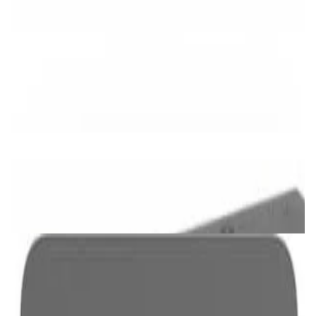
✓
В корзину
Добавляем
Добавлено
Проигрыватели
CD-плеер FiiO DM13 BT White Skylight
564,00 р.
✓
В корзину
Добавляем
Добавлено
Проигрыватели
Blu-ray-плеер Sony BDP-S3700
544,00 р.
✓
В корзину
Добавляем
Добавлено
Усилители
Мультирумный усилитель Wiim Amp Ultra
Space Grey
2 023,00 р.