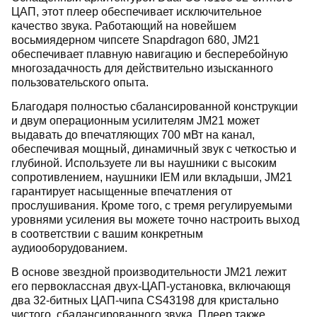
ЦАП, этот плеер обеспечивает исключительное
качество звука. Работающий на новейшем
восьмиядерном чипсете Snapdragon 680, JM21
обеспечивает плавную навигацию и бесперебойную
многозадачность для действительно изысканного
пользовательского опыта.
Благодаря полностью сбалансированной конструкции
и двум операционным усилителям JM21
может
выдавать до впечатляющих 700 мВт на канал,
обеспечивая мощный, динамичный звук с четкостью и
глубиной. Используете ли вы наушники с высоким
сопротивлением, наушники IEM или вкладыши, JM21
гарантирует насыщенные впечатления от
прослушивания. Кроме того, с тремя регулируемыми
уровнями усиления вы можете точно настроить выход
в соответствии с вашим конкретным
аудиооборудованием.
В основе звездной производительности JM21 лежит
его первоклассная двух-ЦАП-установка, включающя
два 32-битных ЦАП-чипа CS43198 для кристально
чистого, сбалансированного звука. Плеер также