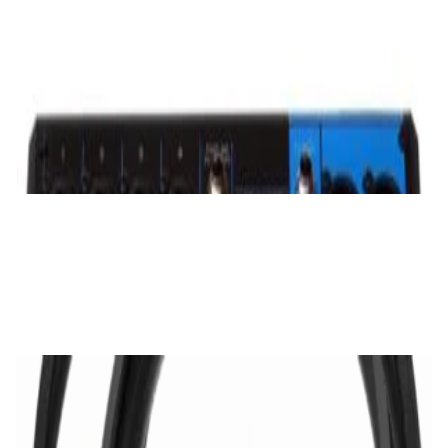
✓
В корзину
Добавляем
Добавлено
PRO Аудио
Микшерный пульт Yamaha MG10XU
1 060,00 р.
✓
В корзину
Добавляем
Добавлено
PRO Аудио
Микрофон AKG WMS40 Mini Vocal Set BD
US45C
456,00 р.
✓
В корзину
Добавляем
Добавлено
Наушники
Наушники Pioneer HDJ-CX
592,00 р.