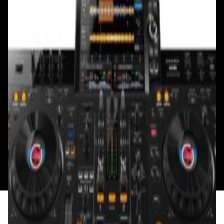
Смотреть на карте
Смотреть на карте
Пн - Пт: с 10.00 до 19.00
Пн - Пт: с 10.00 до 19.00
Сб, Вс: с 10.00 до 18.00
Сб, Вс: с 10.00 до 18.00
ул. Тимирязева, д.127, пав. Е9
Смотреть на карте
Пн: выходной
Вт - Вс: с 10.00 до 17.00
Каталог
Бренды
Мой аккаунт
Обмен и возврат
Обратная связь
Контакты
Политика конфиденциальности
Общество с ограниченной ответственностью
«Алпекс Аудио». Юридический адрес: 220035, г.
Минск, пр-т Победителей, д.51, корп. 1, пом.2Н УНП:
193621727 | Свидетельство о регистрации
193621727 от 05.04.2022 г.