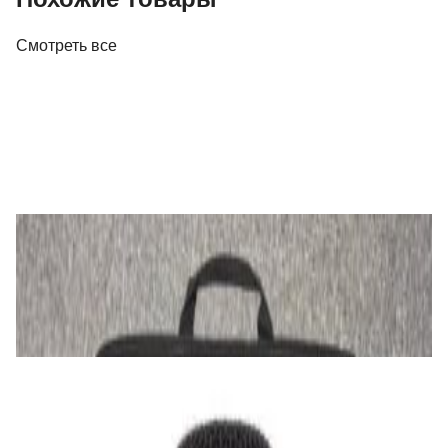
Смотреть все
PRO Аудио
DJ-контроллер Pioneer DJ DDJ-FLX4
1 376,00 р.
✓
В корзину
Добавляем
Добавлено
PRO Аудио
Кейс Pioneer DDJ
120,00 р.
✓
В корзину
Добавляем
Добавлено
PRO Аудио
Микрофон Audio Technica AT2020
355,00 р.