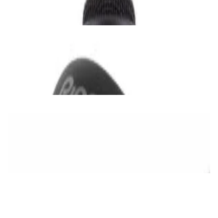
✓
В корзину
Добавляем
Добавлено
Наушники
DJ-наушники Pioneer HDJ-CUE1
290,00 р.
✓
В корзину
Добавляем
Добавлено
PRO Аудио
Комплект микрофонов JBL Wireless
Microphone
465,00 р.
✓
В корзину
Добавляем
Добавлено
PRO Аудио
DJ-контроллер AlphaTheta DDJ-GRV6
2 670,00 р.