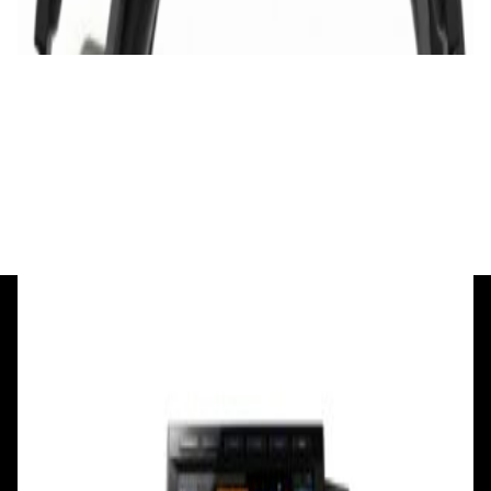
✓
В корзину
Добавляем
Добавлено
PRO Аудио
DJ-контроллер Pioneer XDJ-RX3
8 288,00 р.
✓
В корзину
Добавляем
Добавлено
+375 29 377 17 17
+375 29 777 17 17
+375 25 777 17 17
Ул. Первомайская, д.6
пр. Победителей, д.51 к.1