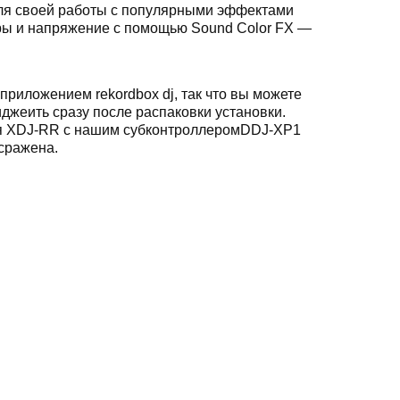
для своей работы с популярными эффектами
уры и напряжение с помощью Sound Color FX —
иложением rekordbox dj, так что вы можете
джеить сразу после распаковки установки.
уя XDJ-RR с нашим субконтроллеромDDJ-XP1
 сражена.