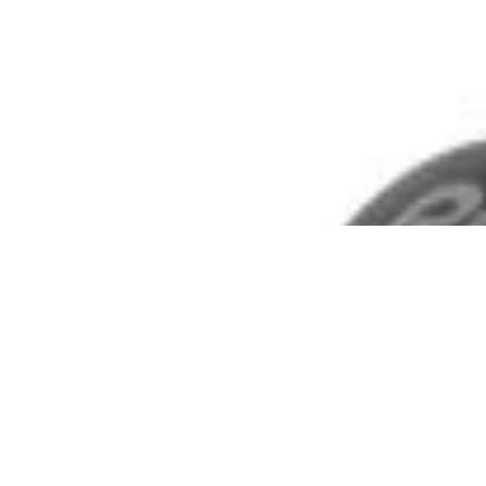
Добавлено
Наушники
DJ-наушники Pioneer HDJ-CUE1
290,00 р.
✓
В корзину
Добавляем
Добавлено
PRO Аудио
Комплект микрофонов JBL
Wireless Microphone
465,00 р.
✓
В корзину
Добавляем
Добавлено
PRO Аудио
DJ-контроллер AlphaTheta DDJ-