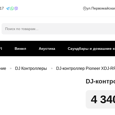
 17
ул.Первомайская
Искать:
FI
Винил
Акустика
Саундбары и домашние к
ние
»
DJ Контроллеры
»
DJ-контроллер Pioneer XDJ-R
DJ-контр
4 34