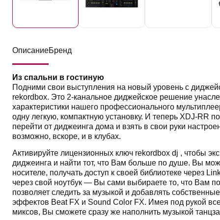
Описание
Бренд
Из спальни в гостиную
Подними свои выступления на новый уровень с диджей
rekordbox. Это 2-канальное диджейское решение унасл
характеристики нашего профессионального мультиплее
одну легкую, компактную установку. И теперь XDJ-RR п
перейти от диджеинга дома и взять в свои руки настроен
возможно, вскоре, и в клубах.
Активируйте лицензионных ключ rekordbox dj , чтобы э
диджеинга и найти тот, что Вам больше по душе. Вы мо
носителе, получать доступ к своей библиотеке через Lin
через свой ноутбук — Вы сами выбираете то, что Вам п
позволяет следить за музыкой и добавлять собственны
эффектов Beat FX и Sound Color FX. Имея под рукой вс
миксов, Вы сможете сразу же наполнить музыкой танцза