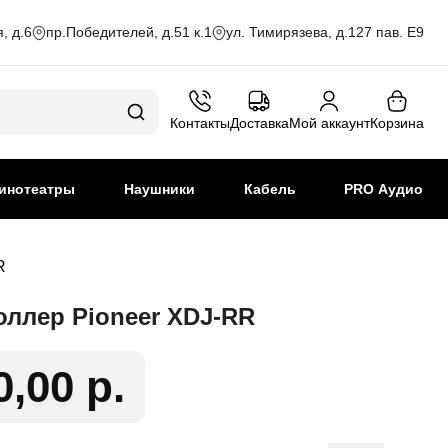
, д.6
пр.Победителей, д.51 к.1
ул. Тимирязева, д.127 пав. Е9
Контакты
Доставка
Мой аккаунт
Корзина
инотеатры
Наушники
Кабель
PRO Аудио
R
оллер Pioneer XDJ-RR
0,00 р.