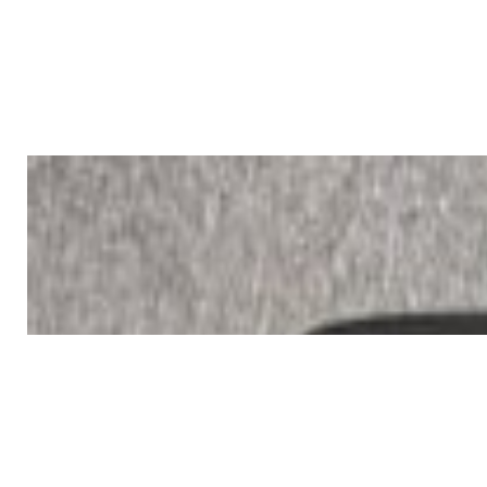
DJ-контроллер Pioneer DJ DDJ-
FLX4
1 376,00 р.
✓
В корзину
Добавляем
Добавлено
PRO Аудио
Кейс Pioneer DDJ
120,00 р.
✓
В корзину
Добавляем
Добавлено
PRO Аудио
Микрофон Audio Technica
AT2020
355,00 р.
✓
В корзину
Добавляем