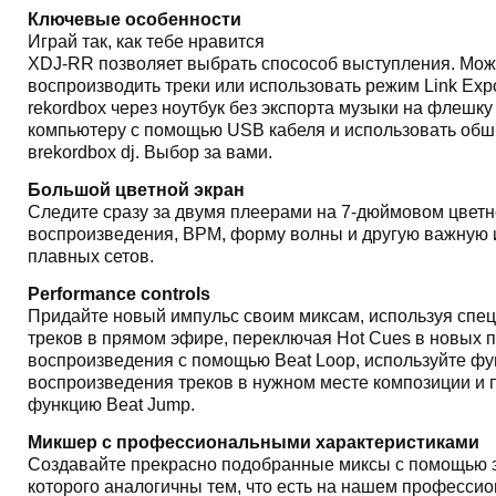
Ключевые особенности
Играй так, как тебе нравится
XDJ-RR позволяет выбрать спосособ выступления. Мож
воспроизводить треки или использовать режим Link Expo
rekordbox через ноутбук без экспорта музыки на флешку
компьютеру с помощью USB кабеля и использовать об
вrekordbox dj. Выбор за вами.
Большой цветной экран
Следите сразу за двумя плеерами на 7-дюймовом цветно
воспроизведения, BPM, форму волны и другую важную
плавных сетов.
Performance controls
Придайте новый импульс своим миксам, используя спе
треков в прямом эфире, переключая Hot Cues в новых 
воспроизведения с помощью Beat Loop, используйте фун
воспроизведения треков в нужном месте композиции и п
функцию Beat Jump.
Микшер с профессиональными характеристиками
Создавайте прекрасно подобранные миксы с помощью э
которого аналогичны тем, что есть на нашем професс