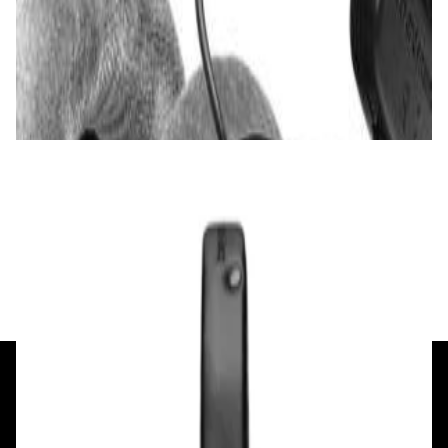
Наушники Beyerdynamic DT 990 Pro (80
Ohm)
612,00 р.
✓
В корзину
Добавляем
Добавлено
Наушники
Наушники Beyerdynamic DT 770 Pro X
750,00 р.
✓
В корзину
Добавляем
Добавлено
+375 29 377 17 17
+375 29 777 17 17