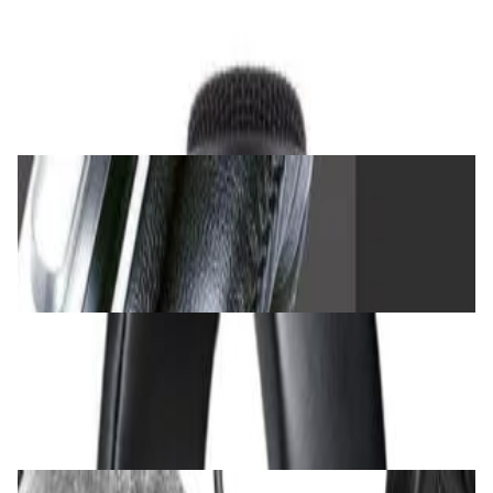
PRO Аудио
Микрофон Audio Technica AT2020
355,00 р.
✓
В корзину
Добавляем
Добавлено
Наушники
Наушники Takstar PRO82 Black
240,00 р.
✓
В корзину
Добавляем
Добавлено
Наушники
Наушники Audio-Technica ATH-M40x
472,00 р.
✓
В корзину
Добавляем
Добавлено
Наушники