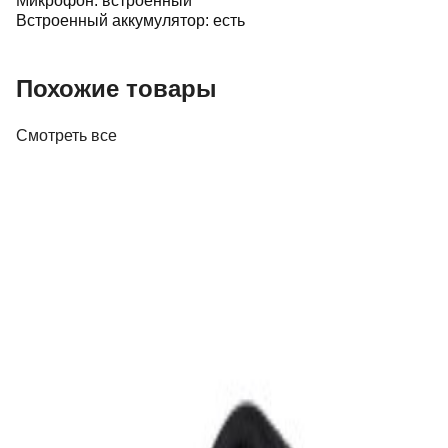
Микрофон: встроенный
Встроенный аккумулятор: есть
Похожие товары
Смотреть все
PRO Аудио
DJ-контроллер Pioneer DJ DDJ-FLX4
1 376,00 р.
✓
В корзину
Добавляем
Добавлено
Наушники
Наушники Beyerdynamic DT 770 Pro (80
Ohm)
644,00 р.
✓
В корзину
Добавляем
Добавлено