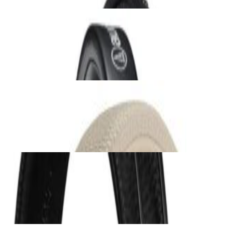
Наушники
Наушники Audio-Technica ATH-M20x Black
231,00 р.
✓
В корзину
Добавляем
Добавлено
Наушники
Наушники Marshall Major V Cream
279,00 р.
✓
В корзину
Добавляем
Добавлено
Наушники
Наушники Marshall Major V Black
279,00 р.
✓
В корзину
Добавляем
Добавлено