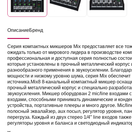
Описание
Бренд
Серия компактных микшеров Mix предоставляет все тож
ожидать только от мирового лидера в производстве ком
профессиональная и доступная серия полностью состои
которые установлены в прочный металлический корпус 
разнообразного применения в звукоусилении. Благодар
мощности и низкому уровню шума, серия Mix обеспечит
источника.Mix8 8-канальный компактный микшер оснащ
прочный металлический корпус и специально разработа
звукоусиления. Микшер оборудован 2 mic/line входами с
входами, способными принимать динамические и конде
устройства, портативные плееры и много другое. Mic/lin
полосный эквалайзер, aux посыл, регулятор уровня, п
перегруза. Каждый из двух стерео 1/4″ line входов такж
регуляторы уровня и баланса и светодиодный индикатор