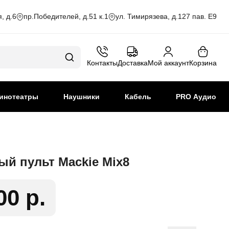
, д.6
пр.Победителей, д.51 к.1
ул. Тимирязева, д.127 пав. Е9
Контакты
Доставка
Мой аккаунт
Корзина
инотеатры
Наушники
Кабель
PRO Аудио
й пульт Mackie Mix8
00 р.