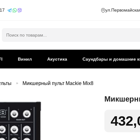
 17
ул.Первомайская
Искать:
FI
Винил
Акустика
Саундбары и домашние к
ульты
»
Микшерный пульт Mackie Mix8
Микшерны
432,