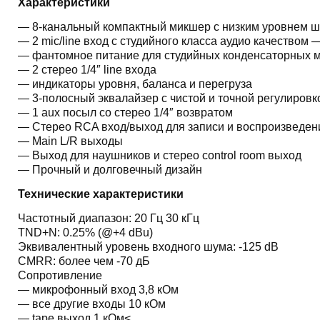
Характеристики
— 8-канальный компактный микшер с низким уровнем 
— 2 mic/line вход с студийного класса аудио качеством 
— фантомное питание для студийных конденсаторных 
— 2 стерео 1/4″ line входа
— индикаторы уровня, баланса и перегруза
— 3-полосный эквалайзер с чистой и точной регулировко
— 1 aux посыл со стерео 1/4″ возвратом
— Стерео RCA вход/выход для записи и воспроизведен
— Main L/R выходы
— Выход для наушников и стерео control room выход
— Прочный и долговечный дизайн
Технические характеристики
Частотный диапазон: 20 Гц 30 кГц
TND+N: 0.25% (@+4 dBu)
Эквивалентный уровень входного шума: -125 dB
CMRR: более чем -70 дБ
Сопротивление
— микрофонный вход 3,8 кОм
— все другие входы 10 кОм
— tape выход 1 кОм<