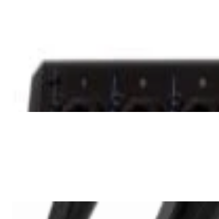
✓
В корзину
Добавляем
Добавлено
PRO Аудио
Микшерный пульт Yamaha
MG10XU
1 060,00 р.
✓
В корзину
Добавляем
Добавлено
PRO Аудио
Микрофон AKG WMS40 Mini
Vocal Set BD US45C
456,00 р.
✓
В корзину
Добавляем
Добавлено
Наушники