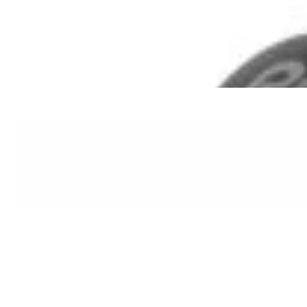
DJ-наушники Pioneer HDJ-CUE1
290,00 р.
✓
В корзину
Добавляем
Добавлено
PRO Аудио
Комплект микрофонов JBL
Wireless Microphone
465,00 р.
✓
В корзину
Добавляем
Добавлено
PRO Аудио
DJ-контроллер AlphaTheta DDJ-
GRV6
2 670,00 р.