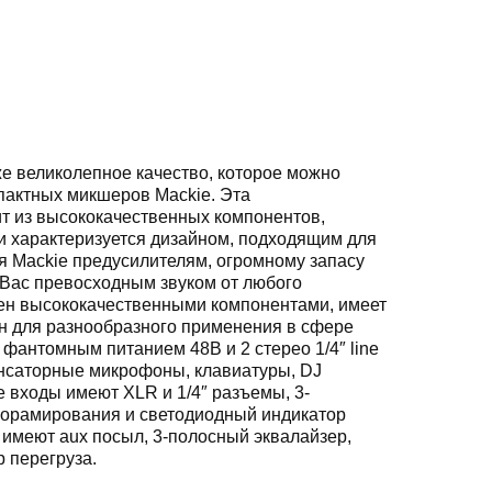
е великолепное качество, которое можно
пактных микшеров Mackie. Эта
т из высококачественных компонентов,
и характеризуется дизайном, подходящим для
я Mackie предусилителям, огромному запасу
 Вас превосходным звуком от любого
ен высококачественными компонентами, имеет
н для разнообразного применения в сфере
 фантомным питанием 48В и 2 стерео 1/4″ line
нсаторные микрофоны, клавиатуры, DJ
e входы имеют XLR и 1/4″ разъемы, 3-
анорамирования и светодиодный индикатор
е имеют aux посыл, 3-полосный эквалайзер,
 перегруза.