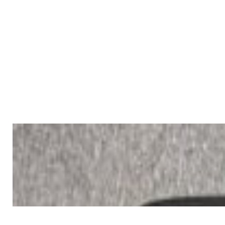
✓
В корзину
Добавляем
Добавлено
PRO Аудио
Микрофон Audio Technica
AT2020
355,00 р.
✓
В корзину
Добавляем
Добавлено
PRO Аудио
Кейс Pioneer DDJ
120,00 р.
✓
В корзину
Добавляем
Добавлено
Наушники