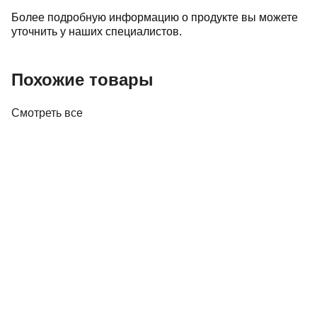
Более подробную информацию о продукте вы можете
уточнить у наших специалистов.
Похожие товары
Смотреть все
Винил
Проигрыватель винила Audio-Technica AT-
LP60XBK
645,00 р.
✓
В корзину
Добавляем
Добавлено
Винил
Проигрыватель винила Audio Technica AT-
LP3XBTBK
1 324,00 р.