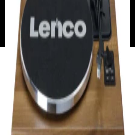
Обратная связь
Контакты
Политика конфиденциальности
Общество с ограниченной ответственностью
«Алпекс Аудио». Юридический адрес: 220035, г.
Минск, пр-т Победителей, д.51, корп. 1, пом.2Н УНП:
193621727 | Свидетельство о регистрации
193621727 от 05.04.2022 г.