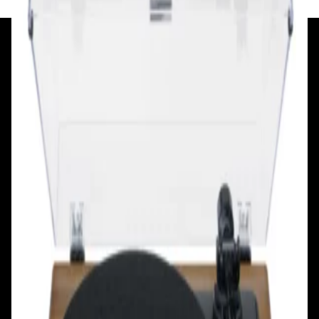
+375 29 377 17 17
+375 29 777 17 17
+375 25 777 17 17
Ул. Первомайская, д.6
пр. Победителей, д.51 к.1
Смотреть на карте
Смотреть на карте
Пн - Пт: с 10.00 до 19.00
Пн - Пт: с 10.00 до 19.00
Сб, Вс: с 10.00 до 18.00
Сб, Вс: с 10.00 до 18.00
ул. Тимирязева, д.127, пав. Е9
Смотреть на карте
Пн: выходной
Вт - Вс: с 10.00 до 17.00
Каталог
Бренды
Мой аккаунт
Обмен и возврат