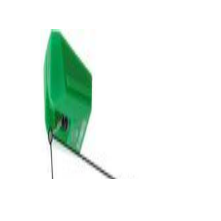
✓
В корзину
Добавляем
Добавлено
Винил
Игла Audio-Technica VMN95E
144,00 р.
✓
В корзину
Добавляем
Добавлено
Винил
Виниловый проигрыватель Audio-Technica
AT-LP70XBT-BZ
960,00 р.
✓
В корзину
Добавляем
Добавлено
Винил
Набор по уходу за иглами звукоснимателя
Premiera PK-104