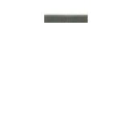
33,00 р.
✓
В корзину
Добавляем
Добавлено
Винил
Проигрыватель винила Audio Technica AT-
LP3XBTWH
1 324,00 р.
✓
В корзину
Добавляем
Добавлено
Винил
Хедшелл Audio Technica AT-HS6BK
144,00 р.
✓
В корзину
Добавляем
Добавлено
Винил
Виниловый проигрыватель Audio-Technica
AT-LP60XUSB-GM