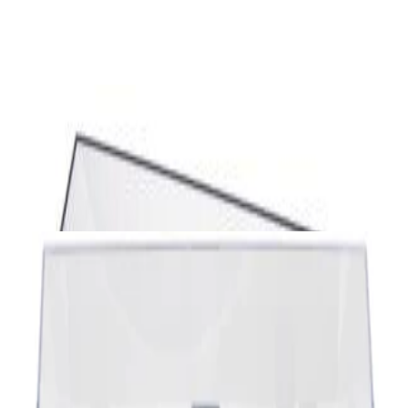
730,00 р.
✓
В корзину
Добавляем
Добавлено
Винил
Виниловый проигрыватель Audio-Technica
AT-LP120XUSB Black
1 392,00 р.
✓
В корзину
Добавляем
Добавлено
Винил
Виниловый проигрыватель Lenco LS-
410WA
864,00 р.
✓
В корзину
Добавляем
Добавлено