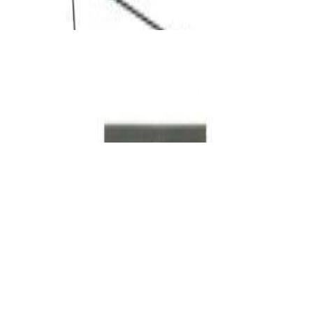
✓
В корзину
Добавляем
Добавлено
Винил
Набор по уходу за иглами звукоснимателя
Premiera PK-104
33,00 р.
✓
В корзину
Добавляем
Добавлено
Винил
Проигрыватель винила Audio Technica AT-
LP3XBTWH
1 324,00 р.
✓
В корзину
Добавляем
Добавлено
Винил
Хедшелл Audio Technica AT-HS6BK
144,00 р.