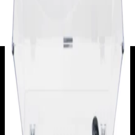
864,00 р.
✓
В корзину
Добавляем
Добавлено
+375 29 377 17 17
+375 29 777 17 17
+375 25 777 17 17
Ул. Первомайская, д.6
пр. Победителей, д.51 к.1
Смотреть на карте
Смотреть на карте
Пн - Пт: с 10.00 до 19.00
Пн - Пт: с 10.00 до 19.00
Сб, Вс: с 10.00 до 18.00
Сб, Вс: с 10.00 до 18.00
ул. Тимирязева, д.127, пав. Е9