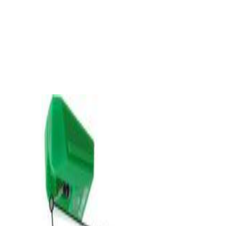
✓
В корзину
Добавляем
Добавлено
Винил
Проигрыватель винила Audio Technica AT-
LP3XBTBK
1 324,00 р.
✓
В корзину
Добавляем
Добавлено
Винил
Игла Audio-Technica VMN95E
144,00 р.
✓
В корзину
Добавляем
Добавлено
Винил
Виниловый проигрыватель Audio-Technica
AT-LP70XBT-BZ
960,00 р.