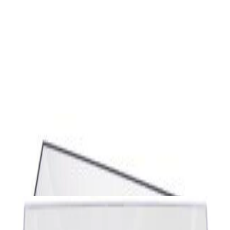
✓
В корзину
Добавляем
Добавлено
Винил
Виниловый проигрыватель Audio-Technica
AT-LP60XUSB-GM
730,00 р.
✓
В корзину
Добавляем
Добавлено
Винил
Виниловый проигрыватель Audio-Technica
AT-LP120XUSB Black
1 392,00 р.
✓
В корзину
Добавляем
Добавлено
Винил
Виниловый проигрыватель Lenco LS-
410WA