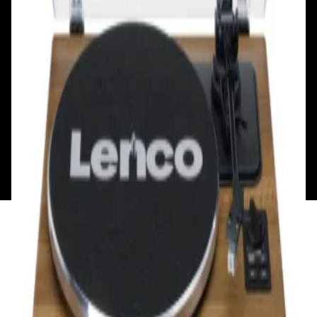
Смотреть на карте
Пн: выходной
Вт - Вс: с 10.00 до 17.00
Каталог
Бренды
Мой аккаунт
Обмен и возврат
Обратная связь
Контакты
Политика конфиденциальности
Общество с ограниченной ответственностью
«Алпекс Аудио». Юридический адрес: 220035, г.
Минск, пр-т Победителей, д.51, корп. 1, пом.2Н УНП:
193621727 | Свидетельство о регистрации
193621727 от 05.04.2022 г.