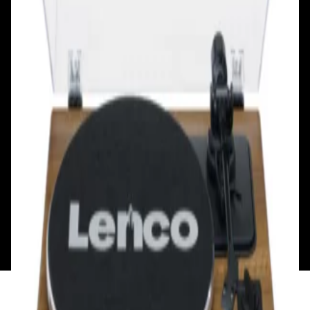
Смотреть на карте
Смотреть на карте
Пн - Пт: с 10.00 до 19.00
Пн - Пт: с 10.00 до 19.00
Сб, Вс: с 10.00 до 18.00
Сб, Вс: с 10.00 до 18.00
ул. Тимирязева, д.127, пав. Е9
Смотреть на карте
Пн: выходной
Вт - Вс: с 10.00 до 17.00
Каталог
Бренды
Мой аккаунт
Обмен и возврат
Обратная связь
Контакты
Политика конфиденциальности
Общество с ограниченной ответственностью
«Алпекс Аудио». Юридический адрес: 220035, г.
Минск, пр-т Победителей, д.51, корп. 1, пом.2Н УНП:
193621727 | Свидетельство о регистрации
193621727 от 05.04.2022 г.