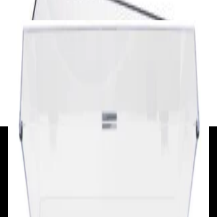
✓
В корзину
Добавляем
Добавлено
Винил
Виниловый проигрыватель Lenco LS-
410WA
864,00 р.
✓
В корзину
Добавляем
Добавлено
+375 29 377 17 17
+375 29 777 17 17
+375 25 777 17 17
Ул. Первомайская, д.6
пр. Победителей, д.51 к.1