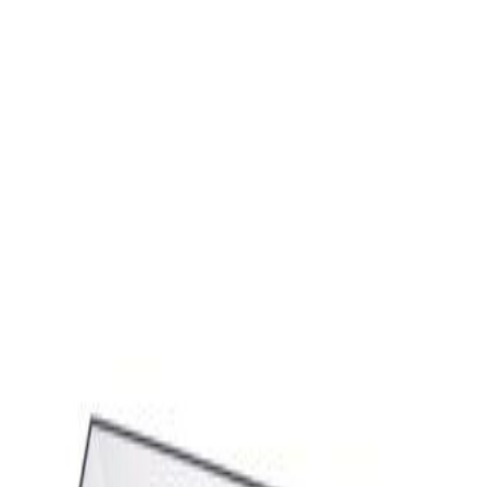
Винил
Хедшелл Audio Technica AT-HS6BK
144,00 р.
✓
В корзину
Добавляем
Добавлено
Винил
Виниловый проигрыватель Audio-Technica
AT-LP60XUSB-GM
730,00 р.
✓
В корзину
Добавляем
Добавлено
Винил
Виниловый проигрыватель Audio-Technica
AT-LP120XUSB Black
1 392,00 р.