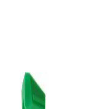
Проигрыватель винила Audio-Technica AT-
LP60XBK
645,00 р.
✓
В корзину
Добавляем
Добавлено
Винил
Проигрыватель винила Audio Technica AT-
LP3XBTBK
1 324,00 р.
✓
В корзину
Добавляем
Добавлено
Винил
Игла Audio-Technica VMN95E
144,00 р.
✓
В корзину
Добавляем
Добавлено
Винил