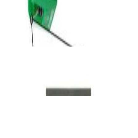
Виниловый проигрыватель Audio-Technica
AT-LP70XBT-BZ
960,00 р.
✓
В корзину
Добавляем
Добавлено
Винил
Набор по уходу за иглами звукоснимателя
Premiera PK-104
33,00 р.
✓
В корзину
Добавляем
Добавлено
Винил
Проигрыватель винила Audio Technica AT-
LP3XBTWH
1 324,00 р.
✓
В корзину
Добавляем
Добавлено