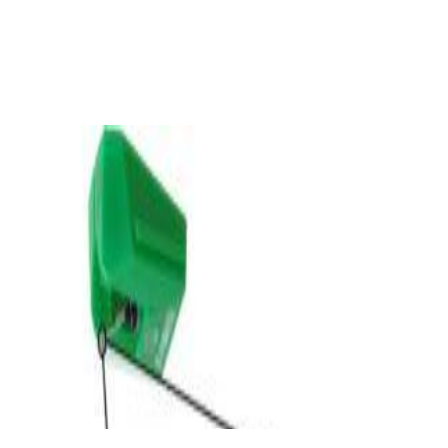
Проигрыватель винила Audio Technica AT-
LP3XBTBK
1 324,00 р.
✓
В корзину
Добавляем
Добавлено
Винил
Игла Audio-Technica VMN95E
144,00 р.
✓
В корзину
Добавляем
Добавлено
Винил
Виниловый проигрыватель Audio-Technica
AT-LP70XBT-BZ
960,00 р.
✓
В корзину
Добавляем
Добавлено
Винил