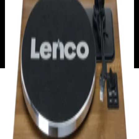
Вт - Вс: с 10.00 до 17.00
Каталог
Бренды
Мой аккаунт
Обмен и возврат
Обратная связь
Контакты
Политика конфиденциальности
Общество с ограниченной ответственностью
«Алпекс Аудио». Юридический адрес: 220035, г.
Минск, пр-т Победителей, д.51, корп. 1, пом.2Н УНП:
193621727 | Свидетельство о регистрации
193621727 от 05.04.2022 г.