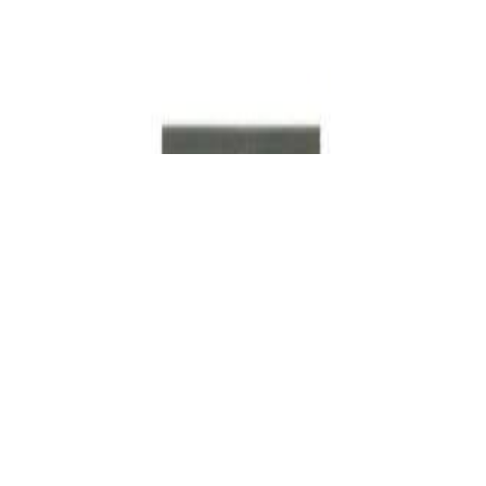
Набор по уходу за иглами звукоснимателя
Premiera PK-104
33,00 р.
✓
В корзину
Добавляем
Добавлено
Винил
Проигрыватель винила Audio Technica AT-
LP3XBTWH
1 324,00 р.
✓
В корзину
Добавляем
Добавлено
Винил
Хедшелл Audio Technica AT-HS6BK
144,00 р.
✓
В корзину
Добавляем
Добавлено