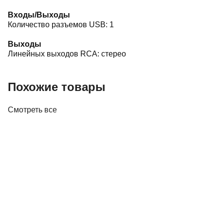
Входы/Выходы
Количество разъемов USB: 1
Выходы
Линейных выходов RCA: стерео
Похожие товары
Смотреть все
Винил
Проигрыватель винила Audio-Technica AT-
LP60XBK
645,00 р.
✓
В корзину
Добавляем
Добавлено
Винил