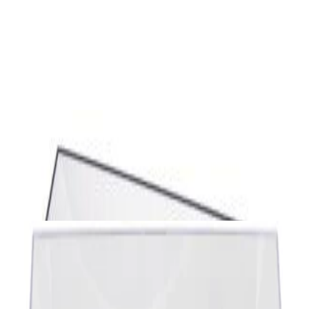
Винил
Виниловый проигрыватель Audio-Technica
AT-LP60XUSB-GM
730,00 р.
✓
В корзину
Добавляем
Добавлено
Винил
Виниловый проигрыватель Audio-Technica
AT-LP120XUSB Black
1 392,00 р.
✓
В корзину
Добавляем
Добавлено
Винил
Виниловый проигрыватель Lenco LS-
410WA
864,00 р.