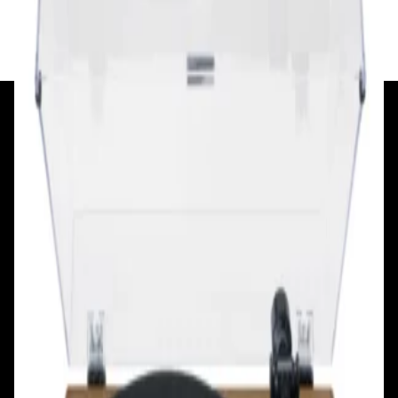
✓
В корзину
Добавляем
Добавлено
+375 29 377 17 17
+375 29 777 17 17
+375 25 777 17 17
Ул. Первомайская, д.6
пр. Победителей, д.51 к.1
Смотреть на карте
Смотреть на карте
Пн - Пт: с 10.00 до 19.00
Пн - Пт: с 10.00 до 19.00
Сб, Вс: с 10.00 до 18.00
Сб, Вс: с 10.00 до 18.00
ул. Тимирязева, д.127, пав. Е9
Смотреть на карте
Пн: выходной