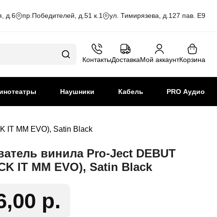
, д.6
пр.Победителей, д.51 к.1
ул. Тимирязева, д.127 пав. Е9
Контакты
Доставка
Мой аккаунт
Корзина
инотеатры
Наушники
Кабель
PRO Аудио
 IT MM EVO), Satin Black
атель винила Pro-Ject DEBUT
CK IT MM EVO), Satin Black
6,00 р.