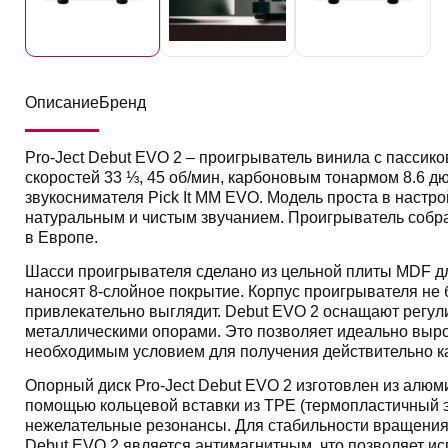
Описание
Бренд
Pro-Ject Debut EVO 2 – проигрыватель винила с пасси
скоростей 33 ⅓, 45 об/мин, карбоновым тонармом 8.6 
звукоснимателя Pick It MM EVO. Модель проста в настро
натуральным и чистым звучанием. Проигрыватель собр
в Европе.
Шасси проигрывателя сделано из цельной плиты MDF д
наносят 8-слойное покрытие. Корпус проигрывателя не
привлекательно выглядит. Debut EVO 2 оснащают рег
металлическими опорами. Это позволяет идеально выро
необходимым условием для получения действительно ка
Опорный диск Pro-Ject Debut EVO 2 изготовлен из алю
помощью кольцевой вставки из TPE (термопластичный э
нежелательные резонансы. Для стабильности вращения в
Debut EVO 2 является антимагнитным, что позволяет ис