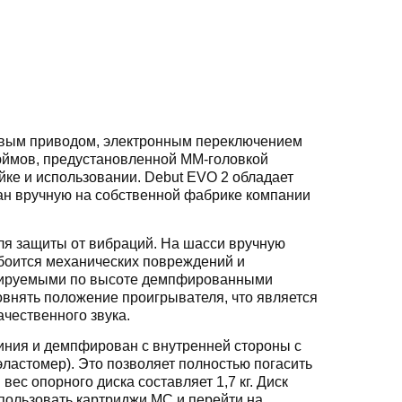
ковым приводом, электронным переключением
дюймов, предустановленной MM-головкой
йке и использовании. Debut EVO 2 обладает
ан вручную на собственной фабрике компании
ля защиты от вибраций. На шасси вручную
 боится механических повреждений и
улируемыми по высоте демпфированными
внять положение проигрывателя, что является
чественного звука.
миния и демпфирован с внутренней стороны с
ластомер). Это позволяет полностью погасить
ес опорного диска составляет 1,7 кг. Диск
пользовать картриджи MC и перейти на