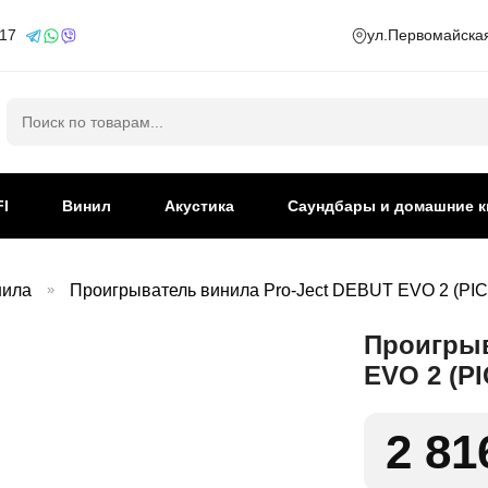
 17
ул.Первомайская
Искать:
FI
Винил
Акустика
Саундбары и домашние к
нила
»
Проигрыватель винила Pro-Ject DEBUT EVO 2 (PICK
Проигрыв
EVO 2 (PI
2 81