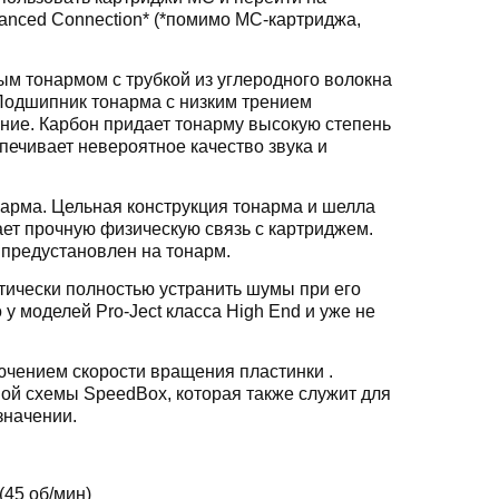
anced Connection* (*помимо MC-картриджа,
м тонармом с трубкой из углеродного волокна
Подшипник тонарма с низким трением
ание. Карбон придает тонарму высокую степень
спечивает невероятное качество звука и
нарма. Цельная конструкция тонарма и шелла
ет прочную физическую связь с картриджем.
 предустановлен на тонарм.
тически полностью устранить шумы при его
у моделей Pro-Ject класса High End и уже не
ючением скорости вращения пластинки .
ой схемы SpeedBox, которая также служит для
значении.
 (45 об/мин)