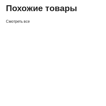
Похожие товары
Смотреть все
Винил
Проигрыватель винила Audio-
Technica AT-LP60XBK
645,00 р.
✓
В корзину
Добавляем
Добавлено
Винил
Проигрыватель винила Audio
Technica AT-LP3XBTBK
1 324,00 р.
✓
В корзину
Добавляем