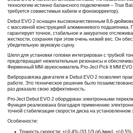
технологию истинно балансного подключения – True Bal
требуется совместимые кабели и фонокорректор).
Debut EVO 2 оснащен высококачественным 8,6-дюймовы
с массивной конструкцией алюминиевого подшипника. 
гарантирует точное, стабильное и аккуратное отслежив
жесткости, сохраняя при этом очень низкий вес. Он обе
убедительную звуковую сцену.
Шелл для установки головки интегрирован с трубкой то
предотвращает нежелательные резонансы и обеспечива
Фирменный MM-звукосниматель Pro-Ject Pick It MM EVO
Виброразвязка двигателя в Debut EVO 2 позволяет прак
работе. Это техническое решение было позаимствовано 
раз доказало свою эффективность.
Pro-Ject Debut EVO 2 оборудован электронными перекл
Функция реализована благодаря применению электронн
точной стабилизации скорости диска на установленном 
Особенности:
Точность скорости: +/-0,4% (33 1/3 об./мин), +/-0,5%