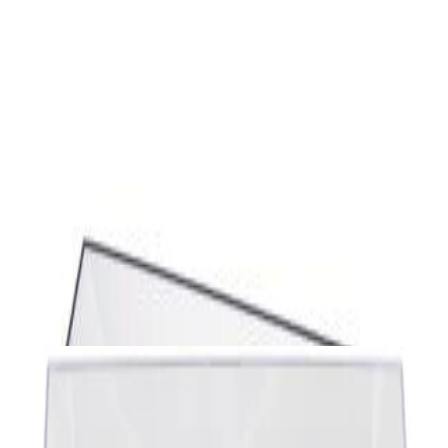
Винил
Виниловый проигрыватель Audio-Technica
AT-LP60XUSB-GM
730,00 р.
✓
В корзину
Добавляем
Добавлено
Винил
Виниловый проигрыватель Audio-Technica
AT-LP120XUSB Black
1 392,00 р.
✓
В корзину
Добавляем
Добавлено
Винил
Виниловый проигрыватель Lenco LS-
410WA
864,00 р.