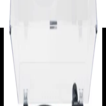
✓
В корзину
Добавляем
Добавлено
+375 29 377 17 17
+375 29 777 17 17
+375 25 777 17 17
Ул. Первомайская, д.6
пр. Победителей, д.51 к.1
Смотреть на карте
Смотреть на карте
Пн - Пт: с 10.00 до 19.00
Пн - Пт: с 10.00 до 19.00
Сб, Вс: с 10.00 до 18.00
Сб, Вс: с 10.00 до 18.00
ул. Тимирязева, д.127, пав. Е9
Смотреть на карте