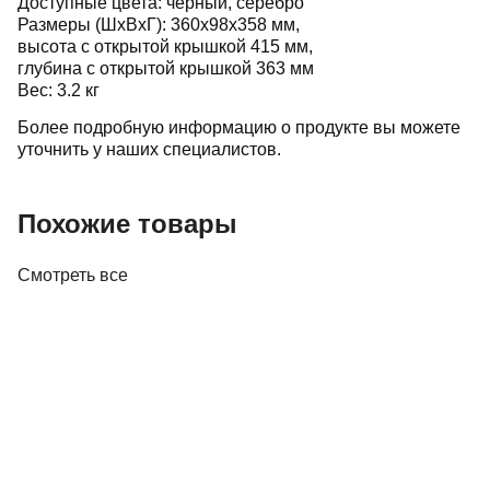
Доступные цвета: черный, серебро
Размеры (ШxВxГ): 360x98x358 мм,
высота с открытой крышкой 415 мм,
глубина с открытой крышкой 363 мм
Вес: 3.2 кг
Более подробную информацию о продукте вы можете
уточнить у наших специалистов.
Похожие товары
Смотреть все
Винил
Проигрыватель винила Audio-Technica AT-
LP60XBK
645,00 р.
✓
В корзину
Добавляем
Добавлено
Винил