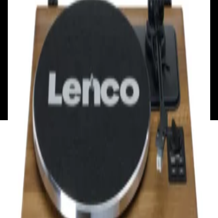
Пн: выходной
Вт - Вс: с 10.00 до 17.00
Каталог
Бренды
Мой аккаунт
Обмен и возврат
Обратная связь
Контакты
Политика конфиденциальности
Общество с ограниченной ответственностью
«Алпекс Аудио». Юридический адрес: 220035, г.
Минск, пр-т Победителей, д.51, корп. 1, пом.2Н УНП:
193621727 | Свидетельство о регистрации
193621727 от 05.04.2022 г.