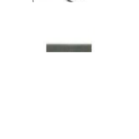
Винил
Набор по уходу за иглами звукоснимателя
Premiera PK-104
33,00 р.
✓
В корзину
Добавляем
Добавлено
Винил
Проигрыватель винила Audio Technica AT-
LP3XBTWH
1 324,00 р.
✓
В корзину
Добавляем
Добавлено
Винил
Хедшелл Audio Technica AT-HS6BK
144,00 р.
✓
В корзину
Добавляем
Добавлено