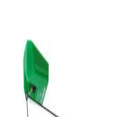
Проигрыватель винила Audio Technica AT-
LP3XBTBK
1 324,00 р.
✓
В корзину
Добавляем
Добавлено
Винил
Игла Audio-Technica VMN95E
144,00 р.
✓
В корзину
Добавляем
Добавлено
Винил
Виниловый проигрыватель Audio-Technica
AT-LP70XBT-BZ
960,00 р.
✓
В корзину
Добавляем
Добавлено