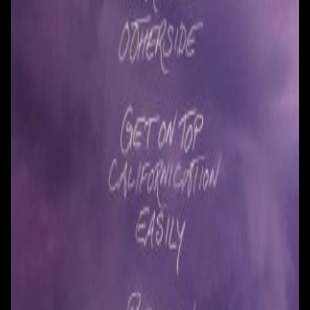
+375 25 777 17 17
Ул. Первомайская, д.6
пр. Победителей, д.51 к.1
Смотреть на карте
Смотреть на карте
Пн - Пт: с 10.00 до 19.00
Пн - Пт: с 10.00 до 19.00
Сб, Вс: с 10.00 до 18.00
Сб, Вс: с 10.00 до 18.00
ул. Тимирязева, д.127, пав. Е9
Смотреть на карте
Пн: выходной
Вт - Вс: с 10.00 до 17.00
Каталог
Бренды
Мой аккаунт
Обмен и возврат
Обратная связь
Контакты
Политика конфиденциальности
Общество с ограниченной ответственностью
«Алпекс Аудио». Юридический адрес: 220035, г.
Минск, пр-т Победителей, д.51, корп. 1, пом.2Н УНП:
193621727 | Свидетельство о регистрации
193621727 от 05.04.2022 г.