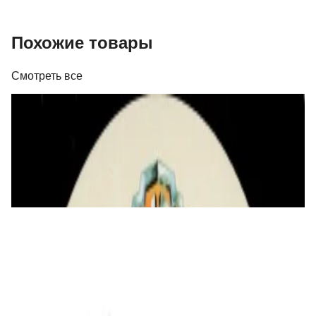
Похожие товары
Смотреть все
Виниловые пластинки
a-ha - Headlines And Deadlines - The Hits Of
a-ha - LP
129,00 р.
✓
В корзину
Добавляем
Добавлено
Виниловые пластинки
HURTS - Happiness (15th Anniversary)
(Picture) 2LP
220,00 р.
✓
В корзину
Добавляем
Добавлено