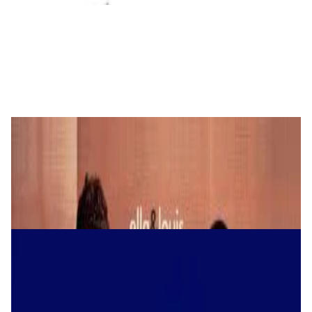
Виниловые пластинки
George Michael - Faith Half Speed Mastered
2LP
240,00 р.
✓
В корзину
Добавляем
Добавлено
Виниловые пластинки
Ella Fitzgerald; Louis Armstrong - Ella And
Louis
100,00 р.
✓
В корзину
Добавляем
Добавлено
Виниловые пластинки
Elton John ‎– Diamonds 2LP
219,00 р.
✓
В корзину
Добавляем
Добавлено