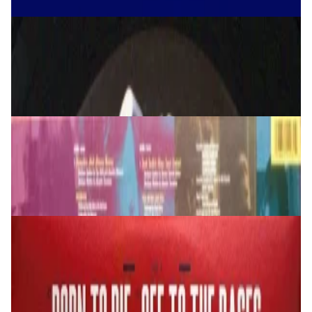
Виниловые пластинки
Nirvana - Nevermind LP
169,00 р.
✓
В корзину
Добавляем
Добавлено
Виниловые пластинки
OST Pulp Fiction LP
149,00 р.
✓
В корзину
Добавляем
Добавлено
Виниловые пластинки
Lana Del Rey – Born To Die 2LP
179,00 р.
✓
В корзину
Добавляем
Добавлено