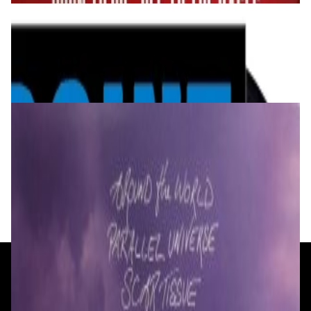
Виниловые пластинки
Yello - Point LP
200,00 р.
✓
В корзину
Добавляем
Добавлено
Виниловые пластинки
Red Hot Chili Peppers - Californication 2LP
189,00 р.
✓
В корзину
Добавляем
Добавлено
+375 29 377 17 17
+375 29 777 17 17