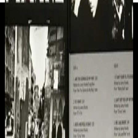
+375 29 377 17 17
+375 29 777 17 17
+375 25 777 17 17
Ул. Первомайская, д.6
пр. Победителей, д.51 к.1
Смотреть на карте
Смотреть на карте
Пн - Пт: с 10.00 до 19.00
Пн - Пт: с 10.00 до 19.00
Сб, Вс: с 10.00 до 18.00
Сб, Вс: с 10.00 до 18.00
ул. Тимирязева, д.127, пав. Е9
Смотреть на карте
Пн: выходной
Вт - Вс: с 10.00 до 17.00
Каталог
Бренды
Мой аккаунт
Обмен и возврат
Обратная связь
Контакты