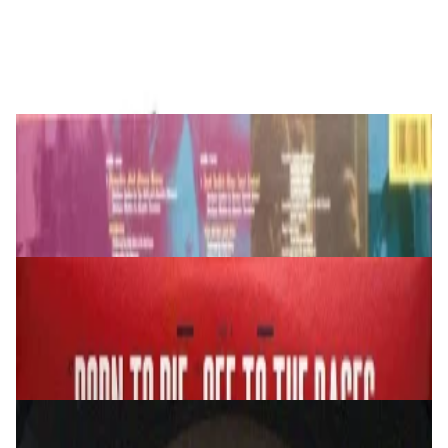
(Picture) 2LP
220,00 р.
✓
В корзину
Добавляем
Добавлено
Виниловые пластинки
OST Pulp Fiction LP
149,00 р.
✓
В корзину
Добавляем
Добавлено
Виниловые пластинки
Lana Del Rey – Born To Die 2LP
179,00 р.
✓
В корзину
Добавляем
Добавлено
Виниловые пластинки
Nirvana - Nevermind LP