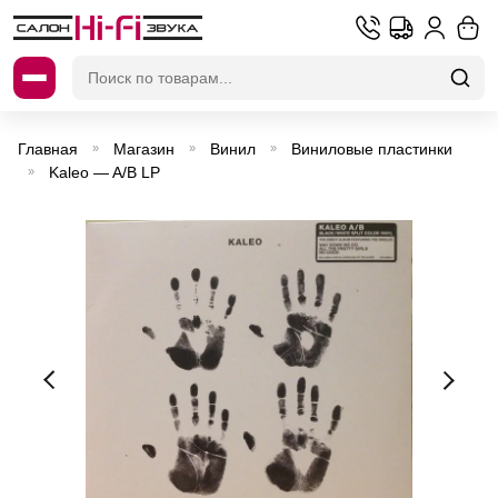
Искать:
Главная
Магазин
Винил
Виниловые пластинки
»
»
»
Kaleo — A/B LP
»