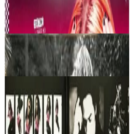
2LP
195,00 р.
✓
В корзину
Добавляем
Добавлено
Виниловые пластинки
Diana Krall - The Girl In The Other Room 2LP
200,00 р.
✓
В корзину
Добавляем
Добавлено
Виниловые пластинки
Lenny Kravitz - Greatest Hits - 2LP
230,00 р.
✓
В корзину
Добавляем
Добавлено