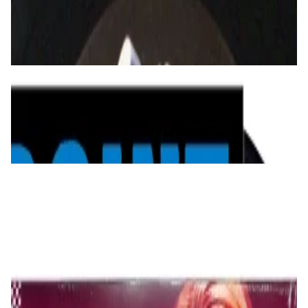
169,00 р.
✓
В корзину
Добавляем
Добавлено
Виниловые пластинки
Yello - Point LP
200,00 р.
✓
В корзину
Добавляем
Добавлено
Виниловые пластинки
George Michael - Faith Half Speed Mastered
2LP
240,00 р.
✓
В корзину
Добавляем
Добавлено
Виниловые пластинки
Avril Lavigne – Greatest Hits, Coloured Green