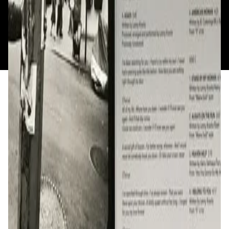
Политика конфиденциальности
Общество с ограниченной ответственностью
«Алпекс Аудио». Юридический адрес: 220035, г.
Минск, пр-т Победителей, д.51, корп. 1, пом.2Н УНП:
193621727 | Свидетельство о регистрации
193621727 от 05.04.2022 г.