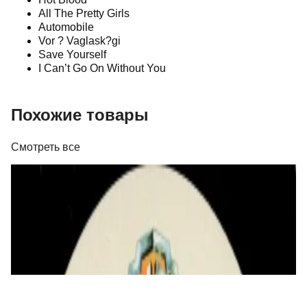
All The Pretty Girls
Automobile
Vor ? Vaglask?gi
Save Yourself
I Can’t Go On Without You
Похожие товары
Смотреть все
Виниловые пластинки
a-ha - Headlines And Deadlines - The Hits Of
a-ha - LP
129,00 р.
✓
В корзину
Добавляем
Добавлено
Виниловые пластинки
HURTS - Happiness (15th Anniversary)