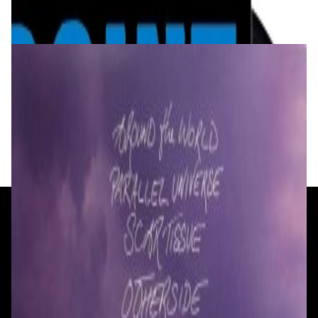
✓
В корзину
Добавляем
Добавлено
Виниловые пластинки
Red Hot Chili Peppers - Californication 2LP
189,00 р.
✓
В корзину
Добавляем
Добавлено
+375 29 377 17 17
+375 29 777 17 17
+375 25 777 17 17
Ул. Первомайская, д.6
пр. Победителей, д.51 к.1