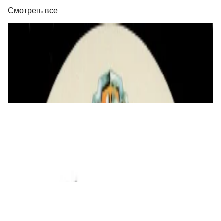
Смотреть все
Виниловые пластинки
a-ha - Headlines And Deadlines - The Hits Of
a-ha - LP
129,00 р.
✓
В корзину
Добавляем
Добавлено
Виниловые пластинки
HURTS - Happiness (15th Anniversary)
(Picture) 2LP
220,00 р.
✓
В корзину
Добавляем
Добавлено
Виниловые пластинки
George Michael - Faith Half Speed Mastered
2LP