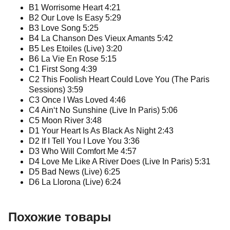
B1 Worrisome Heart 4:21
B2 Our Love Is Easy 5:29
B3 Love Song 5:25
B4 La Chanson Des Vieux Amants 5:42
B5 Les Etoiles (Live) 3:20
B6 La Vie En Rose 5:15
C1 First Song 4:39
C2 This Foolish Heart Could Love You (The Paris
Sessions) 3:59
C3 Once I Was Loved 4:46
C4 Ain‘t No Sunshine (Live In Paris) 5:06
C5 Moon River 3:48
D1 Your Heart Is As Black As Night 2:43
D2 If I Tell You I Love You 3:36
D3 Who Will Comfort Me 4:57
D4 Love Me Like A River Does (Live In Paris) 5:31
D5 Bad News (Live) 6:25
D6 La Llorona (Live) 6:24
Похожие товары