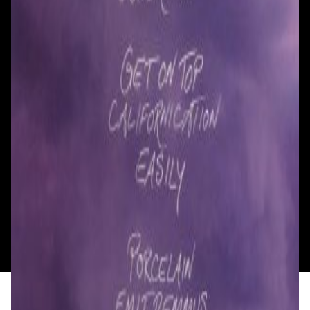
Смотреть на карте
Смотреть на карте
Пн - Пт: с 10.00 до 19.00
Пн - Пт: с 10.00 до 19.00
Сб, Вс: с 10.00 до 18.00
Сб, Вс: с 10.00 до 18.00
ул. Тимирязева, д.127, пав. Е9
Смотреть на карте
Пн: выходной
Вт - Вс: с 10.00 до 17.00
Каталог
Бренды
Мой аккаунт
Обмен и возврат
Обратная связь
Контакты
Политика конфиденциальности
Общество с ограниченной ответственностью
«Алпекс Аудио». Юридический адрес: 220035, г.
Минск, пр-т Победителей, д.51, корп. 1, пом.2Н УНП:
193621727 | Свидетельство о регистрации
193621727 от 05.04.2022 г.