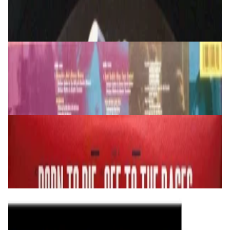
169,00 р.
✓
В корзину
Добавляем
Добавлено
Виниловые пластинки
OST Pulp Fiction LP
149,00 р.
✓
В корзину
Добавляем
Добавлено
Виниловые пластинки
Lana Del Rey – Born To Die 2LP
179,00 р.
✓
В корзину
Добавляем
Добавлено
Виниловые пластинки
Yello - Point LP
200,00 р.