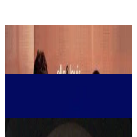
240,00 р.
✓
В корзину
Добавляем
Добавлено
Виниловые пластинки
Ella Fitzgerald; Louis Armstrong - Ella And
Louis
100,00 р.
✓
В корзину
Добавляем
Добавлено
Виниловые пластинки
Elton John ‎– Diamonds 2LP
219,00 р.
✓
В корзину
Добавляем
Добавлено
Виниловые пластинки
Nirvana - Nevermind LP