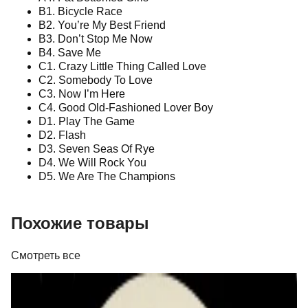
B1. Bicycle Race
B2. You’re My Best Friend
B3. Don’t Stop Me Now
B4. Save Me
C1. Crazy Little Thing Called Love
C2. Somebody To Love
C3. Now I’m Here
C4. Good Old-Fashioned Lover Boy
D1. Play The Game
D2. Flash
D3. Seven Seas Of Rye
D4. We Will Rock You
D5. We Are The Champions
Похожие товары
Смотреть все
Виниловые пластинки
a-ha - Headlines And Deadlines - The Hits Of