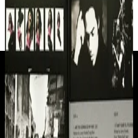
Lenny Kravitz - Greatest Hits - 2LP
230,00 р.
✓
В корзину
Добавляем
Добавлено
+375 29 377 17 17
+375 29 777 17 17
+375 25 777 17 17
Ул. Первомайская, д.6
пр. Победителей, д.51 к.1
Смотреть на карте
Смотреть на карте
Пн - Пт: с 10.00 до 19.00
Пн - Пт: с 10.00 до 19.00
Сб, Вс: с 10.00 до 18.00
Сб, Вс: с 10.00 до 18.00
ул. Тимирязева, д.127, пав. Е9