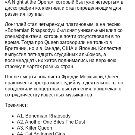
«A Night at the Opera», который был уже четвертым в
дискографии коллектива и стал определяющим для
развития группы.
Лонгплей стал четырежды платиновым, а на песню
«Bohemian Rhapsody» был снят уникальный клип со
спецэффектами, которые почти отсутствовали в то
время. Тогда про Queen заговорили не только в
Британии, но и в Канаде, США и Японии. Коллектив
выпустил пятнадцать студийных альбомов, а
восемнадцать их хитов поднимались на верхнюю
строчку в чартах разных стран.
После смерти вокалиста Фредди Меркьюри, Queen
практически прекратили студийную деятельность, но
продолжили концертные выступления, привлекая к
сотрудничеству известных музыкантов.
Трек-лист:
A1. Bohemian Rhapsody
A2. Another One Bites The Dust
A3. Killer Queen
A4. Fat Bottomed Girls