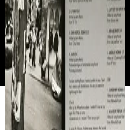
Смотреть на карте
Пн: выходной
Вт - Вс: с 10.00 до 17.00
Каталог
Бренды
Мой аккаунт
Обмен и возврат
Обратная связь
Контакты
Политика конфиденциальности
Общество с ограниченной ответственностью
«Алпекс Аудио». Юридический адрес: 220035, г.
Минск, пр-т Победителей, д.51, корп. 1, пом.2Н УНП:
193621727 | Свидетельство о регистрации
193621727 от 05.04.2022 г.