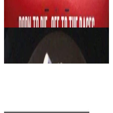
Lana Del Rey – Born To Die 2LP
179,00 р.
✓
В корзину
Добавляем
Добавлено
Виниловые пластинки
Nirvana - Nevermind LP
169,00 р.
✓
В корзину
Добавляем
Добавлено
Виниловые пластинки
George Michael - Faith Half Speed Mastered
2LP
240,00 р.
✓
В корзину
Добавляем
Добавлено
Виниловые пластинки