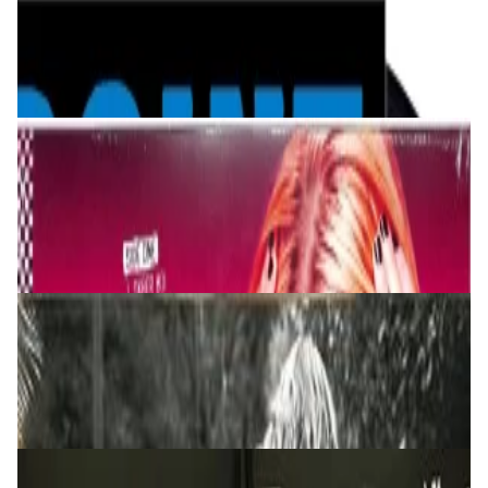
Yello - Point LP
200,00 р.
✓
В корзину
Добавляем
Добавлено
Виниловые пластинки
Avril Lavigne – Greatest Hits, Coloured Green
2LP
195,00 р.
✓
В корзину
Добавляем
Добавлено
Виниловые пластинки
Diana Krall - The Girl In The Other Room 2LP
200,00 р.
✓
В корзину
Добавляем
Добавлено
Виниловые пластинки