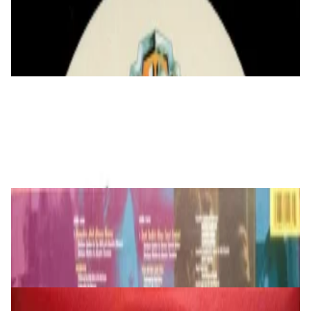
a-ha - LP
129,00 р.
✓
В корзину
Добавляем
Добавлено
Виниловые пластинки
HURTS - Happiness (15th Anniversary)
(Picture) 2LP
220,00 р.
✓
В корзину
Добавляем
Добавлено
Виниловые пластинки
OST Pulp Fiction LP
149,00 р.
✓
В корзину
Добавляем
Добавлено
Виниловые пластинки