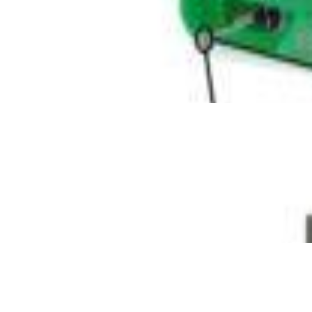
Виниловый проигрыватель
Audio-Technica AT-LP70XBT-BZ
960,00 р.
✓
В корзину
Добавляем
Добавлено
Винил
Набор по уходу за иглами
звукоснимателя Premiera PK-
104
33,00 р.
✓
В корзину
Добавляем
Добавлено
Винил
Проигрыватель винила Audio
Technica AT-LP3XBTWH
1 324,00 р.