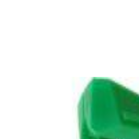
✓
В корзину
Добавляем
Добавлено
Винил
Проигрыватель винила Audio
Technica AT-LP3XBTBK
1 324,00 р.
✓
В корзину
Добавляем
Добавлено
Винил
Игла Audio-Technica VMN95E
144,00 р.
✓
В корзину
Добавляем
Добавлено
Винил