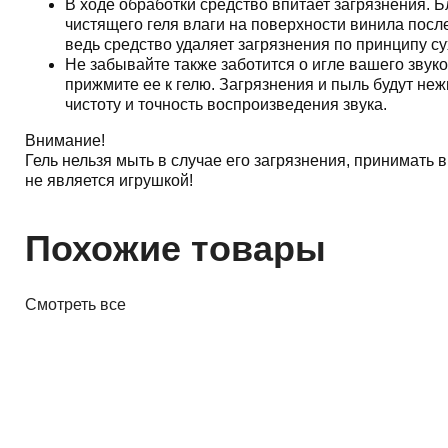
В ходе обработки средство впитает загрязнения. Б
чистящего геля влаги на поверхности винила после
ведь средство удаляет загрязнения по принципу су
Не забывайте также заботится о игле вашего звуко
прижмите ее к гелю. Загрязнения и пыль будут неж
чистоту и точность воспроизведения звука.
Внимание!
Гель нельзя мыть в случае его загрязнения, принимать в
не является игрушкой!
Похожие товары
Смотреть все
Винил
Проигрыватель винила Audio-
Technica AT-LP60XBK
645,00 р.