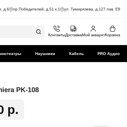
, д.6
пр.Победителей, д.51 к.1
ул. Тимирязева, д.127 пав. Е9
Контакты
Доставка
Мой аккаунт
Корзина
инотеатры
Наушники
Кабель
PRO Аудио
iera PK-108
0 р.