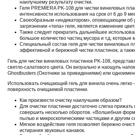
наилучшему результату очистки.
Геля PREMIERA PK-108 для чистки виниловых плас
интенсивности использования на срок от 6 до 9 ме
Своеобразным «индикатором», оповещающим об 
загрязнении «тела» геля, является изменение цвет
Также следует прекратить дальнейшее использова
большое количество частиц мусора и т.д, которые
Специальный состав геля для чистки виниловых п
эффективной и бережной чистки пластинок, а такж
Гель для чистки виниловых пластинок PK-108, представ
светло-салатового цвета. Он визуально и наощупь нап
Ghostbusters (Охотники за привидениями) или одноимен
Использовать очищающий гель для винила очень легко 
поверхность очищаемой пластинки.
Как произвести очистку наилучшим образом?
Для очистки пластинки достаточно слегка прижать 
совершить несколько оборотов. «Волшебная форм
пылью и микроскопическими частицами и другим со
Мягкое воздействие геля позволяет бережно очист
истирания звуковых канавок.