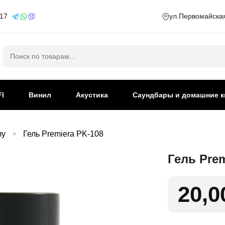
 17
ул.Первомайская
Искать:
FI
Винил
Акустика
Саундбары и домашние к
лу
»
Гель Premiera PK-108
Гель Prem
20,0