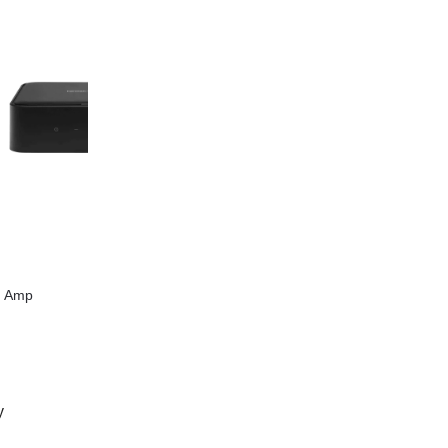
n Amp
у