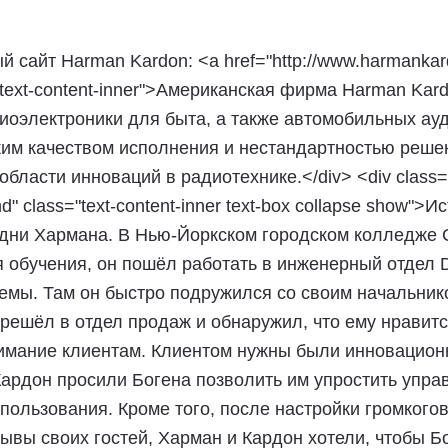
 сайт Harman Kardon: <a href="http://www.harmankar
="text-content-inner">Американская фирма Harman Kar
иоэлектроники для быта, а также автомобильных ау
им качеством исполнения и нестандартностью реше
бласти инноваций в радиотехнике.</div> <div class="t
and" class="text-content-inner text-box collapse show
идни Хармана. В Нью-Йоркском городском колледже С
 обучения, он пошёл работать в инженерный отдел 
темы. Там он быстро подружился со своим начальни
решёл в отдел продаж и обнаружил, что ему нравится
имание клиентам. Клиентом нужны были инновацион
Кардон просили Богена позволить им упростить упра
пользования. Кроме того, после настройки громкого
ывы своих гостей, Харман и Кардон хотели, чтобы Б