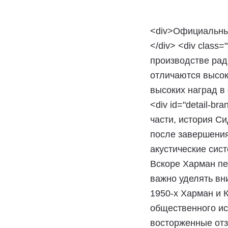
<div>Официальный
</div> <div class
производстве рад
отличаются высок
высоких наград в о
<div id="detail-br
части, история С
после завершения
акустические сис
Вскоре Харман пе
важно уделять вн
1950-х Харман и 
общественного ис
восторженные отз