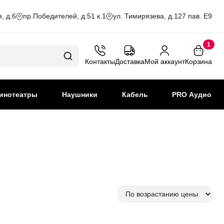
, д.6
пр.Победителей, д.51 к.1
ул. Тимирязева, д.127 пав. Е9
1
Контакты
Доставка
Мой аккаунт
Корзина
инотеатры
Наушники
Кабель
PRO Аудио