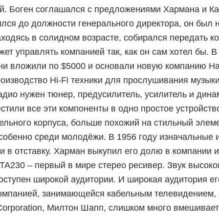
й. Боген соглашался с предложениями Хармана и Ка
лся до должности генерального директора, он был 
находясь в солидном возрасте, собирался передать к
жет управлять компанией так, как он сам хотел бы. В
ни вложили по $5000 и основали новую компанию Ha
оизводство Hi-Fi техники для прослушивания музыки 
дио нужен тюнер, предусилитель, усилитель и динам
естили все эти компоненты в одно простое устройст
ельного корпуса, больше похожий на стильный элеме
собенно среди молодёжи. В 1956 году изначальные и
 в отставку. Харман выкупил его долю в компании и
 TA230 – первый в мире стерео ресивер. Звук высоко
оступен широкой аудитории. И широкая аудитория ег
омпанией, занимающейся кабельным телевидением, Je
d Corporation, Милтон Шапп, слишком много вмешивае