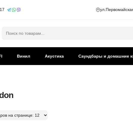
 17
ул.Первомайская
Искать:
FI
Винил
Акустика
Саундбары и домашние к
don