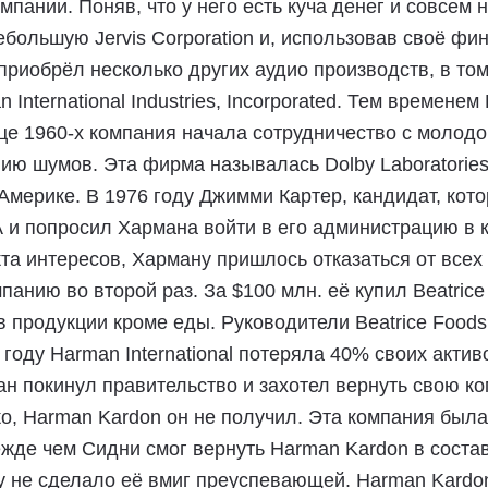
пании. Поняв, что у него есть куча денег и совсем 
ебольшую Jervis Corporation и, использовав своё ф
приобрёл несколько других аудио производств, в то
 International Industries, Incorporated. Тем времен
нце 1960-х компания начала сотрудничество с молод
ию шумов. Эта фирма называлась Dolby Laboratories
 Америке. В 1976 году Джимми Картер, кандидат, ко
и попросил Хармана войти в его администрацию в к
та интересов, Харману пришлось отказаться от всех 
панию во второй раз. За $100 млн. её купил Beatric
 продукции кроме еды. Руководители Beatrice Foods
 году Harman International потеряла 40% своих акти
н покинул правительство и захотел вернуть свою ко
ко, Harman Kardon он не получил. Эта компания была
жде чем Сидни смог вернуть Harman Kardon в состав 
 не сделало её вмиг преуспевающей. Harman Kardo