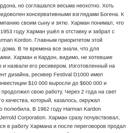
рдона, но соглашался весьма неохотно. Хоть
недоволен консервативными взглядами Богена. К
омпанию своим сыну и зятю. Харман понимал, что
 1953 году Харман ушёл в отставку и забрал с
rman Kordon. Главным приоритетом этой
дома. В те времена все знали, что для
ики. Харман и Кардон, видимо, не хотевшие
во и назвали его ресивером. Изготовленный на
нт дизайна, ресивер Festival D1000 имел
нвестиции $10 000 выросли до $600 000 и
 продолжил свою работу. Через 2 года на свет
го качества, который, казалось, окружал
о полюбила. В 1962 году Harman Kardon
rrold Corporation. Харман сразу почувствовал,
тся в работу Хармана и после переговоров продал