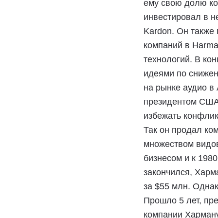
ему свою долю ком
инвестировал в н
Kardon. Он также 
компаний в Harman
технологий. В ко
идеями по снижен
на рынке аудио в
президентом США 
избежать конфлик
Так он продал ком
множеством видов
бизнесом и к 1980
закончился, Харма
за $55 млн. Одна
Прошло 5 лет, пре
компании Харману