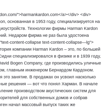
don.com/">harmankardon.com</a></div> <div>
don, основанная в 1953 году, специализируется на
диоустройств. Технологии фирмы Harman Kardon
ний. Недаром фирма не раз была удостоена
ext-content-collapse text-content-collapse—lg">
">История компании Harman Kardon – это, по большей
идни специализировался в физике и в 1939 году,
David Bogen Company, где производились уличные
ком, главным инженером Бернардом Кардоном.
 это занятие. В продажах он усвоил насколько
ные решения — вот что понял Харман. В начале
вление производством акустических систем для
ворителей для собственных домов и собрав
оген начал массовый выпуск таких же