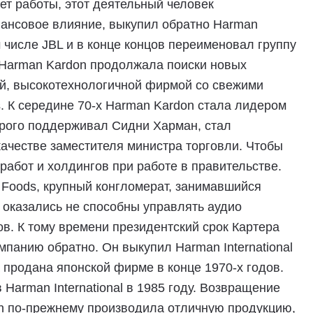
нет работы, этот деятельный человек
инансовое влияние, выкупил обратно Harman
м числе JBL и в конце концов переименовал группу
ем Harman Kardon продолжала поиски новых
ой, высокотехнологичной фирмой со свежими
. К середине 70-х Harman Kardon стала лидером
торого поддерживал Сидни Харман, стал
ачестве заместителя министра торговли. Чтобы
работ и холдингов при работе в правительстве.
e Foods, крупный конгломерат, занимавшийся
 оказались не способны управлять аудио
вов. К тому времени президентский срок Картера
мпанию обратно. Он выкупил Harman International
 продана японской фирме в конце 1970-х годов.
Harman International в 1985 году. Возвращение
n по-прежнему производила отличную продукцию,