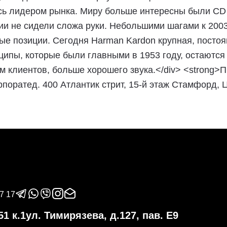
сь лидером рынка. Миру больше интересны были CD и
и не сидели сложа руки. Небольшими шагами к 2003 
ые позиции. Сегодня Harman Kardon крупная, посто
ципы, которые были главными в 1953 году, остаются
м клиентов, больше хорошего звука.</div> <strong
оратед. 400 Атлантик стрит, 15-й этаж Стамфорд, Ц
7 17
1 к.1
ул. Тимирязева, д.127, пав. Е9