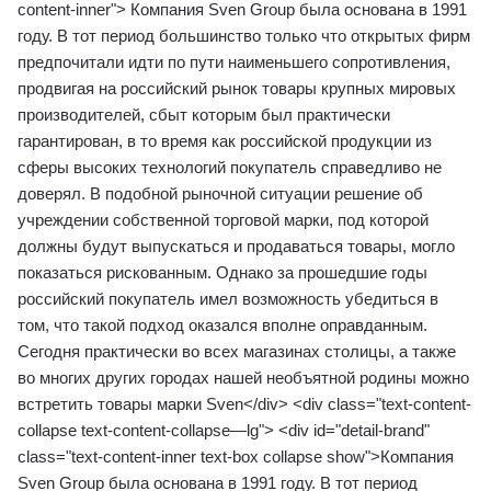
content-inner"> Компания Sven Group была основана в 1991
году. В тот период большинство только что открытых фирм
предпочитали идти по пути наименьшего сопротивления,
продвигая на российский рынок товары крупных мировых
производителей, сбыт которым был практически
гарантирован, в то время как российской продукции из
сферы высоких технологий покупатель справедливо не
доверял. В подобной рыночной ситуации решение об
учреждении собственной торговой марки, под которой
должны будут выпускаться и продаваться товары, могло
показаться рискованным. Однако за прошедшие годы
российский покупатель имел возможность убедиться в
том, что такой подход оказался вполне оправданным.
Сегодня практически во всех магазинах столицы, а также
во многих других городах нашей необъятной родины можно
встретить товары марки Sven</div> <div class="text-content-
collapse text-content-collapse—lg"> <div id="detail-brand"
class="text-content-inner text-box collapse show">Компания
Sven Group была основана в 1991 году. В тот период